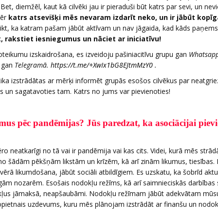
Bet, diemžēl, kaut kā cilvēki jau ir pieraduši būt katrs par sevi, un nev
mēr
katrs atsevišķi mēs nevaram izdarīt neko, un ir jābūt kopī
ikt, ka katram pašam jābūt aktīvam un nav jāgaida, kad kāds paņems
, rakstiet iesniegumus un nāciet ar iniciatīvu!
ikumu izskaidrošana, es izveidoju pašiniacitīvu grupu gan
Whatsapp
, gan
Telegramā.
https://t.me/+XwIx1bG8EJtmMzY0
.
tika izstrādātas ar mērķi informēt grupās esošos cilvēkus par neatgri
es un sagatavoties tam. Katrs no jums var pievienoties!
us pēc pandēmijas? Jūs paredzat, ka asociācijai pievi
ro neatkarīgi no tā vai ir pandēmija vai kas cits. Videi, kurā mēs strād
 no šādām pēkšņām likstām un krīzēm, kā arī zinām likumus, tiesības.
vērā likumdošana, jābūt sociāli atbildīgiem. Es uzskatu, ka šobrīd aktu
īgām nozarēm. Esošais nodokļu režīms, kā arī saimnieciskās darbības 
Nodokļus jāmaksā, neapšaubāmi. Nodokļu režīmam jābūt adekvātam mūs
opietnais uzdevums, kuru mēs plānojam izstrādāt ar finanšu un nodok