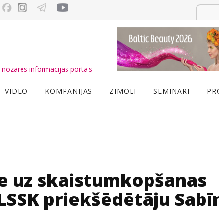
nozares informācijas portāls
VIDEO
KOMPĀNIJAS
ZĪMOLI
SEMINĀRI
PR
e uz skaistumkopšanas
 LSSK priekšēdētāju Sabī