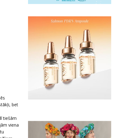
.
s
mēs
tākļi, bet
dī tiešām
ijām viena
etu