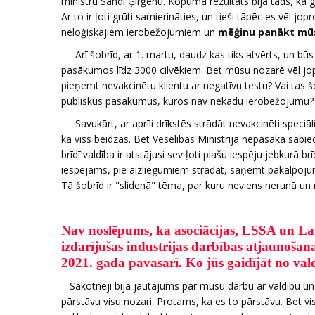
ministru Sandi Ģirģenu. Kopumā rezultāts bija tāds, ka
Ar to ir ļoti grūti samierināties, un tieši tāpēc es vēl 
neloģiskajiem ierobežojumiem un
mēģinu panākt mūs
Arī šobrīd, ar 1. martu, daudz kas tiks atvērts, un būs 
pasākumos līdz 3000 cilvēkiem. Bet mūsu nozarē vēl jop
pieņemt nevakcinētu klientu ar negatīvu testu? Vai tas šo
publiskus pasākumus, kuros nav nekādu ierobežojumu?
Savukārt, ar aprīli drīkstēs strādāt nevakcinēti speciāl
kā viss beidzas. Bet Veselības Ministrija nepasaka sabiedr
brīdī valdība ir atstājusi sev ļoti plašu iespēju jebkurā b
iespējams, pie aizliegumiem strādāt, saņemt pakalpoju
Tā šobrīd ir "slidenā" tēma, par kuru neviens nerunā un
Nav noslēpums, ka asociācijas, LSSA un La
izdarījušas industrijas darbības atjaunošana
2021. gada pavasarī. Ko jūs gaidījāt no va
Sākotnēji bija jautājums par mūsu darbu ar valdību un v
pārstāvu visu nozari. Protams, ka es to pārstāvu. Bet vi