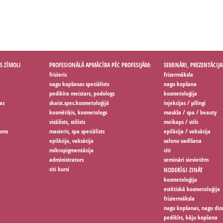
S ZĪMOLI
PROFESIONĀLĀ APMĀCĪBA PĒC PROFESIJĀM:
SEMINĀRI, PREZENTĀCIJA
frizieris
frizermāksla
nagu kopšanas speciālists
nagu kopšana
pedikīra meistars, podologs
kosmetoloģija
as
skaist.spec.kosmetoloģijā
injekcijas / pīlingi
kosmētiķis, kosmetologs
masāža / spa / beauty
vizāžists, stilists
meikaps / stils
jums
masieris, spa speciālists
epilācija / vaksācija
epilācija, vaksācija
salonu vadīšana
mikropigmentācija
citi
administrators
semināri sievietēm
citi kursi
NODERĪGI ZINĀT
kosmetoloģija
estētiskā kosmetoloģija
friziermāksla
nagu kopšanas, nagu diz
pedikīrs, kāju kopšana