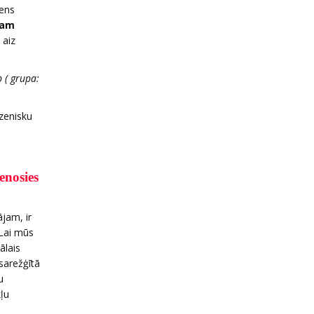
iens
gam
 aiz
 ( grupa:
ezenisku
enosies
ājam, ir
 Lai mūs
ālais
sarežģītā
u
ļu