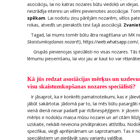
asociāciju, lai no katras nozares būtu viedokļi un idejas. 
neizrādīja interesi un vēlmi pievienoties asociācijai. To
spēkam
. Lai nodotu ziņu pārējām nozarēm, vēlos pate
rokas, atvedīs un pierakstīs tevi šajā asociācijā.
Zvaniet
Tagad, lai mums tomēr būtu ātra reaģēšana un MK note
Skaistumkopšanas nozarē!)
,
https://web.whatsapp.com/
Grupās pievienojas speciālisti no visas nozares. Tās 
lēmumu pieņemšanu, lai viņi jau ar kaut ko var rēķināti
Kā jūs redzat asociācijas mērķus un uzdevum
visu skaistumkopšanas nozares speciālisti?
Ir jāsaprot, ka ir konkrēti pamatnoteikumi, kas ir jāievē
jābūt sakārtotai. Jādomā par to, lai mēs būtu pasargāti
vienā dienā nevar padarīt par rīcībnespējīgiem. Ir jāņem 
mērķis ir nodokļu maiņa mūsu nozarei un arī citām līdz
uzskaite, nekādi neveicina privātprakses attīstību. 
specifikai, viegli aprēķināmam un saprotamam. Tas ir n
speciālistiem un piedāvāt savu variantu valdībai.