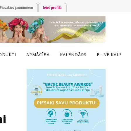
Piesakies jaunumiem
Ieiet profilā
ODUKTI
APMĀCĪBA
KALENDĀRS
E - VEIKALS
ni