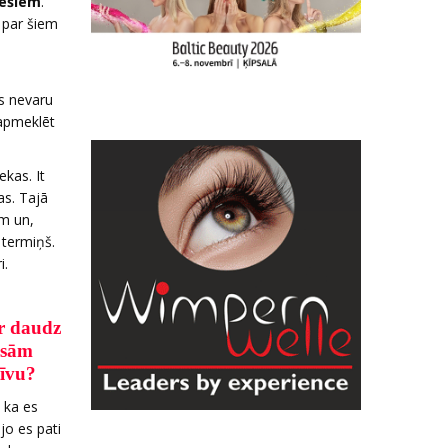
nešiem
.
u par šiem
es nevaru
 apmeklēt
ekas. It
as. Tajā
em un,
 termiņš.
i.
r daudz
sām
tīvu?
 ka es
jo es pati