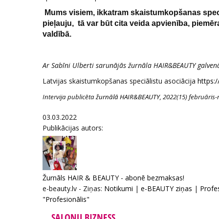
Mums visiem, ikkatram skaistumkopšanas speciāl
pieļauju, tā var būt cita veida apvienība, piemēr
valdībā.
Ar Sabīni Ulberti sarunājās žurnāla HAIR&BEAUTY galven
Latvijas skaistumkopšanas speciālistu asociācija
https:/
Intervija publicēta
žurnālā HAIR&BEAUTY
, 2022(15) februāris
03.03.2022
Publikācijas autors:
Žurnāls HAIR & BEAUTY - abonē bezmaksas!
e-beauty.lv - Ziņas:
Notikumi
|
e-BEAUTY ziņas
|
Profe
"Profesionālis"
SALONU BIZNESS