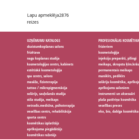
Lapu apmeklēja
2876
reizes
UZŅĒMUMU KATALOGS
PROFESIONĀLAS KOSMĒTIKA
skaistumkopšanas salons
frizieriem
frizētava
kosmetoloģija
nagu kopšanas studija
injekciju preparāti, pīlingi
kosmetoloģijas centrs, kabinets
meikaps, skropstu ķīm.krās
estētiskā kosmetoloģija
permanentais meikaps
spa centrs, salons
manikīrs, pedikīrs
masāža, fizioterapija
solāriju kosmētika, aprīko
tattoo / mikropigmentācija
aprīkojums saloniem
solārijs, sauļošanās studija
instrumenti un aksesuāri
stila studija, meikaps
plaša patēriņa kosmētika
netradic.medicīna, psihoterapija
veselības preces
veselības centrs, rehabilitācija
eko, bio, dabīga kosmētika
sporta centrs
kosmētikas izplatītājs
aprīkojuma piegādātājs
kosmētikas ražotājs