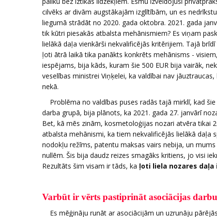
paliku bez iztikas līdzekļiem. Esmu izveidojusi privātprak
cilvēks ar divām augstākajām izglītībām, un es nedrīkst
liegumā strādāt no 2020. gada oktobra. 2021. gada jan
tik kūtri piesakās atbalsta mehānismiem? Es viņam paskai
lielākā daļa vienkārši nekvalificējās kritērijiem. Tajā br
ļoti ātrā laikā tika panākts konkrēts mehānisms - visiem,
iespējams, bija kāds, kuram šie 500 EUR bija vairāk, nekā 
veselības ministrei Viņķelei, ka valdībai nav jāuztrauca
nekā.
Problēma no valdības puses radās tajā mirklī, kad šie 5
darba grupā, bija plānots, ka 2021. gada 27. janvārī noz
Bet, kā mēs zinām, kosmetoloģijas nozari atvēra tikai 20
atbalsta mehānismi, ka tiem nekvalificējās lielākā daļa spec
nodokļu režīms, patentu maksas vairs nebija, un mums va
nullēm. Šis bija daudz reizes smagāks kritiens, jo visi ie
Rezultāts šim visam ir tāds, ka
ļoti liela nozares daļa
Varbūt ir vērts pastiprināt asociācijas da
Es mēģināju runāt ar asociācijām un uzrunāju pārējās no