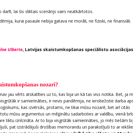
īt, lai šis sliktais scenārijs vairs neatkārtotos.
ija, kurai pasaule nebija gatava ne morāli, ne fiziski, ne finansiāli
īne Ulberte
, Latvijas skaistumkopšanas speciālistu asociācija
kaistumkopšanas nozari?
jau vērts atskatīties uz to, kas bija un kā tas viss notika. Bet, ja 
isgrūtāk ir samierināties, ir nevis pandēmija, ne ierobežotie darba aps
ģiskums, kas izvērsās, protams, ne tikai mūsu nozarē, bet arī citās
totu mūsu argumentus un mēģinātu sadarboties ar valdību, vienā brī
are tiktu iznīcināta. Ar to bija visgrūtāk samierināties, jo mēs tiešām b
uši, pat izstrādājuši drošības memorandu un parakstījuši to ar iekšli