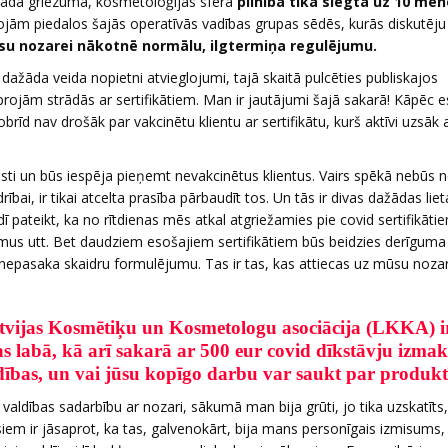
 gada griezumā, kosmetoloģijas sfēra
pilnībā tika slēgta uz 10 mē
joprojām piedalos šajās operatīvās vadības grupas sēdēs, kurās diskutēj
u nozarei nākotnē normālu, ilgtermiņa regulējumu.
dažāda veida nopietni atvieglojumi, tajā skaitā pulcēties publiskajos
rojām strādās ar sertifikātiem. Man ir jautājumi šajā sakarā! Kāpēc 
brīd nav drošāk par vakcinētu klientu ar sertifikātu, kurš aktīvi uzsāk
isti un būs iespēja pieņemt nevakcinētus klientus. Vairs spēkā nebūs n
ībai, ir tikai atcelta prasība pārbaudīt tos. Un tās ir divas dažādas liet
rīdī pateikt, ka no rītdienas mēs atkal atgriežamies pie covid sertifikāti
mus utt. Bet daudziem esošajiem sertifikātiem būs beidzies derīguma
 nepasaka skaidru formulējumu. Tas ir tas, kas attiecas uz mūsu nozar
tvijas Kosmētiķu un Kosmetologu asociācija (LKKA) i
s labā, kā arī sakarā ar 500 eur covid dīkstāvju
izmak
ldības, un vai jūsu kopīgo darbu var saukt par produk
aldības sadarbību ar nozari, sākumā man bija grūti, jo tika uzskatīts,
siem ir jāsaprot, ka tas, galvenokārt, bija mans personīgais izmisums, 