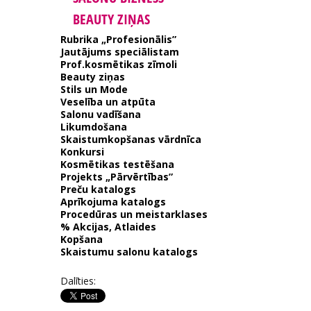
BEAUTY ZIŅAS
Rubrika „Profesionālis”
Jautājums speciālistam
Prof.kosmētikas zīmoli
Beauty ziņas
Stils un Mode
Veselība un atpūta
Salonu vadīšana
Likumdošana
Skaistumkopšanas vārdnīca
Konkursi
Kosmētikas testēšana
Projekts „Pārvērtības”
Preču katalogs
Aprīkojuma katalogs
Procedūras un meistarklases
% Akcijas, Atlaides
Kopšana
Skaistumu salonu katalogs
Dalīties: