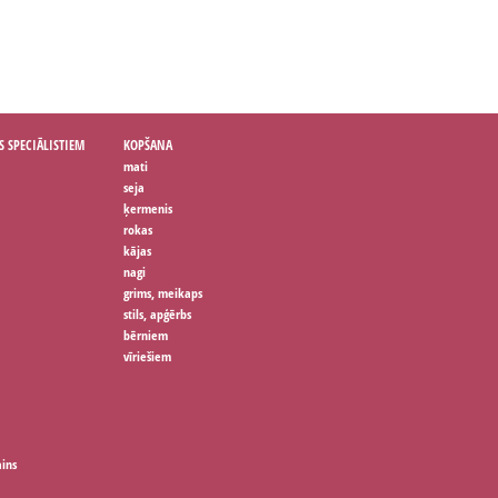
S SPECIĀLISTIEM
KOPŠANA
mati
seja
ķermenis
rokas
kājas
nagi
grims, meikaps
stils, apģērbs
bērniem
vīriešiem
ains