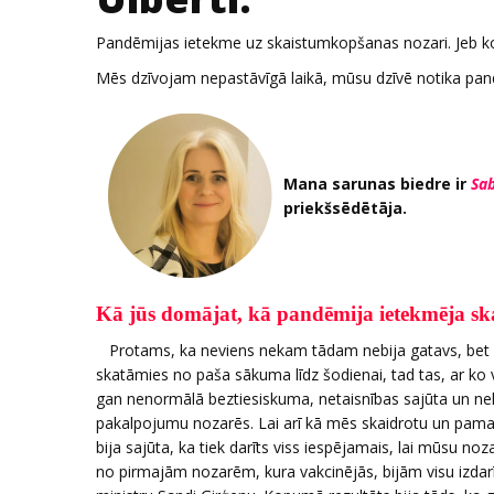
Pandēmijas ietekme uz skaistumkopšanas nozari. Jeb ko dar
Mēs dzīvojam nepastāvīgā laikā, mūsu dzīvē notika pandēm
Mana sarunas biedre ir
Sab
priekšsēdētāja.
Kā jūs domājat, kā pandēmija ietekmēja s
Protams, ka neviens nekam tādam nebija gatavs, bet nav 
skatāmies no paša sākuma līdz šodienai, tad tas, ar ko v
gan nenormālā beztiesiskuma, netaisnības sajūta un nelo
pakalpojumu nozarēs. Lai arī kā mēs skaidrotu un pama
bija sajūta, ka tiek darīts viss iespējamais, lai mūsu noz
no pirmajām nozarēm, kura vakcinējās, bijām visu izdarīj