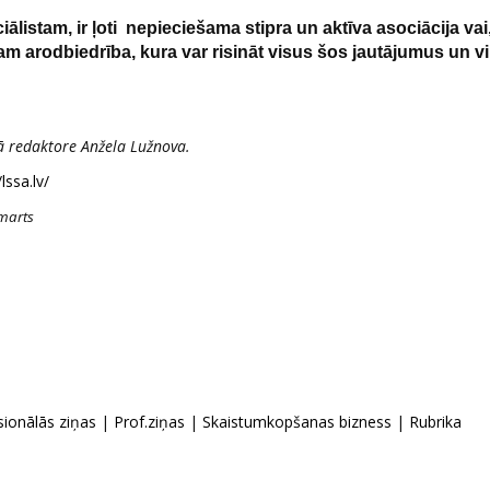
istam, ir ļoti nepieciešama stipra un aktīva asociācija vai
am arodbiedrība, kura var risināt visus šos jautājumus un vir
ā redaktore Anžela Lužnova.
/lssa.lv/
-marts
sionālās ziņas
|
Prof.ziņas
|
Skaistumkopšanas bizness
|
Rubrika