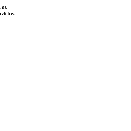
, es
zīt tos