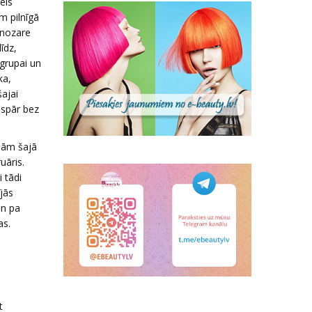
els
m pilnīgā
 nozare
īdz,
 grupai un
ka,
šajai
ispār bez
ājām šajā
uāris.
 tādi
ījās
un pa
as.
t