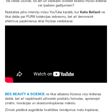
Vai vēlies uzzināt, kā ātri un vienkārši izveidot skaistu frizūru ikdienai
vai īpašiem gadījumiem?
Noskaties pilnu interviju mūsu YouTube kanālā, kur
Katia Bellanti
ne
tikai dalās par PURA kolekcijas iedvesmu, bet arī demonstrē
efektīvus paņēmienus ātrai frizūras veidošanai.
BES BEAUTY & SCIENCE
ne tikai atbalsta frizierus viņu ikdienas
darbā, bet arī nepārtraukti pilnveido produktu formulas, apvienojot
zinātni, inovācijas un skaistumkopšanas mākslu.
Zīmols piedāvā augstākās kvalitātes risinājumus matu kopšanai,