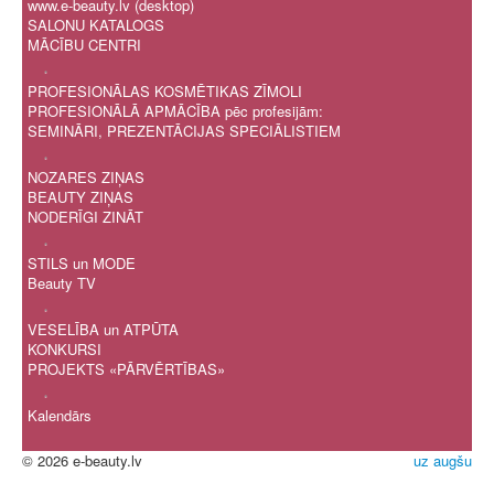
www.e-beauty.lv (desktop)
SALONU KATALOGS
MĀCĪBU CENTRI
.
PROFESIONĀLAS KOSMĒTIKAS ZĪMOLI
PROFESIONĀLĀ APMĀCĪBA pēc profesijām:
SEMINĀRI, PREZENTĀCIJAS SPECIĀLISTIEM
.
NOZARES ZIŅAS
BEAUTY ZIŅAS
NODERĪGI ZINĀT
.
STILS un MODE
Beauty TV
.
VESELĪBA un ATPŪTA
KONKURSI
PROJEKTS «PĀRVĒRTĪBAS»
.
Kalendārs
© 2026 e-beauty.lv
uz augšu