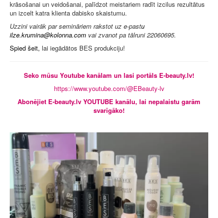
krāsošanai un veidošanai, palīdzot meistariem radīt izcilus rezultātus
un izcelt katra klienta dabisko skaistumu.
Uzzini vairāk par semināriem rakstot uz e-past
u
vai zvanot pa tālruni 22060695.
Spied šeit,
lai iegādātos BES produkciju!
Seko mūsu Youtube kanālam un lasi portāls E-beauty.lv!
https://www.youtube.com/@EBeauty-lv
Abonējiet E-beauty.lv YOUTUBE kanālu, lai nepalaistu garām
svarīgāko!