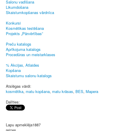
Salonu vadīšana
Likumdošana
Skaistumkopšanas vārdnīca
Konkursi
Kosmētikas testēšana
Projekts „Pārvērtības”
Preču katalogs
Aprīkojuma katalogs
Procedūras un meistarklases
% Akcijas, Atlaides
Kopšana
Skaistumu salonu katalogs
Atslēgas vārdi:
kosmētika
,
matu kopšana
,
matu krāsas
,
BES
,
Mapera
Dalīties:
Lapu apmeklēja
1887
reizes