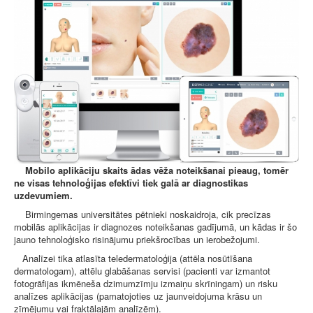
Mobilo aplikāciju skaits ādas vēža noteikšanai pieaug, tomēr
ne visas tehnoloģijas efektīvi tiek galā ar diagnostikas
uzdevumiem.
Birmingemas universitātes pētnieki noskaidroja, cik precīzas
mobilās aplikācijas ir diagnozes noteikšanas gadījumā, un kādas ir šo
jauno tehnoloģisko risinājumu priekšrocības un ierobežojumi.
Analīzei tika atlasīta teledermatoloģija (attēla nosūtīšana
dermatologam), attēlu glabāšanas servisi (pacienti var izmantot
fotogrāfijas ikmēneša dzimumzīmju izmaiņu skrīningam) un risku
analīzes aplikācijas (pamatojoties uz jaunveidojuma krāsu un
zīmējumu vai fraktālajām analīzēm).