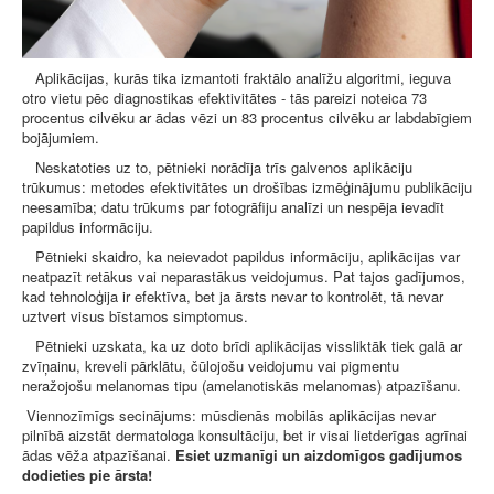
Aplikācijas, kurās tika izmantoti fraktālo analīžu algoritmi, ieguva
otro vietu pēc diagnostikas efektivitātes - tās pareizi noteica 73
procentus cilvēku ar ādas vēzi un 83 procentus cilvēku ar labdabīgiem
bojājumiem.
Neskatoties uz to, pētnieki norādīja trīs galvenos aplikāciju
trūkumus: metodes efektivitātes un drošības izmēģinājumu publikāciju
neesamība; datu trūkums par fotogrāfiju analīzi un nespēja ievadīt
papildus informāciju.
Pētnieki skaidro, ka neievadot papildus informāciju, aplikācijas var
neatpazīt retākus vai neparastākus veidojumus. Pat tajos gadījumos,
kad tehnoloģija ir efektīva, bet ja ārsts nevar to kontrolēt, tā nevar
uztvert visus bīstamos simptomus.
Pētnieki uzskata, ka uz doto brīdi aplikācijas vissliktāk tiek galā ar
zvīņainu, kreveli pārklātu, čūlojošu veidojumu vai pigmentu
neražojošu melanomas tipu (amelanotiskās melanomas) atpazīšanu.
Viennozīmīgs secinājums: mūsdienās mobilās aplikācijas nevar
pilnībā aizstāt dermatologa konsultāciju, bet ir visai lietderīgas agrīnai
ādas vēža atpazīšanai.
Esiet uzmanīgi un aizdomīgos gadījumos
dodieties pie ārsta!