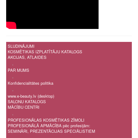
SLUDINĀJUMI
KOSMĒTIKAS IZPLATĪTĀJU KATALOGS
AKCIJAS, ATLAIDES
.
PAR MUMS
.
Konfidencialitātes politika
.
www.e-beauty.lv (desktop)
SALONU KATALOGS
MĀCĪBU CENTRI
.
PROFESIONĀLAS KOSMĒTIKAS ZĪMOLI
PROFESIONĀLĀ APMĀCĪBA pēc profesijām:
SEMINĀRI, PREZENTĀCIJAS SPECIĀLISTIEM
.