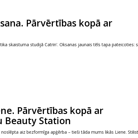
ana. Pārvērtības kopā ar
a skaistuma studijā Catrin'. Oksanas jaunais tēls tapa pateicoties: sti
ne. Pārvērtības kopā ar
 Beauty Station
noslēpta aiz bezformīga apģērba – tieši tāda mums likās Liene. Stilist