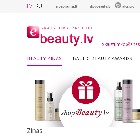
LV
RU
grozionamai.lt
shopbeauty.lv
alor.pro
Skaistumkopšanas 
BEAUTY ZIŅAS
BALTIC BEAUTY AWARDS
Ziņas