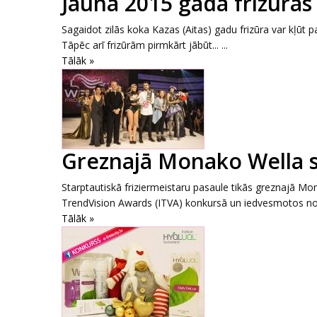
Jaunā 2015 gada frizūras 
Sagaidot zilās koka Kazas (Aitas) gadu frizūra var kļūt p
Tāpēc arī frizūrām pirmkārt jābūt... ...
Tālāk »
Greznajā Monako Wella s
Starptautiskā friziermeistaru pasaule tikās greznajā Mon
TrendVision Awards (ITVA) konkursā un iedvesmotos no 
Tālāk »