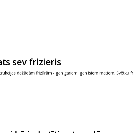
ts sev frizieris
izstrukcijas dažādām frizūrām - gan gariem, gan īsiem matiem. Svētku f