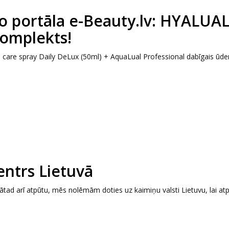
portāla e-Beauty.lv: HYALUA
komplekts!
are spray Daily DeLux (50ml) + AquaLual Professional dabīgais ūde
centrs Lietuvā
tātad arī atpūtu, mēs nolēmām doties uz kaimiņu valsti Lietuvu, lai at