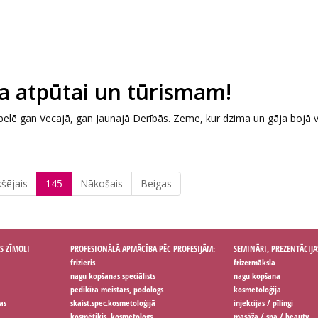
eta atpūtai un tūrismam!
 Bībelē gan Vecajā, gan Jaunajā Derībās. Zeme, kur dzima un gāja bojā 
kšējais
145
Nākošais
Beigas
S ZĪMOLI
PROFESIONĀLĀ APMĀCĪBA PĒC PROFESIJĀM:
SEMINĀRI, PREZENTĀCIJA
frizieris
frizermāksla
nagu kopšanas speciālists
nagu kopšana
pedikīra meistars, podologs
kosmetoloģija
as
skaist.spec.kosmetoloģijā
injekcijas / pīlingi
kosmētiķis, kosmetologs
masāža / spa / beauty