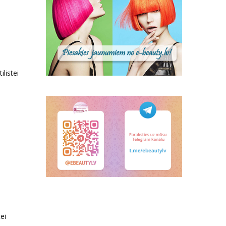
listei
ei