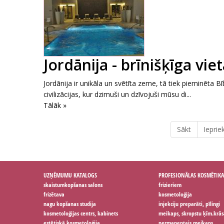
Jordānija - brīnišķīga vi
Jordānija ir unikāla un svētīta zeme, tā tiek pieminēta
civilizācijas, kur dzimuši un dzīvojuši mūsu di...
Tālāk »
Sākt
Ieprie
UZŅĒMUMU KATALOGS
PROFESIONĀLAS KOSMĒTIKA
skaistumkopšanas salons
frizieriem
frizētava
kosmetoloģija
nagu kopšanas studija
injekciju preparāti, pīlingi
kosmetoloģijas centrs, kabinets
meikaps, skropstu ķīm.krās
estētiskā kosmetoloģija
permanentais meikaps