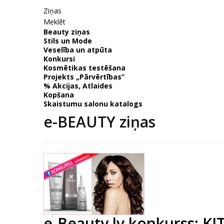
Ziņas
Meklēt
Beauty ziņas
Stils un Mode
Veselība un atpūta
Konkursi
Kosmētikas testēšana
Projekts „Pārvērtības”
% Akcijas, Atlaides
Kopšana
Skaistumu salonu katalogs
e-BEAUTY ziņas
e-Beauty.lv konkurss: K