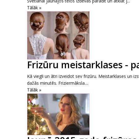
Svetlanai jaunajos tēlos izdevās parādīt un atklāt j...
Tālāk »
Frizūru meistarklases - pa
Kā viegli un ātri izveidot sev frizūru. Meistarklases un 
dažās minutēs. Friziermāksla....
Tālāk »