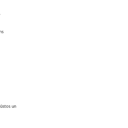
L
ns
pūstos un