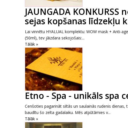
JAUNGADA KONKURSS no 
sejas kopšanas līdzekļu 
Lai vinnētu HYALUAL komplektu: WOW mask + Anti-age c
(50ml), tev jāizdara sekojošais:...
Tālāk »
Etno - Spa - unikāls spa 
Cenšoties pagarināt siltās un saulainās rudenis dienas, 
baudītu šo zelta gadalaiku. Mēs atpūtāmies v...
Tālāk »