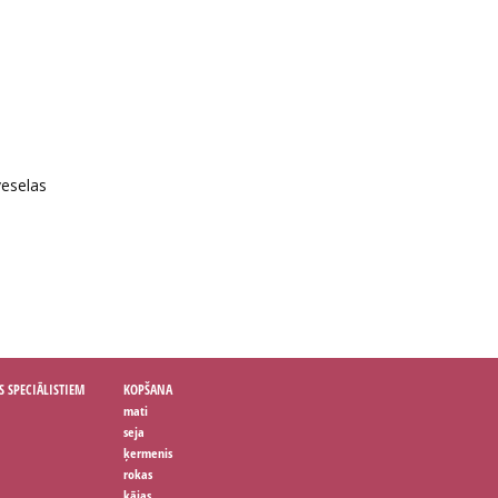
veselas
S SPECIĀLISTIEM
KOPŠANA
mati
seja
ķermenis
rokas
kājas