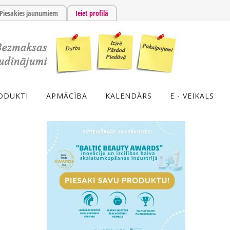
Piesakies jaunumiem
Ieiet profilā
ODUKTI
APMĀCĪBA
KALENDĀRS
E - VEIKALS