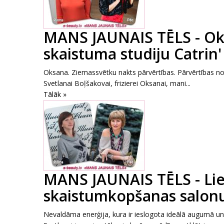
MANS JAUNAIS TĒLS - Oks
skaistuma studiju Catrin'
Oksana. Ziemassvētku nakts pārvērtības. Pārvērtības notik
Svetlanai Boļšakovai, frizierei Oksanai, mani...
Tālāk »
MANS JAUNAIS TĒLS - Lie
skaistumkopšanas salonu
Nevaldāma enerģija, kura ir ieslogota ideālā augumā un 