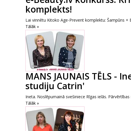
komplekts!
Lai vinnētu Kitoko Age-Prevent komplektu: Šampūns + Ba
Tālāk »
MANS JAUNAIS TĒLS - Ine
studiju Catrin'
Ineta. Noslēpumainā svešiniece Rīgas ielās. Pārvērtības no
Tālāk »