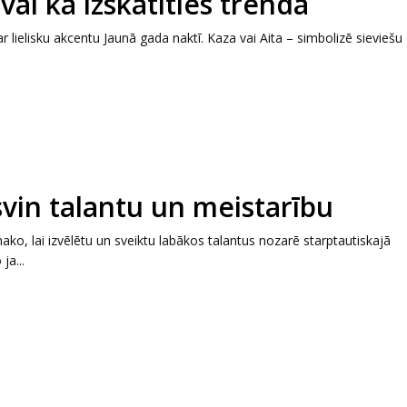
vai kā izskatīties trendā
ar lielisku akcentu Jaunā gada naktī. Kaza vai Aita – simbolizē sieviešu
vin talantu un meistarību
ako, lai izvēlētu un sveiktu labākos talantus nozarē starptautiskajā
ja...