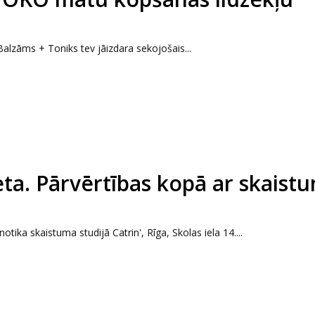
lzāms + Toniks tev jāizdara sekojošais...
ta. Pārvērtības kopā ar skaist
tika skaistuma studijā Catrin', Rīga, Skolas iela 14....