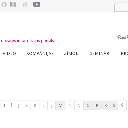
nozares informācijas portāls
VIDEO
KOMPĀNIJAS
ZĪMOLI
SEMINĀRI
PR
I
Ī
J
K
Ķ
L
Ļ
M
N
Ņ
O
P
R
S
Š