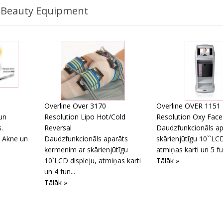
gu Beauty Equipment
1
Overline Over 3170
Overline OVER 1151
un
Resolution Lipo Hot/Cold
Resolution Oxy Face
.
Reversal
Daudzfunkcionāls ap
 Akne un
Daudzfunkcionāls aparāts
skārienjūtīgu 10``LCD
ķermenim ar skārienjūtīgu
atmiņas karti un 5 fu
10`LCD displeju, atmiņas karti
Tālāk »
un 4 fun...
Tālāk »