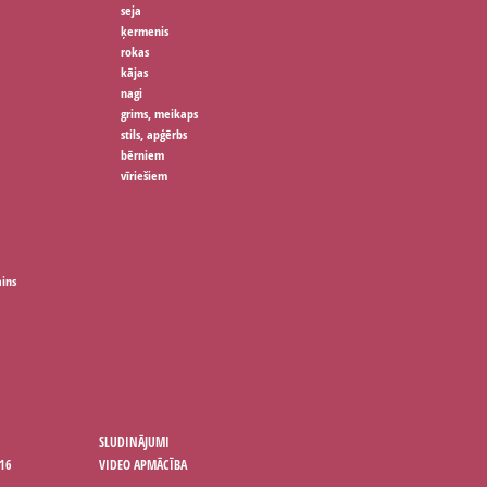
seja
ķermenis
rokas
kājas
nagi
grims, meikaps
stils, apģērbs
bērniem
vīriešiem
ains
SLUDINĀJUMI
16
VIDEO APMĀCĪBA