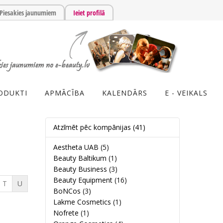
Piesakies jaunumiem
Ieiet profilā
ODUKTI
APMĀCĪBA
KALENDĀRS
E - VEIKALS
Atzīmēt pēc kompānijas
(41)
Aestheta UAB
(5)
Beauty Baltikum
(1)
Beauty Business
(3)
Beauty Equipment
(16)
T
U
BoNCos
(3)
Lakme Cosmetics
(1)
Nofrete
(1)