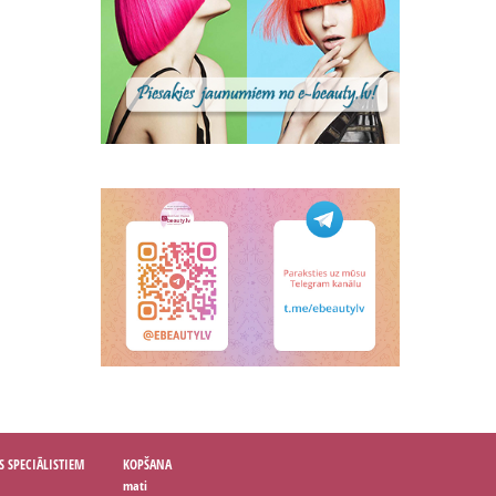
S SPECIĀLISTIEM
KOPŠANA
mati