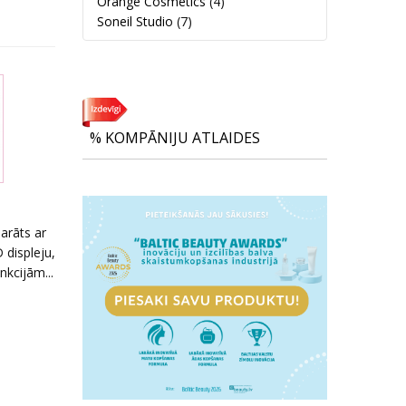
Orange Cosmetics
(4)
Soneil Studio
(7)
% KOMPĀNIJU ATLAIDES
arāts ar
 displeju,
nkcijām...