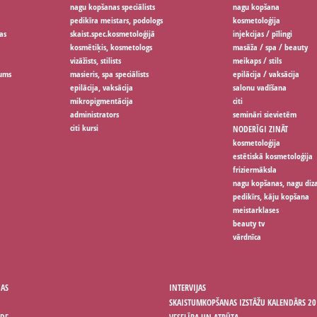
nagu kopšanas speciālists
nagu kopšana
pedikīra meistars, podologs
kosmetoloģija
as
skaist.spec.kosmetoloģijā
injekcijas / pīlingi
kosmētiķis, kosmetologs
masāža / spa / beauty
vizāžists, stilists
meikaps / stils
jums
masieris, spa speciālists
epilācija / vaksācija
epilācija, vaksācija
salonu vadīšana
mikropigmentācija
citi
administrators
semināri sievietēm
citi kursi
NODERĪGI ZINĀT
kosmetoloģija
estētiskā kosmetoloģija
friziermāksla
nagu kopšanas, nagu diz
pedikīrs, kāju kopšana
meistarklases
beauty tv
vārdnīca
ŅAS
INTERVIJAS
SKAISTUMKOPŠANAS IZSTĀŽU KALENDĀRS 20