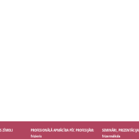
S ZĪMOLI
PROFESIONĀLĀ APMĀCĪBA PĒC PROFESIJĀM:
SEMINĀRI, PREZENTĀCIJA
frizieris
frizermāksla