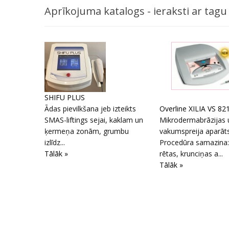
Aprīkojuma katalogs - ieraksti ar ta
SHIFU PLUS
Ādas pievilkšana jeb izteikts
Overline XILIA VS 82
SMAS-liftings sejai, kaklam un
Mikrodermabrāzijas 
ķermeņa zonām, grumbu
vakumspreija aparāts
izlīdz...
Procedūra samazina:
Tālāk »
rētas, krunciņas a...
Tālāk »