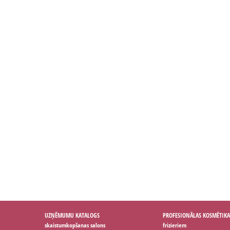
UZŅĒMUMU KATALOGS
PROFESIONĀLAS KOSMĒTIKA
skaistumkopšanas salons
frizieriem