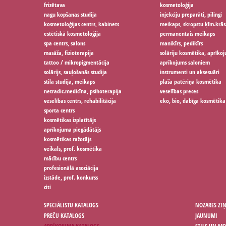
frizētava
kosmetoloģija
nagu kopšanas studija
injekciju preparāti, pīlingi
kosmetoloģijas centrs, kabinets
meikaps, skropstu ķīm.krās
estētiskā kosmetoloģija
permanentais meikaps
spa centrs, salons
manikīrs, pedikīrs
masāža, fizioterapija
solāriju kosmētika, aprīko
tattoo / mikropigmentācija
aprīkojums saloniem
solārijs, sauļošanās studija
instrumenti un aksesuāri
stila studija, meikaps
plaša patēriņa kosmētika
netradic.medicīna, psihoterapija
veselības preces
veselības centrs, rehabilitācija
eko, bio, dabīga kosmētika
sporta centrs
kosmētikas izplatītājs
aprīkojuma piegādātājs
kosmētikas ražotājs
veikals, prof. kosmētika
mācību centrs
profesionālā asociācija
izstāde, prof. konkurss
citi
SPECIĀLISTU KATALOGS
NOZARES ZI
PREČU KATALOGS
JAUNUMI