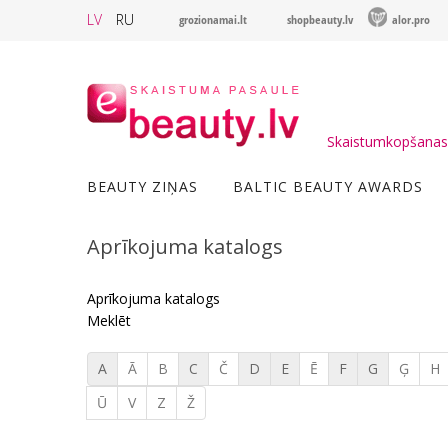
LV
RU
grozionamai.lt
shopbeauty.lv
alor.pro
Skaistumkopšanas 
BEAUTY ZIŅAS
BALTIC BEAUTY AWARDS
Aprīkojuma katalogs
Aprīkojuma katalogs
Meklēt
A
Ā
B
C
Č
D
E
Ē
F
G
Ģ
H
Ū
V
Z
Ž