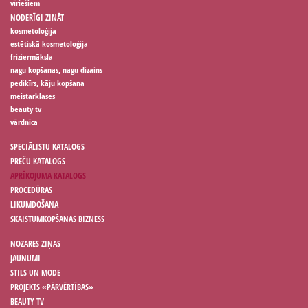
vīriešiem
NODERĪGI ZINĀT
kosmetoloģija
estētiskā kosmetoloģija
friziermāksla
nagu kopšanas, nagu dizains
pedikīrs, kāju kopšana
meistarklases
beauty tv
vārdnīca
SPECIĀLISTU KATALOGS
PREČU KATALOGS
APRĪKOJUMA KATALOGS
PROCEDŪRAS
LIKUMDOŠANA
SKAISTUMKOPŠANAS BIZNESS
NOZARES ZIŅAS
JAUNUMI
STILS UN MODE
PROJEKTS «PĀRVĒRTĪBAS»
BEAUTY TV