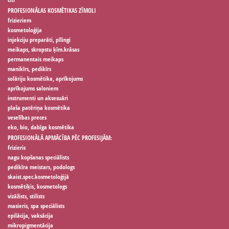
PROFESIONĀLAS KOSMĒTIKAS ZĪMOLI
frizieriem
kosmetoloģija
injekciju preparāti, pīlingi
meikaps, skropstu ķīm.krāsas
permanentais meikaps
manikīrs, pedikīrs
solāriju kosmētika, aprīkojums
aprīkojums saloniem
instrumenti un aksesuāri
plaša patēriņa kosmētika
veselības preces
eko, bio, dabīga kosmētika
PROFESIONĀLĀ APMĀCĪBA PĒC PROFESIJĀM:
frizieris
nagu kopšanas speciālists
pedikīra meistars, podologs
skaist.spec.kosmetoloģijā
kosmētiķis, kosmetologs
vizāžists, stilists
masieris, spa speciālists
epilācija, vaksācija
mikropigmentācija