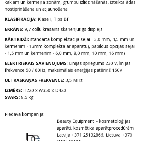
kaklam un ķermeņa zonām, grumbu izlīdzināšanās, izteikta ādas
nostiprināšana un atjaunošana.
KLASIFIKĀCIJA:
Klase I, Tips BF
EKRĀNS:
9,7 collu krāsains skārienjūtīgs displejs
KĀRTRIDŽI:
standarta komplektācijā sejai - 3,0 mm, 4,5 mm un
ķermenim - 13mm komplektā ar aparātu), papildus opcijas sejai
- 1,5 mm un ķermenim - 6,0 mm, 8,0 mm, 10 mm, 16 mm)
ELEKTRISKAIS SAVIENOJUMS:
Līnijas spriegums 230 V, līnijas
frekvence 50 / 60Hz, maksimālais enerģijas patēriņš 150V
ULTRASKAŅAS FREKVENCE:
3,5 MHz
IZMĒRS:
H220 x W350 x D420
SVARS:
8,5 kg
Piedāvā kompānija:
Beauty Equipment – kosmetoloģijas
aparāti, kosmētika aparātprocedūrām
Latvija +371 25132866, Lietuva +370