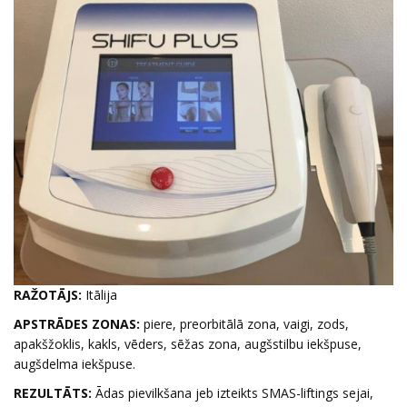
RAŽOTĀJS:
Itālija
APSTRĀDES ZONAS:
piere, preorbitālā zona, vaigi, zods,
apakšžoklis, kakls, vēders, sēžas zona, augšstilbu iekšpuse,
augšdelma iekšpuse.
REZULTĀTS:
Ādas pievilkšana jeb izteikts SMAS-liftings sejai,