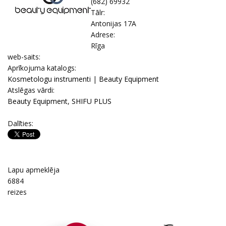
(682) 69932
Tālr:
Antonijas 17A
Adrese:
Rīga
web-saits:
Aprīkojuma katalogs:
Kosmetologu instrumenti
|
Beauty Equipment
Atslēgas vārdi:
Beauty Equipment
,
SHIFU PLUS
Dalīties:
Lapu apmeklēja
6884
reizes