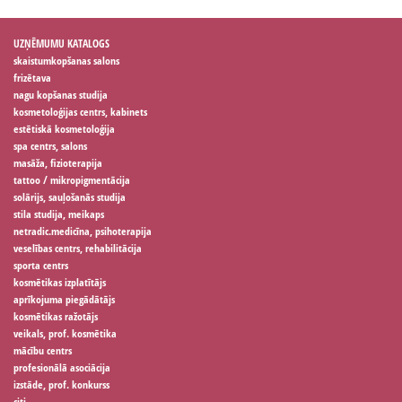
UZŅĒMUMU KATALOGS
skaistumkopšanas salons
frizētava
nagu kopšanas studija
kosmetoloģijas centrs, kabinets
estētiskā kosmetoloģija
spa centrs, salons
masāža, fizioterapija
tattoo / mikropigmentācija
solārijs, sauļošanās studija
stila studija, meikaps
netradic.medicīna, psihoterapija
veselības centrs, rehabilitācija
sporta centrs
kosmētikas izplatītājs
aprīkojuma piegādātājs
kosmētikas ražotājs
veikals, prof. kosmētika
mācību centrs
profesionālā asociācija
izstāde, prof. konkurss
citi