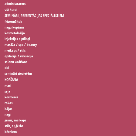
administrators
citi kursi
SEMINĀRI, PREZENTĀCIJAS SPECIĀLISTIEM
frizermāksla
nagu kopšana
kosmetoloģija
injekcijas / pīlingi
masāža / spa / beauty
meikaps / stils
epilācija / vaksācija
salonu vadīšana
citi
semināri sievietēm
KOPŠANA
mati
seja
ķermenis
rokas
kājas
nagi
grims, meikaps
stils, apģērbs
bērniem