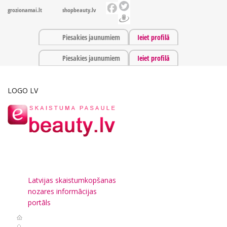
grozionamai.lt
shopbeauty.lv
Piesakies jaunumiem
Ieiet profilā
Piesakies jaunumiem
Ieiet profilā
LOGO LV
Latvijas skaistumkopšanas
nozares informācijas
portāls