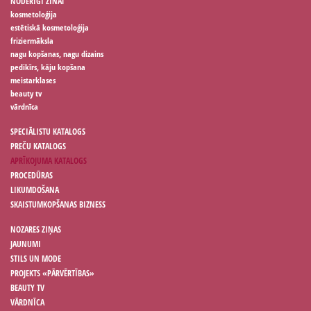
NODERĪGI ZINĀT
kosmetoloģija
estētiskā kosmetoloģija
friziermāksla
nagu kopšanas, nagu dizains
pedikīrs, kāju kopšana
meistarklases
beauty tv
vārdnīca
SPECIĀLISTU KATALOGS
PREČU KATALOGS
APRĪKOJUMA KATALOGS
PROCEDŪRAS
LIKUMDOŠANA
SKAISTUMKOPŠANAS BIZNESS
NOZARES ZIŅAS
JAUNUMI
STILS UN MODE
PROJEKTS «PĀRVĒRTĪBAS»
BEAUTY TV
VĀRDNĪCA