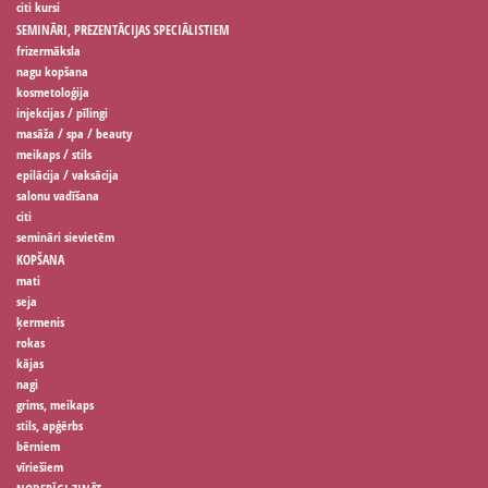
citi kursi
SEMINĀRI, PREZENTĀCIJAS SPECIĀLISTIEM
frizermāksla
nagu kopšana
kosmetoloģija
injekcijas / pīlingi
masāža / spa / beauty
meikaps / stils
epilācija / vaksācija
salonu vadīšana
citi
semināri sievietēm
KOPŠANA
mati
seja
ķermenis
rokas
kājas
nagi
grims, meikaps
stils, apģērbs
bērniem
vīriešiem