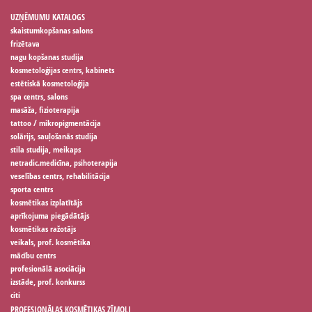
UZŅĒMUMU KATALOGS
skaistumkopšanas salons
frizētava
nagu kopšanas studija
kosmetoloģijas centrs, kabinets
estētiskā kosmetoloģija
spa centrs, salons
masāža, fizioterapija
tattoo / mikropigmentācija
solārijs, sauļošanās studija
stila studija, meikaps
netradic.medicīna, psihoterapija
veselības centrs, rehabilitācija
sporta centrs
kosmētikas izplatītājs
aprīkojuma piegādātājs
kosmētikas ražotājs
veikals, prof. kosmētika
mācību centrs
profesionālā asociācija
izstāde, prof. konkurss
citi
PROFESIONĀLAS KOSMĒTIKAS ZĪMOLI