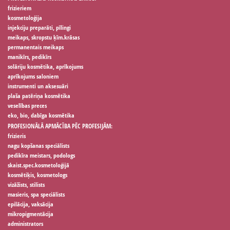
frizieriem
kosmetoloģija
injekciju preparāti, pīlingi
meikaps, skropstu ķīm.krāsas
permanentais meikaps
manikīrs, pedikīrs
solāriju kosmētika, aprīkojums
aprīkojums saloniem
instrumenti un aksesuāri
plaša patēriņa kosmētika
veselības preces
eko, bio, dabīga kosmētika
PROFESIONĀLĀ APMĀCĪBA PĒC PROFESIJĀM:
frizieris
nagu kopšanas speciālists
pedikīra meistars, podologs
skaist.spec.kosmetoloģijā
kosmētiķis, kosmetologs
vizāžists, stilists
masieris, spa speciālists
epilācija, vaksācija
mikropigmentācija
administrators