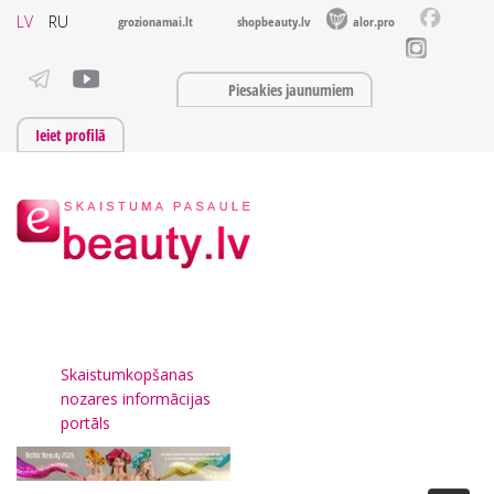
LV
RU
grozionamai.lt
shopbeauty.lv
alor.pro
Piesakies jaunumiem
Ieiet profilā
Skaistumkopšanas
nozares informācijas
portāls