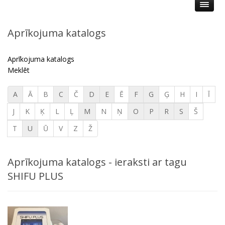
Aprīkojuma katalogs
Aprīkojuma katalogs
Meklēt
A
Ā
B
C
Č
D
E
Ē
F
G
Ģ
H
I
Ī
J
K
Ķ
L
Ļ
M
N
Ņ
O
P
R
S
Š
T
U
Ū
V
Z
Ž
Aprīkojuma katalogs - ieraksti ar tagu
SHIFU PLUS