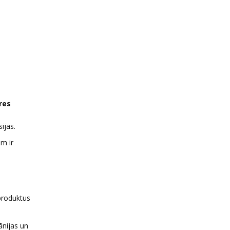
res
ijas.
em ir
produktus
pānijas un