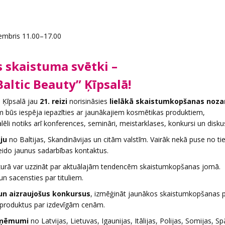
vembris 11.00–17.00
s skaistuma svētki –
Baltic Beauty” Ķīpsalā!
ā Ķīpsalā jau
21. reizi
norisināsies
lielākā skaistumkopšanas noza
m būs iespēja iepazīties ar jaunākajiem kosmētikas produktiem,
 notiks arī konferences, semināri, meistarklases, konkursi un diskus
ju
no Baltijas, Skandināvijas un citām valstīm. Vairāk nekā puse no ti
eido jaunus sadarbības kontaktus.
kurā var uzzināt par aktuālajām tendencēm skaistumkopšanas jomā.
n sacensties par tituliem.
un aizraujošus konkursus
, izmēģināt jaunākos skaistumkopšanas 
 produktus par izdevīgām cenām.
zņēmumi
no Latvijas, Lietuvas, Igaunijas, Itālijas, Polijas, Somijas, S