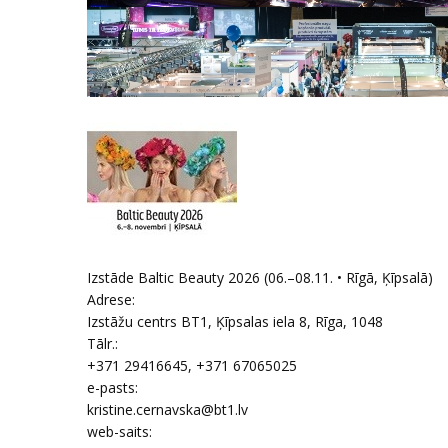
Izstāde Baltic Beauty 2026 (06.–08.11. • Rīgā, Ķīpsalā)
Adrese:
Izstāžu centrs BT1, Ķīpsalas iela 8
,
Rīga
, 1048
Tālr.:
+371 29416645, +371 67065025
e-pasts:
kristine.cernavska@bt1.lv
web-saits: