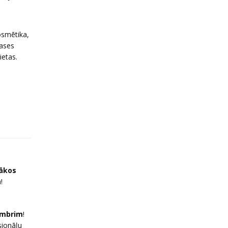
osmētika,
lases
ietas.
gākos
!
tembrim
!
sionāļu