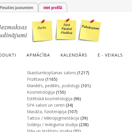
Piesakies jaunumiem
Ieiet profilā
ODUKTI
APMĀCĪBA
KALENDĀRS
E - VEIKALS
Skaistumkopšanas salons
(1217)
Frizētava
(1165)
Manikīrs, pedikīrs, podologs
(101)
Kosmetoloģija
(150)
Estētiskā kosmetoloģija
(96)
SPA saloni un centri
(34)
Masāža, fizioterapija
(107)
Tattoo / Mikropigmentācija
(39)
Solāriju / Iedeguma studija
(238)
Stila un Vizāžistu studija
(31)