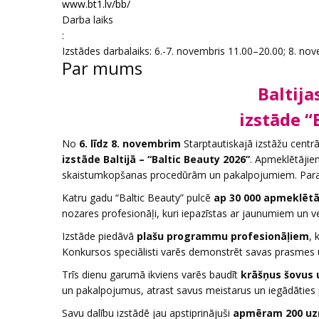
www.bt1.lv/bb/
Darba laiks
:
Izstādes darbalaiks: 6.-7. novembris 11.00–20.00; 8. no
Par mums
Baltija
izstāde “
No
6. līdz 8. novembrim
Starptautiskajā izstāžu centr
izstāde Baltijā – “Baltic Beauty 2026”
. Apmeklētājie
skaistumkopšanas procedūrām un pakalpojumiem. Paralēli
Katru gadu “Baltic Beauty” pulcē
ap 30 000 apmeklētā
nozares profesionāļi, kuri iepazīstas ar jaunumiem un v
Izstāde piedāvā
plašu programmu profesionāļiem
, 
Konkursos speciālisti varēs demonstrēt savas prasmes u
Trīs dienu garumā ikviens varēs baudīt
krāšņus šovus 
un pakalpojumus, atrast savus meistarus un iegādāties
Savu dalību izstādē jau apstiprinājuši
apmēram 200 u