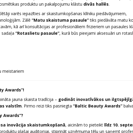
s kosmētikas produktu un pakalpojumu klāstu
divās hallēs
.
ētāji varēs iepazīties ar skaistumkopšanas klīniku piedāvājumiem,
hnoloģijām. Zālē
“Matu skaistuma pasaule”
tiks piedāvāta matu k
tavām, kā arī konsultācijas ar profesionāliem frizieriem un pasaules k
ķa sadaļa
“Rotaslietu pasaule”
, kurā būs pieejami aksesuāri un rotasl
cu meistariem
uty Awards”!
ibināta jauna skaista tradīcija –
godināt inovatīvākos un ilgtspējī
as valstīm
. Pirmo reizi tiks pasniegta
“Baltic Beauty Awards”
balva
ty Awards”?
esa inovācija skaistumkopšanā
, aicinām to pieteikt
līdz 10. sep
t produktu plašai auditorijai, stiprināt uzņēmuma tēlu un saņemt profe