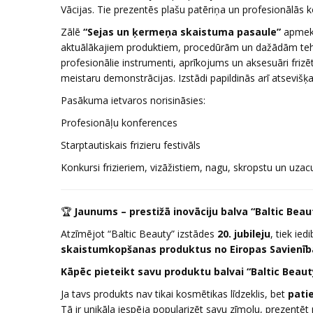
Vācijas. Tie prezentēs plašu patēriņa un profesionālā
Zālē
“Sejas un ķermeņa skaistuma pasaule”
apmekl
aktuālākajiem produktiem, procedūrām un dažādām te
profesionālie instrumenti, aprīkojums un aksesuāri frizē
meistaru demonstrācijas. Izstādi papildinās arī atseviš
Pasākuma ietvaros norisināsies:
Profesionāļu konferences
Starptautiskais frizieru festivāls
Konkursi frizieriem, vizāžistiem, nagu, skropstu un uza
🏆
Jaunums – prestižā inovāciju balva “Baltic Bea
Atzīmējot “Baltic Beauty” izstādes
20. jubileju
, tiek ied
skaistumkopšanas produktus no Eiropas Savienīb
Kāpēc pieteikt savu produktu balvai “Baltic Beau
Ja tavs produkts nav tikai kosmētikas līdzeklis, bet
pati
Tā ir unikāla iespēja popularizēt savu zīmolu, prezentē