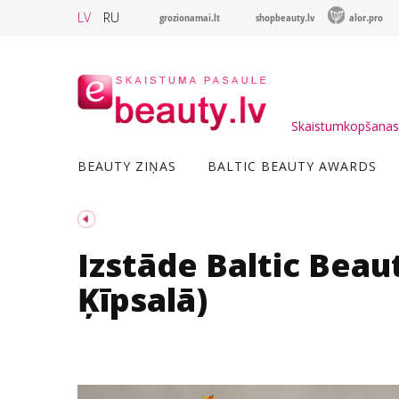
LV
RU
grozionamai.lt
shopbeauty.lv
alor.pro
Skaistumkopšanas 
BEAUTY ZIŅAS
BALTIC BEAUTY AWARDS
Izstāde Baltic Beaut
Ķīpsalā)