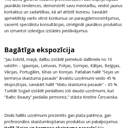
jaunākās tendences, demonstrēt savu meistarību, veidot jaunus
kontaktus un sadarbības, kā arī attīstīt biznesu. Savukārt
apmeklētāji varēs vērot konkursus un paraugdemonstrējumus,
saņemt speciālistu konsultācijas, izmēģināt jaunākos produktus
un izmantot izdevīgus izstādes piedāvājumus.
Bagātīga ekspozīcija
“Jau šobrīd, maijā, dalību izstādē pieteikuši dalībnieki no 10
valstīm – Igaunijas, Lietuvas, Polijas, Somijas, Itālijas, Beļģijas,
Vācijas, Portugāles, Ķīnas un Korejas. Patlaban hallē “Sejas un
ķermeņa skaistuma pasaule” ārvalstu uzņēmumi veido 45 %
ekspozīcijas, savukārt hallē “Matu skaistuma pasaule” – 65 %.
Turklāt šogad izstādē piedalīsies ļoti daudzi uzņēmumi, kuri
“Baltic Beauty” piedalās pirmoreiz,” stāsta Kristīne Čerņavska.
Divās hallēs
uzņēmumi prezentēs gan plaša patēriņa, gan
profesionālos skaistumkopšanas produktus un pakalpojumus.
Hallē “Sejas un ķermeņa skaistuma pasaule”
būs