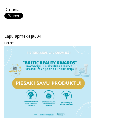
Dalīties:
Lapu apmeklēja
604
reizes