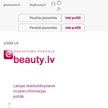
grozionamai.lt
shopbeauty.lv
Piesakies jaunumiem
Ieiet profilā
Piesakies jaunumiem
Ieiet profilā
LOGO LV
Latvijas skaistumkopšanas
nozares informācijas
portāls