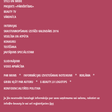
STILS UN MODE
PROJEKTS «PĀRVĒRTĪBAS»
BEAUTY TV
VĀRDNĪCA
INTERVIJAS
SKAISTUMKOPŠANAS IZSTĀŽU KALENDĀRS 2016
VESELĪBA UN ATPŪTA
KONKURSI
TESTĒŠANA
JAUTĀJUMS SPECIĀLISTAM
SLUDINĀJUMI
VIDEO APMĀCĪBA
PAR MUMS
INFORMĀCIJAS IZVIETOŠANAS NOTEIKUMI
REKLĀMA
GRIBU KĻŪT PAR AUTORU
E-BEAUTY.LV LOGOTIPS
KONFIDENCIALITĀTES POLITIKA
Ja Jūs neatradāt katalogā informāciju par savu uzņēmumu vai salonu, rakstiet uz
vai arī reģistrējaties
šiet