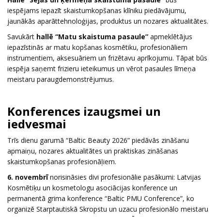
iespējams iepazīt skaistumkopšanas klīniku piedāvājumu,
jaunākās aparāttehnoloģijas, produktus un nozares aktualitātes.
Savukārt
hallē “Matu skaistuma pasaule”
apmeklētājus
iepazīstinās ar matu kopšanas kosmētiku, profesionāliem
instrumentiem, aksesuāriem un frizētavu aprīkojumu. Tāpat būs
iespēja saņemt frizieru ieteikumus un vērot pasaules līmeņa
meistaru paraugdemonstrējumus.
Konferences
izaugsmei un
iedvesmai
Trīs dienu garumā “Baltic Beauty 2026” piedāvās zināšanu
apmaiņu, nozares aktualitātes un praktiskas zināšanas
skaistumkopšanas profesionāļiem.
6. novembrī
norisināsies divi profesionālie pasākumi: Latvijas
Kosmētiķu un kosmetologu asociācijas konference un
permanentā grima konference “Baltic PMU Conference”, ko
organizē Starptautiskā Skropstu un uzacu profesionālo meistaru