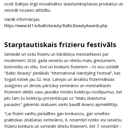
izcelt Baltijas tirgū inovatīvākos skaistumkopšanas produktus un
veicināt nozares attīstību.
Vairāk informācijas:
https://www.bt1.lv/balticbeauty/BalticBeautyAwards.php
Starptautiskais frizieru festivāls
Semināri
un izcilu frizieru un bārddziņu meistarklases par
moderniem 2026. gada sieviešu un vīriešu matu griezumiem,
koloristiku un stilu, šovi un konkursi frizieriem – to visu izstādē
“Baltic Beauty” piedāvās “International Hairstyling Festival”, kas
šogad notiek jau 32. reizi. Latvijas un ārvalstu friziermākslas
zvaigznes un zīmolu pārstāvji semināros un meistarklasēs
frizieriem atklās savu jaunāko modes kolekciju noslēpumus, bet
pēc tam šo kolekciju prezentācijas uz “Matu skaistuma
pasaules” galvenās skatuves varēs baudīt ikviens apmeklētājs.
“Lai frizieri varētu piedalīties gan konkursos, gan smelties
praktiskas zināšanas semināros, 6. novembrī notiks visi sieviešu
frizieru konkursi un semināri vīriešu frizieriem, bet 7. novembrī –