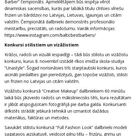
Barber” čempionāts. Apmeklētājiem būs iespēja vērot
dinamiskas sacensības, kurās par labākā titulu cīnīsies vīriešu
frizieri un bārddziņi no Latvijas, Lietuvas, Igaunijas un citām
valstīm. Čempionātā dalībnieki demonstrēs profesionālo
meistarību, precizitāti, un radošumu. Vairāk informācijas:
https://www.instagram.com/balticbestbarbers/
Konkursi stilistiem un vizāžistiem
Krāšņi, radoši un vizuāli iespaidīgi – tādi būs stilistu un vizāžistu
konkursi, kurus 8. novembrī izstādē rīkos imidža skola-studija
“Unastyle”. Šogad norisināsies trīs starptautiski konkursi, kuros
aicināti piedalīties gan pieredzējuši, gan topošie vizāžisti, stilisti
un frizieri no Latvijas un citām valstīm.
Vizāžistu konkursā “Creative Makeup” dalībniekiem 60 minūšu
laikā būs jāizveido radošs un māksliniecisks tēls, kura rezultātam
ir jābūt atspoguļotam fotogrāfijā pie darba galda. Konkursanti
drīkstēs strādāt jebkurā tehnikā un izmantot dažādus
materiālus, faktūras un metodes.
Savukārt stilistu konkursā “Full Fashion Look” dalībnieki modeli
sagatavos aizskatuvē, veidojot pilnu tēlu – frizūru, grimu un