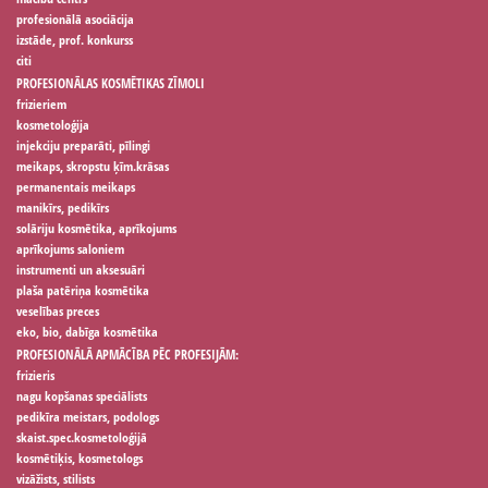
profesionālā asociācija
izstāde, prof. konkurss
citi
PROFESIONĀLAS KOSMĒTIKAS ZĪMOLI
frizieriem
kosmetoloģija
injekciju preparāti, pīlingi
meikaps, skropstu ķīm.krāsas
permanentais meikaps
manikīrs, pedikīrs
solāriju kosmētika, aprīkojums
aprīkojums saloniem
instrumenti un aksesuāri
plaša patēriņa kosmētika
veselības preces
eko, bio, dabīga kosmētika
PROFESIONĀLĀ APMĀCĪBA PĒC PROFESIJĀM:
frizieris
nagu kopšanas speciālists
pedikīra meistars, podologs
skaist.spec.kosmetoloģijā
kosmētiķis, kosmetologs
vizāžists, stilists