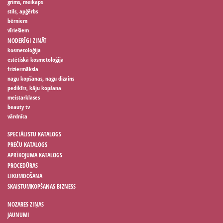
grims, meikaps
stils, apģērbs
bērniem
vīriešiem
NODERĪGI ZINĀT
kosmetoloģija
estētiskā kosmetoloģija
friziermāksla
nagu kopšanas, nagu dizains
pedikīrs, kāju kopšana
meistarklases
beauty tv
vārdnīca
SPECIĀLISTU KATALOGS
PREČU KATALOGS
APRĪKOJUMA KATALOGS
PROCEDŪRAS
LIKUMDOŠANA
SKAISTUMKOPŠANAS BIZNESS
NOZARES ZIŅAS
JAUNUMI