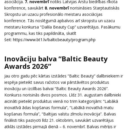
asociācija.
7. novembrī
notiks Latvijas Ārstu biedrības rīkota
konference, savukārt
8. novembrī
norisināsies Starptautiskās
Skropstu un uzacu profesionālo meistaru asociācijas
konference. Tās noslēgumā apbalvos arī skropstu un uzacu
meistaru konkursa “Dalila Beauty Cup” uzvarētājus. Pasākumu
programmu, kas tiks papildināta, skatīt
šeit:
https://www.bt1.lv/balticbeauty/program.php
Inovāciju balva “Baltic Beauty
Awards 2026”
Jau otro gadu pēc kārtas izstādes “Baltic Beauty” dalībniekiem ir
iespēja pieteikt savus ražotos vai pārstāvētos produktus
inovāciju un izcilības balvai “Baltic Beauty Awards 2026”.
Konkurss norisinās divos posmos. Līdz 31. augustam dalībnieki
aicināti pieteikt produktus vienā no trim kategorijām: “Labākā
inovatīvā ādas kopšanas formula”, “Labākā inovatīvā matu
kopšanas formula”, “Baltijas valstu zīmolu inovācija”. Balvas
finālisti tiks paziņoti līdz 21. oktobrim, savukārt uzvarētājus
atklās izstādes pirmajā dienā – 6. novembrī. Balvas mērķis ir