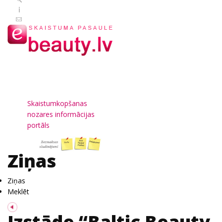
Skaistumkopšanas
nozares informācijas
portāls
Ziņas
Ziņas
Meklēt
Izstāde “Baltic Beauty