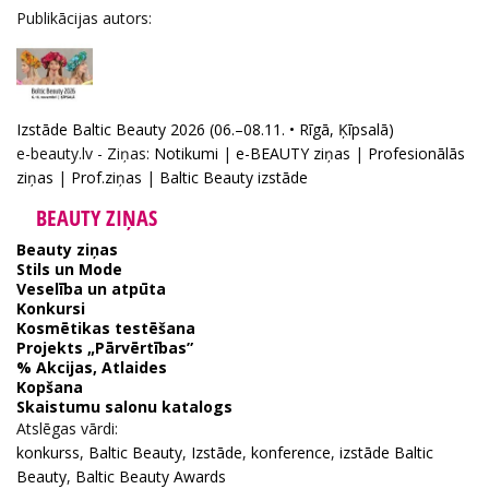
Publikācijas autors:
Izstāde Baltic Beauty 2026 (06.–08.11. • Rīgā, Ķīpsalā)
e-beauty.lv - Ziņas:
Notikumi
|
e-BEAUTY ziņas
|
Profesionālās
ziņas
|
Prof.ziņas
|
Baltic Beauty izstāde
BEAUTY ZIŅAS
Beauty ziņas
Stils un Mode
Veselība un atpūta
Konkursi
Kosmētikas testēšana
Projekts „Pārvērtības”
% Akcijas, Atlaides
Kopšana
Skaistumu salonu katalogs
Atslēgas vārdi:
konkurss
,
Baltic Beauty
,
Izstāde
,
konference
,
izstāde Baltic
Beauty
,
Baltic Beauty Awards