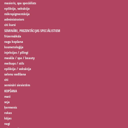
masieris, spa speciālists
epilācija, vaksācija
mikropigmentācija
administrators
citi kursi
SEMINĀRI, PREZENTĀCIJAS SPECIĀLISTIEM
frizermāksla
nagu kopšana
kosmetoloģija
injekcijas / pīlingi
masāža / spa / beauty
meikaps / stils
epilācija / vaksācija
salonu vadīšana
citi
semināri sievietēm
KOPŠANA
mati
seja
ķermenis
rokas
kājas
nagi