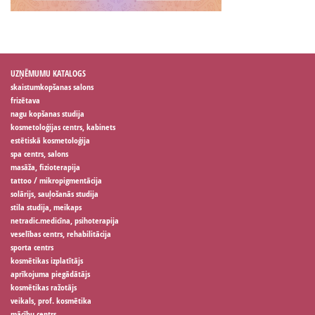
UZŅĒMUMU KATALOGS
skaistumkopšanas salons
frizētava
nagu kopšanas studija
kosmetoloģijas centrs, kabinets
estētiskā kosmetoloģija
spa centrs, salons
masāža, fizioterapija
tattoo / mikropigmentācija
solārijs, sauļošanās studija
stila studija, meikaps
netradic.medicīna, psihoterapija
veselības centrs, rehabilitācija
sporta centrs
kosmētikas izplatītājs
aprīkojuma piegādātājs
kosmētikas ražotājs
veikals, prof. kosmētika
mācību centrs