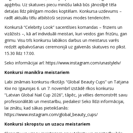
apģērbu. Uz skatuves piecu minūšu laikā būs jānoslīpē tēla
detaļas līdz pilnīgam modes koptēlam. Konkursa uzdevums –
radīt aktuālu tēlu atbilstoši sezonas modes tendencēm.
Konkursā “Celebrity Look” sacentīsies komandas – frizieris un
vizāžists –, kā arī individuāli meistari, kuri veidos gan frizūru, gan
grimu. Visu trīs konkursu labākos darbus un meistarus varēs
redzēt apbalvošanas ceremonijā uz galvenās skatuves no plkst.
15.30 līdz 17.00.
Seko informācijai arī:
https://www.instagram.com/unastylelv/
Konkursi manikīra meistariem
Labi zināmais konkursu rīkotājs “Global Beauty Cups” un Tatjana
Kivi no Igaunijas 6. un 7. novembrī izstādē rīkos konkursu
“Latvian Global Nail Cup 2026”, tāpēc, ja vēlies demonstrēt savu
profesionālitāti un meistarību, piedalies! Seko līdzi informācijai,
lai zinātu, kad sākas pieteikšanās:
https://www.instagram.com/global_beauty_cups/
Konkursi skropstu un uzacu meistariem