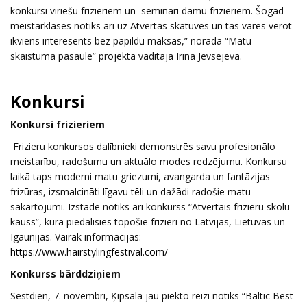
konkursi vīriešu frizieriem un semināri dāmu frizieriem. Šogad
meistarklases notiks arī uz Atvērtās skatuves un tās varēs vērot
ikviens interesents bez papildu maksas,” norāda “Matu
skaistuma pasaule” projekta vadītāja Irina Jevsejeva.
Konkursi
Konkursi frizieriem
Frizieru konkursos dalībnieki demonstrēs savu profesionālo
meistarību, radošumu un aktuālo modes redzējumu. Konkursu
laikā taps moderni matu griezumi, avangarda un fantāzijas
frizūras, izsmalcināti līgavu tēli un dažādi radošie matu
sakārtojumi. Izstādē notiks arī konkurss “Atvērtais frizieru skolu
kauss”, kurā piedalīsies topošie frizieri no Latvijas, Lietuvas un
Igaunijas. Vairāk informācijas:
https://www.hairstylingfestival.com/
Konkurss bārddziņiem
Sestdien, 7. novembrī, Ķīpsalā jau piekto reizi notiks “Baltic Best