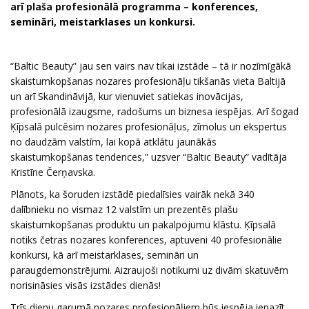
arī plaša profesionālā programma –
konferences
,
semināri
,
meistarklases
un
konkursi
.
“Baltic Beauty” jau sen vairs nav tikai izstāde – tā ir nozīmīgākā
skaistumkopšanas nozares profesionāļu tikšanās vieta Baltijā
un arī Skandināvijā, kur vienuviet satiekas inovācijas,
profesionālā izaugsme, radošums un biznesa iespējas. Arī šogad
Ķīpsalā pulcēsim nozares profesionāļus, zīmolus un ekspertus
no daudzām valstīm, lai kopā atklātu jaunākās
skaistumkopšanas tendences,” uzsver “Baltic Beauty” vadītāja
Kristīne Čerņavska.
Plānots, ka šoruden izstādē piedalīsies vairāk nekā 340
dalībnieku no vismaz 12 valstīm un prezentēs plašu
skaistumkopšanas produktu un pakalpojumu klāstu. Ķīpsalā
notiks četras nozares konferences, aptuveni 40 profesionālie
konkursi, kā arī meistarklases, semināri un
paraugdemonstrējumi. Aizraujoši notikumi uz divām skatuvēm
norisināsies visās izstādes dienās!
Trīs dienu garumā nozares profesionāļiem būs iespēja iepazīt