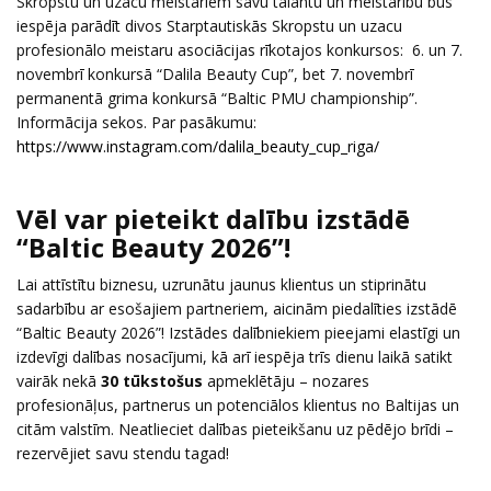
Skropstu un uzacu meistariem savu talantu un meistarību būs
iespēja parādīt divos Starptautiskās Skropstu un uzacu
profesionālo meistaru asociācijas rīkotajos konkursos: 6. un 7.
novembrī konkursā “Dalila Beauty Cup”, bet 7. novembrī
permanentā grima konkursā “Baltic PMU championship”.
Informācija sekos. Par pasākumu:
https://www.instagram.com/dalila_beauty_cup_riga/
Vēl var pieteikt dalību izstādē
“Baltic Beauty 2026”!
Lai attīstītu biznesu, uzrunātu jaunus klientus un stiprinātu
sadarbību ar esošajiem partneriem, aicinām piedalīties izstādē
“Baltic Beauty 2026”! Izstādes dalībniekiem pieejami elastīgi un
izdevīgi dalības nosacījumi, kā arī iespēja trīs dienu laikā satikt
vairāk nekā
30 tūkstošus
apmeklētāju – nozares
profesionāļus, partnerus un potenciālos klientus no Baltijas un
citām valstīm. Neatlieciet dalības pieteikšanu uz pēdējo brīdi –
rezervējiet savu stendu tagad!