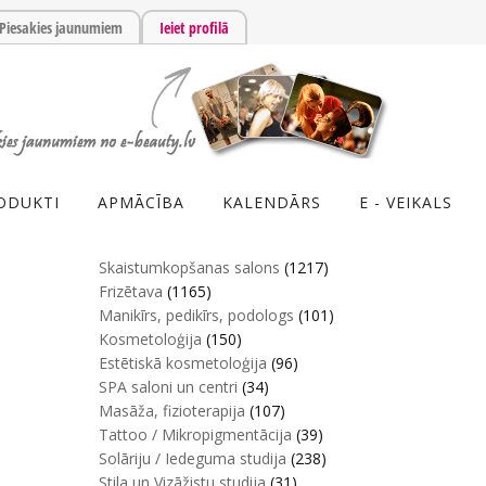
Piesakies jaunumiem
Ieiet profilā
ODUKTI
APMĀCĪBA
KALENDĀRS
E - VEIKALS
Skaistumkopšanas salons
(1217)
Frizētava
(1165)
Manikīrs, pedikīrs, podologs
(101)
Kosmetoloģija
(150)
Estētiskā kosmetoloģija
(96)
SPA saloni un centri
(34)
Masāža, fizioterapija
(107)
Tattoo / Mikropigmentācija
(39)
Solāriju / Iedeguma studija
(238)
Stila un Vizāžistu studija
(31)