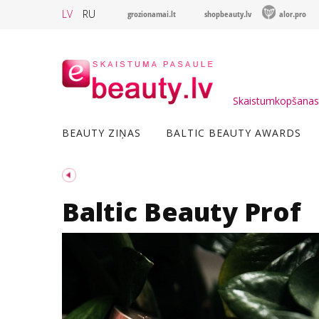
LV
RU
grozionamai.lt
shopbeauty.lv
alor.pro
Skaistumkopšanas 
BEAUTY ZIŅAS
BALTIC BEAUTY AWARDS
Baltic Beauty Prof