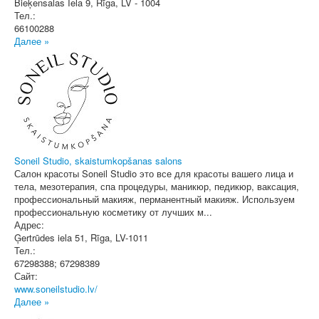
Bieķensalas Iela 9
,
Rīga
, LV - 1004
Тел.:
66100288
Далее »
Soneil Studio, skaistumkopšanas salons
Салон красоты Soneil Studio это все для красоты вашего лица и
тела, мезотерапия, спа процедуры, маникюр, педикюр, ваксация,
профессиональный макияж, перманентный макияж. Используем
профессиональную косметику от лучших м...
Адрес:
Ģertrūdes iela 51
,
Rīga
, LV-1011
Тел.:
67298388; 67298389
Сайт:
www.soneilstudio.lv/
Далее »