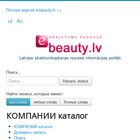
Полная версия e-beauty.lv >>
LV
RU
Latvijas skaistumkopšanas nozares informācijas portāls
ДОБАВИТЬ СВОЙ САЛОН / ФИРМУ
Поиск...
Начать поиск
Найти записи, которые имеют
все слова
любые слова
Точные слова
КОМПАНИИ каталог
КОМПАНИИ каталог
Добавить запись
Поиск