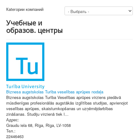
Кatегории компаний
Учебные и
образов. центры
Biznesa augstskolas Turība veselības aprūpes nodaļa
Biznesa augstskolas Turība Veselības aprūpes virziens piedāvā
mūsdienīgas profesionālās augstākās izglītības studijas, apvienojot
veselības aprūpes, skaistumkopšanas un uzņēmējdarbības
zināšanas. Studiju virzienā tiek ī...
Адрес:
Graudu iela 68, Rīga
,
Rīga
, LV-1058
Тел.:
22446463