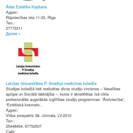
Ādas Estētika Kopšana
Адрес:
Rūpniecības iela 11-33
,
Rīga
Тел.:
27772211
Далее »
Latvijas Universitātes P. Stradiņa medicīnas koledža
Studijas koledžā tiek realizētas divos studiju virzienos – Veselības
aprūpe un Sociālā labklājība –, kuros ir akreditētas īsā cikla
profesionālās augstākās izglītības studiju programmas: “Ārstniecība“,
“Estētiskā kosmeto...
Адрес:
Vidus prospekts 38
,
Jūrmala
, LV-2010
Тел.:
25448404, 67752507
Сайт: