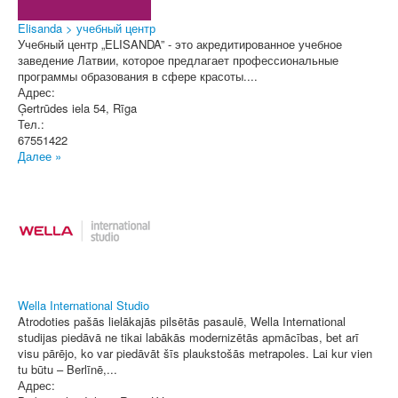
Elisanda > учебный центр
Учебный центр „ELISANDA” - это акредитированное учебное
заведение Латвии, которое предлагает профессиональные
программы образования в сфере красоты....
Адрес:
Ģertrūdes iela 54
,
Rīga
Тел.:
67551422
Далее »
Wella International Studio
Atrodoties pašās lielākajās pilsētās pasaulē, Wella International
studijas piedāvā ne tikai labākās modernizētās apmācības, bet arī
visu pārējo, ko var piedāvāt šīs plaukstošās metrapoles. Lai kur vien
tu būtu – Berlīnē,...
Адрес: