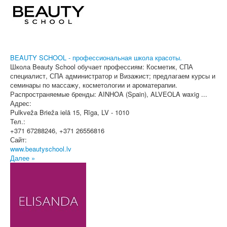
BEAUTY SCHOOL - профессиональная школа красоты.
Школа Beauty School обучает профессиям: Косметик, СПА
специалист, СПА администратор и Визажист; предлагаем курсы и
семинары по массажу, косметологии и ароматерапии.
Распространяемые бренды: AINHOA (Spain), ALVEOLA waxig ...
Адрес:
Pulkveža Brieža ielā 15
,
Rīga
, LV - 1010
Тел.:
+371 67288246, +371 26556816
Сайт:
www.beautyschool.lv
Далее »