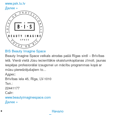
www.psk.lu.lv
Далее »
BIS Beauty Imagine Space
Beauty Imagine Space veikals atrodas pašā Rīgas sirdī – Brīvības
ielā. Vienā vietā Jūsu iecienītākie skaistumkopšanas zīmoli, jaunas
iespējas profesionālai izaugsmei un mācību programmas kopā ar
mūsu pieredzējušajiem to...
Адрес:
Brīvības iela 45
,
Rīga
, LV-1010
Тел.:
22441177
Сайт:
www.beautyimaginespace.com
Далее »
Начало