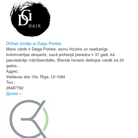
DGhair studija ar Daigu Poriete
Mans vārds ir Daiga Poriete, esmu frizieris un neatkarīgs
kolorimetrijas eksperts, savā profesijā pieredze ir 37 gadi, kā
pasniedzējs mācībiestādēs, Brenda treneris darbojos vairāk kā 20
gadus...
Адрес:
Vaidavas iela 15a
,
Rīga
, LV-1084
Тел.:
26487782
Далее »