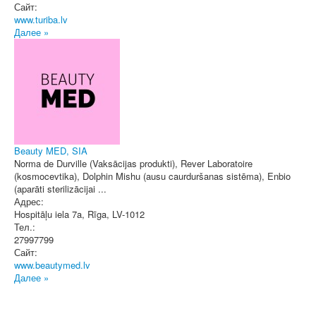
Сайт:
www.turiba.lv
Далее »
Beauty MED, SIA
Norma de Durville (Vaksācijas produkti), Rever Laboratoire
(kosmocevtika), Dolphin Mishu (ausu caurduršanas sistēma), Enbio
(aparāti sterilizācijai ...
Адрес:
Hospitāļu iela 7a
,
Rīga
, LV-1012
Тел.:
27997799
Сайт:
www.beautymed.lv
Далее »