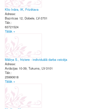
Klio Ināra, IK, Frizētava
Adrese:
Baznīcas 12
,
Dobele
, LV-3701
Tālr.:
63721524
Tālāk »
Māliņa S., friziere - individuālā darba veicēja
Adrese:
Aviācijas 10-39
,
Tukums
, LV-3101
Tālr.:
25990618
Tālāk »