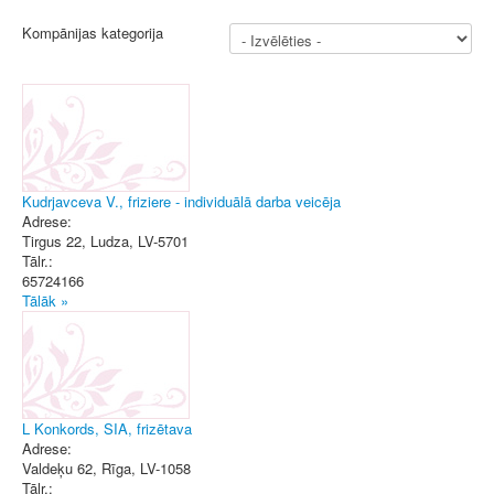
Kompānijas kategorija
Kudrjavceva V., friziere - individuālā darba veicēja
Adrese:
Tirgus 22
,
Ludza
, LV-5701
Tālr.:
65724166
Tālāk »
L Konkords, SIA, frizētava
Adrese:
Valdeķu 62
,
Rīga
, LV-1058
Tālr.: