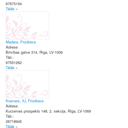
67670154
Tālāk »
Madara, Frizētava
Adrese:
Brīvības gatve 314
,
Rīga
, LV-1006
Tālr.:
67551262
Tālāk »
Kramars, IU, Frizētava
Adrese:
Kurzemes prospekts 148, 2. sekcija
,
Rīga
, LV-1069
Tālr.:
26718945
Tālāk »