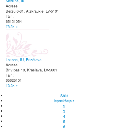
Medlina, IK
Adrese:
Bērzu 6-31
,
Aizkraukle
, LV-5101
Tālr.:
65121054
Tālāk »
Lokons, IU, Frizētava
Adrese:
Brīvības 10
,
Krāslava
, LV-5601
Tālr.:
65625101
Tālāk »
Sākt
Iepriekšējais
2
3
4
5
6