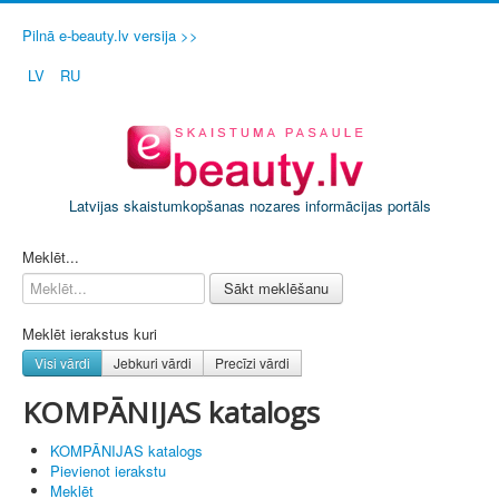
Pilnā e-beauty.lv versija >>
LV
RU
Latvijas skaistumkopšanas nozares informācijas portāls
PIETEIKT SAVU SALONU / FIRMU
Meklēt...
Sākt meklēšanu
Meklēt ierakstus kuri
Visi vārdi
Jebkuri vārdi
Precīzi vārdi
KOMPĀNIJAS katalogs
KOMPĀNIJAS katalogs
Pievienot ierakstu
Meklēt