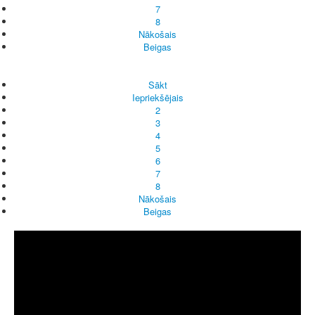
7
8
Nākošais
Beigas
Sākt
Iepriekšējais
2
3
4
5
6
7
8
Nākošais
Beigas