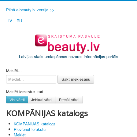
Pilnā e-beauty.lv versija >>
LV
RU
Latvijas skaistumkopšanas nozares informācijas portāls
PIETEIKT SAVU SALONU / FIRMU
Meklēt...
Sākt meklēšanu
Meklēt ierakstus kuri
Visi vārdi
Jebkuri vārdi
Precīzi vārdi
KOMPĀNIJAS katalogs
KOMPĀNIJAS katalogs
Pievienot ierakstu
Meklēt