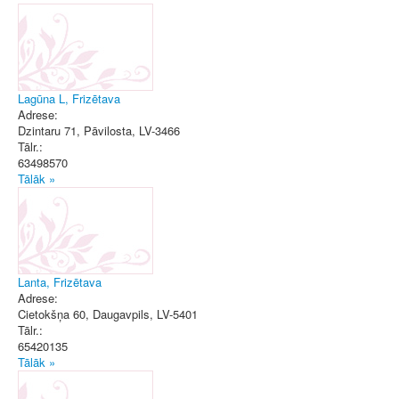
Lagūna L, Frizētava
Adrese:
Dzintaru 71
,
Pāvilosta
, LV-3466
Tālr.:
63498570
Tālāk »
Lanta, Frizētava
Adrese:
Cietokšņa 60
,
Daugavpils
, LV-5401
Tālr.:
65420135
Tālāk »