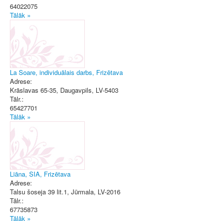
64022075
Tālāk »
La Soare, individuālais darbs, Frizētava
Adrese:
Krāslavas 65-35
,
Daugavpils
, LV-5403
Tālr.:
65427701
Tālāk »
Liāna, SIA, Frizētava
Adrese:
Talsu šoseja 39 lit.1
,
Jūrmala
, LV-2016
Tālr.:
67735873
Tālāk »