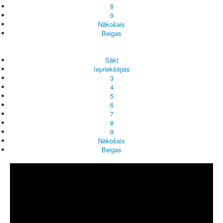
8
9
Nākošais
Beigas
Sākt
Iepriekšējais
3
4
5
6
7
8
9
Nākošais
Beigas