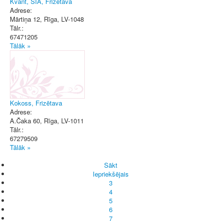
Kvant, SIA, Frizētava
Adrese:
Mārtiņa 12
,
Rīga
, LV-1048
Tālr.:
67471205
Tālāk »
Kokoss, Frizētava
Adrese:
A.Čaka 60
,
Rīga
, LV-1011
Tālr.:
67279509
Tālāk »
Sākt
Iepriekšējais
3
4
5
6
7