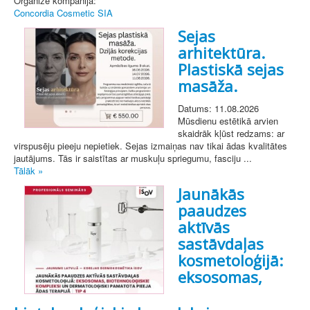
Organizē kompānija:
Concordia Cosmetic SIA
Sejas
arhitektūra.
Plastiskā sejas
masāža.
Datums: 11.08.2026
Mūsdienu estētikā arvien
skaidrāk kļūst redzams: ar
virspusēju pieeju nepietiek. Sejas izmaiņas nav tikai ādas kvalitātes
jautājums. Tās ir saistītas ar muskuļu spriegumu, fasciju ...
Tālāk »
Jaunākās
paaudzes
aktīvās
sastāvdaļas
kosmetoloģijā:
eksosomas,