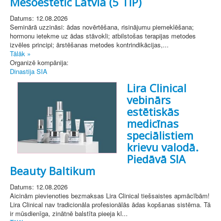
Mesoestetic Latvia (5 TIP)
Datums: 12.08.2026
Seminārā uzzināsi: ādas novērtēšana, risinājumu piemeklēšana;
hormonu ietekme uz ādas stāvokli; atbilstošas terapijas metodes
izvēles principi; ārstēšanas metodes kontrindikācijas,...
Tālāk »
Organizē kompānija:
Dinastija SIA
Lira Clinical
vebinārs
estētiskās
medicīnas
speciālistiem
krievu valodā.
Piedāvā SIA
Beauty Baltikum
Datums: 12.08.2026
Aicinām pievienoties bezmaksas Lira Clinical tiešsaistes apmācībām!
Lira Clinical nav tradicionāla profesionālās ādas kopšanas sistēma. Tā
ir mūsdienīga, zinātnē balstīta pieeja kl...