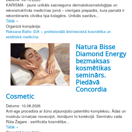
KARISMA - jauns unikāls sasniegums dermatokosmetoloģijas un
rekonstruktīvās medicīnas jomā – vienīgais preparāts, kura pamatā ir
rekombinants cilvēka tipa kolagēns. Unikāls sastāvs...
Tālāk »
Organizē kompānija:
Roksana Baltic SIA > profesionālā ārstnieciskā kosmētika un
estētiskā medicīna
Natura Bisse
Diamond Energy
bezmaksas
kosmētikas
seminārs.
Piedāvā
Concordia
Cosmetic
Datums: 10.08.2026
Anti-age procedūra ar šūnu atjaunojošo patentēto kompleksu. Ādas un
muskuļu izmaiņas novecojot, risinājumi to korekcijā. Semināru vada
Rūta Žagare - sertificēta kosmētiķe...
Tālāk »