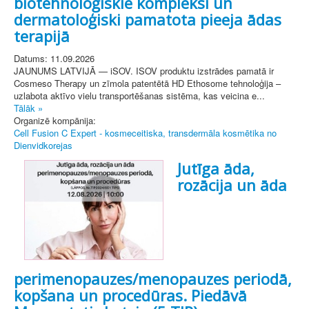
biotehnoloģiskie kompleksi un
dermatoloģiski pamatota pieeja ādas
terapijā
Datums: 11.09.2026
JAUNUMS LATVIJĀ — iSOV. ISOV produktu izstrādes pamatā ir
Cosmeso Therapy un zīmola patentētā HD Ethosome tehnoloģija –
uzlabota aktīvo vielu transportēšanas sistēma, kas veicina e...
Tālāk »
Organizē kompānija:
Cell Fusion C Expert - kosmeceitiska, transdermāla kosmētika no
Dienvidkorejas
Jutīga āda,
rozācija un āda
perimenopauzes/menopauzes periodā,
kopšana un procedūras. Piedāvā