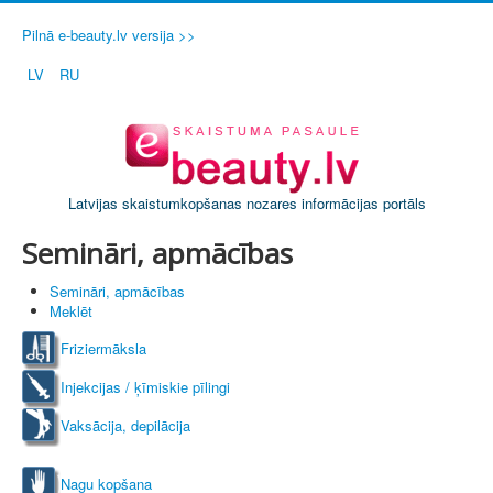
Pilnā e-beauty.lv versija >>
LV
RU
Latvijas skaistumkopšanas nozares informācijas portāls
Semināri, apmācības
Semināri, apmācības
Meklēt
Friziermāksla
Injekcijas / ķīmiskie pīlingi
Vaksācija, depilācija
Nagu kopšana