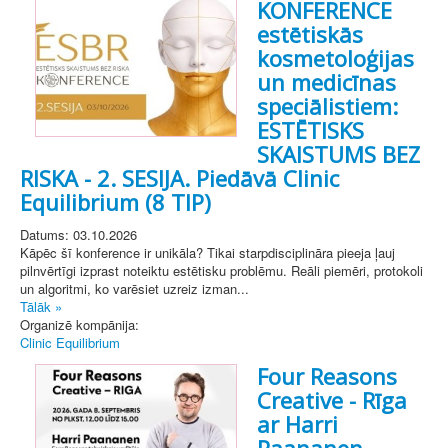
KONFERENCE
estētiskās
kosmetoloģijas
un medicīnas
speciālistiem:
ESTĒTISKS
SKAISTUMS BEZ
RISKA - 2. SESIJA. Piedāvā Clinic
Equilibrium (8 TIP)
Datums: 03.10.2026
Kāpēc šī konference ir unikāla? Tikai starpdisciplināra pieeja ļauj
pilnvērtīgi izprast noteiktu estētisku problēmu. Reāli piemēri, protokoli
un algoritmi, ko varēsiet uzreiz izman...
Tālāk »
Organizē kompānija:
Clinic Equilibrium
Four Reasons
Creative - Rīga
ar Harri
Paananen.