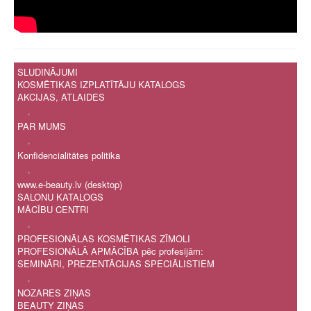
SLUDINĀJUMI
KOSMĒTIKAS IZPLATĪTĀJU KATALOGS
AKCIJAS, ATLAIDES
.
PAR MUMS
.
Konfidencialitātes politika
.
www.e-beauty.lv (desktop)
SALONU KATALOGS
MĀCĪBU CENTRI
.
PROFESIONĀLAS KOSMĒTIKAS ZĪMOLI
PROFESIONĀLĀ APMĀCĪBA pēc profesijām:
SEMINĀRI, PREZENTĀCIJAS SPECIĀLISTIEM
.
NOZARES ZIŅAS
BEAUTY ZIŅAS