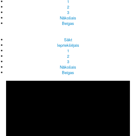
1
2
3
Nākošais
Beigas
Sākt
Iepriekšējais
1
2
3
Nākošais
Beigas