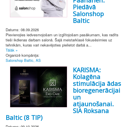
Piedāvā
Salonshop
Baltic
Datums: 08.09.2026
Pievienojies iedvesmojošam un izglītojošam pasākumam, kas radīts
tieši ikdienas darbam salonā. Šajā meistarklasē fokusēsimies uz
tehnikām, kuras vari nekavējoties pielietot darbā a...
Tālāk »
Organizē kompānija:
Salonshop Baltic, AS
KARISMA:
Kolagēna
stimulācija ādas
bioregenerācijai
un
atjaunošanai.
SIA Roksana
Baltic (8 TIP)
Datums: 09.10.2026