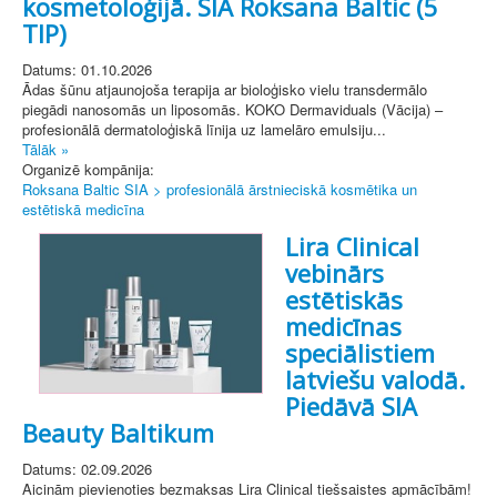
kosmetoloģijā. SIA Roksana Baltic (5
TIP)
Datums: 01.10.2026
Ādas šūnu atjaunojoša terapija ar bioloģisko vielu transdermālo
piegādi nanosomās un liposomās. KOKO Dermaviduals (Vācija) –
profesionālā dermatoloģiskā līnija uz lamelāro emulsiju...
Tālāk »
Organizē kompānija:
Roksana Baltic SIA > profesionālā ārstnieciskā kosmētika un
estētiskā medicīna
Lira Clinical
vebinārs
estētiskās
medicīnas
speciālistiem
latviešu valodā.
Piedāvā SIA
Beauty Baltikum
Datums: 02.09.2026
Aicinām pievienoties bezmaksas Lira Clinical tiešsaistes apmācībām!