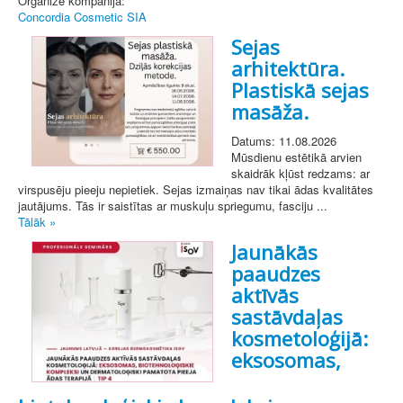
Organizē kompānija:
Concordia Cosmetic SIA
Sejas
arhitektūra.
Plastiskā sejas
masāža.
Datums: 11.08.2026
Mūsdienu estētikā arvien
skaidrāk kļūst redzams: ar
virspusēju pieeju nepietiek. Sejas izmaiņas nav tikai ādas kvalitātes
jautājums. Tās ir saistītas ar muskuļu spriegumu, fasciju ...
Tālāk »
Jaunākās
paaudzes
aktīvās
sastāvdaļas
kosmetoloģijā:
eksosomas,