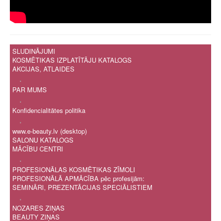
SLUDINĀJUMI
KOSMĒTIKAS IZPLATĪTĀJU KATALOGS
AKCIJAS, ATLAIDES
.
PAR MUMS
.
Konfidencialitātes politika
.
www.e-beauty.lv (desktop)
SALONU KATALOGS
MĀCĪBU CENTRI
.
PROFESIONĀLAS KOSMĒTIKAS ZĪMOLI
PROFESIONĀLĀ APMĀCĪBA pēc profesijām:
SEMINĀRI, PREZENTĀCIJAS SPECIĀLISTIEM
.
NOZARES ZIŅAS
BEAUTY ZIŅAS