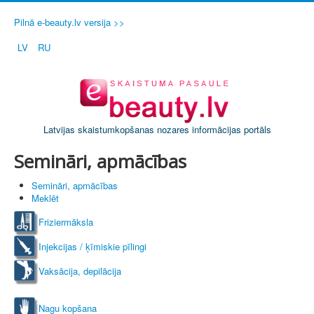
Pilnā e-beauty.lv versija >>
LV
RU
Latvijas skaistumkopšanas nozares informācijas portāls
Semināri, apmācības
Semināri, apmācības
Meklēt
Friziermāksla
Injekcijas / ķīmiskie pīlingi
Vaksācija, depilācija
Nagu kopšana