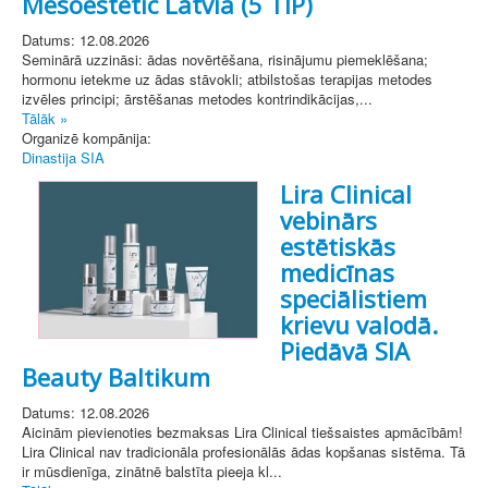
Mesoestetic Latvia (5 TIP)
Datums: 12.08.2026
Seminārā uzzināsi: ādas novērtēšana, risinājumu piemeklēšana;
hormonu ietekme uz ādas stāvokli; atbilstošas terapijas metodes
izvēles principi; ārstēšanas metodes kontrindikācijas,...
Tālāk »
Organizē kompānija:
Dinastija SIA
Lira Clinical
vebinārs
estētiskās
medicīnas
speciālistiem
krievu valodā.
Piedāvā SIA
Beauty Baltikum
Datums: 12.08.2026
Aicinām pievienoties bezmaksas Lira Clinical tiešsaistes apmācībām!
Lira Clinical nav tradicionāla profesionālās ādas kopšanas sistēma. Tā
ir mūsdienīga, zinātnē balstīta pieeja kl...