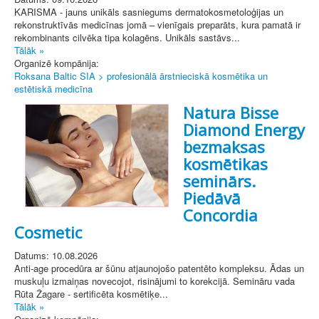
KARISMA - jauns unikāls sasniegums dermatokosmetoloģijas un
rekonstruktīvās medicīnas jomā – vienīgais preparāts, kura pamatā ir
rekombinants cilvēka tipa kolagēns. Unikāls sastāvs...
Tālāk »
Organizē kompānija:
Roksana Baltic SIA > profesionālā ārstnieciskā kosmētika un
estētiskā medicīna
Natura Bisse
Diamond Energy
bezmaksas
kosmētikas
seminārs.
Piedāvā
Concordia
Cosmetic
Datums: 10.08.2026
Anti-age procedūra ar šūnu atjaunojošo patentēto kompleksu. Ādas un
muskuļu izmaiņas novecojot, risinājumi to korekcijā. Semināru vada
Rūta Žagare - sertificēta kosmētiķe...
Tālāk »