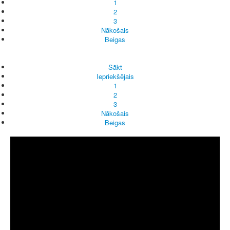
1
2
3
Nākošais
Beigas
Sākt
Iepriekšējais
1
2
3
Nākošais
Beigas