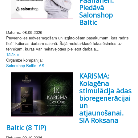
Piedāvā
Salonshop
Baltic
Datums: 08.09.2026
Pievienojies iedvesmojošam un izglītojošam pasākumam, kas radīts
tieši ikdienas darbam salonā. Šajā meistarklasē fokusēsimies uz
tehnikām, kuras vari nekavējoties pielietot darbā a...
Tālāk »
Organizē kompānija:
Salonshop Baltic, AS
KARISMA:
Kolagēna
stimulācija ādas
bioregenerācijai
un
atjaunošanai.
SIA Roksana
Baltic (8 TIP)
Datums: 09.10.2026