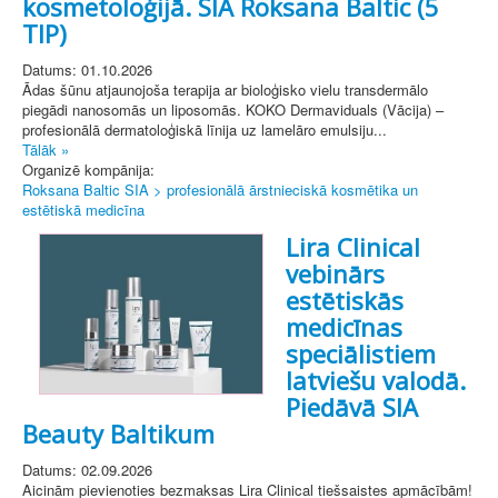
kosmetoloģijā. SIA Roksana Baltic (5
TIP)
Datums: 01.10.2026
Ādas šūnu atjaunojoša terapija ar bioloģisko vielu transdermālo
piegādi nanosomās un liposomās. KOKO Dermaviduals (Vācija) –
profesionālā dermatoloģiskā līnija uz lamelāro emulsiju...
Tālāk »
Organizē kompānija:
Roksana Baltic SIA > profesionālā ārstnieciskā kosmētika un
estētiskā medicīna
Lira Clinical
vebinārs
estētiskās
medicīnas
speciālistiem
latviešu valodā.
Piedāvā SIA
Beauty Baltikum
Datums: 02.09.2026
Aicinām pievienoties bezmaksas Lira Clinical tiešsaistes apmācībām!