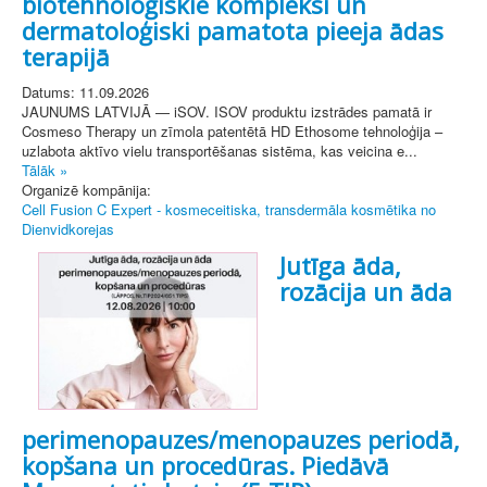
biotehnoloģiskie kompleksi un
dermatoloģiski pamatota pieeja ādas
terapijā
Datums: 11.09.2026
JAUNUMS LATVIJĀ — iSOV. ISOV produktu izstrādes pamatā ir
Cosmeso Therapy un zīmola patentētā HD Ethosome tehnoloģija –
uzlabota aktīvo vielu transportēšanas sistēma, kas veicina e...
Tālāk »
Organizē kompānija:
Cell Fusion C Expert - kosmeceitiska, transdermāla kosmētika no
Dienvidkorejas
Jutīga āda,
rozācija un āda
perimenopauzes/menopauzes periodā,
kopšana un procedūras. Piedāvā