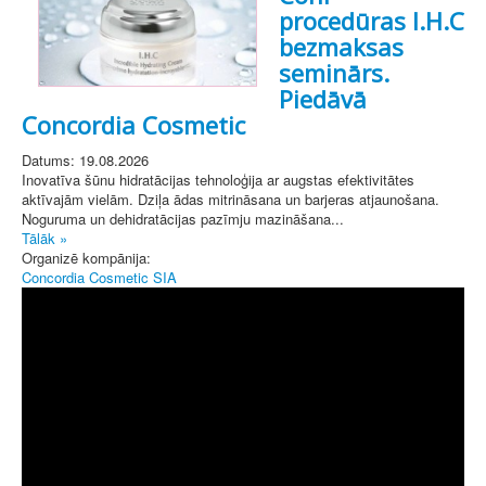
procedūras I.H.C
bezmaksas
seminārs.
Piedāvā
Concordia Cosmetic
Datums: 19.08.2026
Inovatīva šūnu hidratācijas tehnoloģija ar augstas efektivitātes
aktīvajām vielām. Dziļa ādas mitrināsana un barjeras atjaunošana.
Noguruma un dehidratācijas pazīmju mazināšana...
Tālāk »
Organizē kompānija:
Concordia Cosmetic SIA