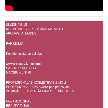
SLUDINĀJUMI
KOSMĒTIKAS IZPLATĪTĀJU KATALOGS
AKCIJAS, ATLAIDES
.
PAR MUMS
.
Konfidencialitātes politika
.
www.e-beauty.lv (desktop)
SALONU KATALOGS
MĀCĪBU CENTRI
.
PROFESIONĀLAS KOSMĒTIKAS ZĪMOLI
PROFESIONĀLĀ APMĀCĪBA pēc profesijām:
SEMINĀRI, PREZENTĀCIJAS SPECIĀLISTIEM
.
NOZARES ZIŅAS
BEAUTY ZIŅAS