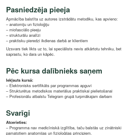
Pasniedzēja pieeja
Apmācība balstīta uz autores izstrādātu metodiku, kas apvieno:
– anatomiju un fizioloģiju
– miofasciālo pieeju
– strukturālu analīzi
– praktisku pieredzi ikdienas darbā ar klientiem
Uzsvars tiek likts uz to, lai speciālists nevis atkārtotu tehniku, bet
saprastu, ko dara un kāpēc.
Pēc kursa dalībnieks saņem
Iekļauts kursā:
– Elektronisks sertifikāts par programmas apguvi
– Strukturētus metodiskos materiālus praktiskai pielietošanai
– Profesionālu atbalstu Telegram grupā turpmākajam darbam
Svarīgi
Atcerieties:
– Programma nav medicīniskā izglītība, taču balstās uz zinātniski
pamatotiem anatomijas un fizioloģijas principiem.