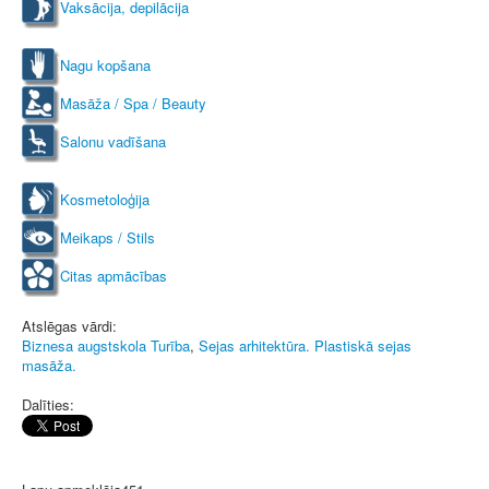
Vaksācija, depilācija
Nagu kopšana
Masāža / Spa / Beauty
Salonu vadīšana
Kosmetoloģija
Meikaps / Stils
Citas apmācības
Atslēgas vārdi:
Biznesa augstskola Turība
,
Sejas arhitektūra. Plastiskā sejas
masāža.
Dalīties: