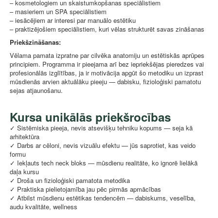
– kosmetologiem un skaistumkopšanas speciālistiem
– masieriem un SPA speciālistiem
– iesācējiem ar interesi par manuālo estētiku
– praktizējošiem speciālistiem, kuri vēlas strukturēt savas zināšanas
Priekšzināšanas:
Vēlama pamata izpratne par cilvēka anatomiju un estētiskās aprūpes
principiem. Programma ir pieejama arī bez iepriekšējas pieredzes vai
profesionālās izglītības, ja ir motivācija apgūt šo metodiku un izprast
mūsdienās arvien aktuālāku pieeju — dabisku, fizioloģiski pamatotu
sejas atjaunošanu.
Kursa unikālās priekšrocības
✓ Sistēmiska pieeja, nevis atsevišķu tehniku kopums — seja kā
arhitektūra
✓ Darbs ar cēloni, nevis vizuālu efektu — jūs saprotiet, kas veido
formu
✓ Iekļauts tech neck bloks — mūsdienu realitāte, ko ignorē lielākā
daļa kursu
✓ Droša un fizioloģiski pamatota metodika
✓ Praktiska pielietojamība jau pēc pirmās apmācības
✓ Atbilst mūsdienu estētikas tendencēm — dabiskums, veselība,
audu kvalitāte, wellness