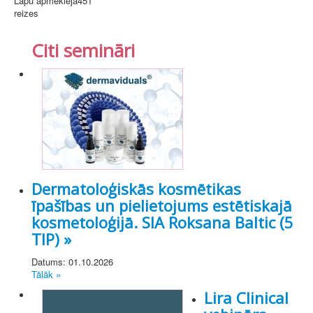
Lapu apmeklēja
451
reizes
Citi semināri
Dermatoloģiskās kosmētikas
īpašības un pielietojums estētiskajā
kosmetoloģijā. SIA Roksana Baltic (5
TIP) »
Datums: 01.10.2026
Tālāk »
Lira Clinical