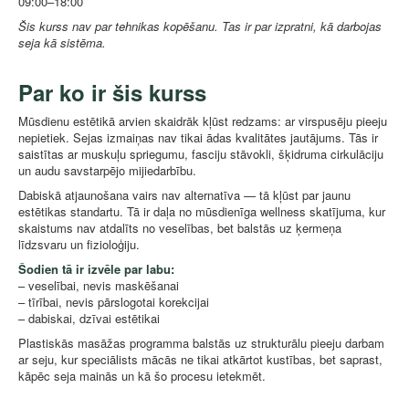
09:00–18:00
Šis kurss nav par tehnikas kopēšanu. Tas ir par izpratni, kā darbojas
seja kā sistēma.
Par ko ir šis kurss
Mūsdienu estētikā arvien skaidrāk kļūst redzams: ar virspusēju pieeju
nepietiek. Sejas izmaiņas nav tikai ādas kvalitātes jautājums. Tās ir
saistītas ar muskuļu spriegumu, fasciju stāvokli, šķidruma cirkulāciju
un audu savstarpējo mijiedarbību.
Dabiskā atjaunošana vairs nav alternatīva — tā kļūst par jaunu
estētikas standartu. Tā ir daļa no mūsdienīga wellness skatījuma, kur
skaistums nav atdalīts no veselības, bet balstās uz ķermeņa
līdzsvaru un fizioloģiju.
Šodien tā ir izvēle par labu:
– veselībai, nevis maskēšanai
– tīrībai, nevis pārslogotai korekcijai
– dabiskai, dzīvai estētikai
Plastiskās masāžas programma balstās uz strukturālu pieeju darbam
ar seju, kur speciālists mācās ne tikai atkārtot kustības, bet saprast,
kāpēc seja mainās un kā šo procesu ietekmēt.