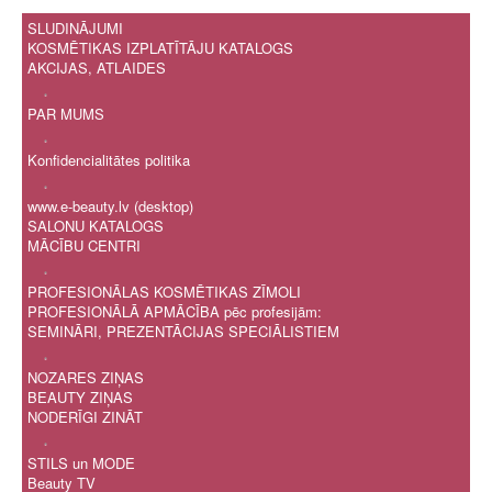
SLUDINĀJUMI
KOSMĒTIKAS IZPLATĪTĀJU KATALOGS
AKCIJAS, ATLAIDES
.
PAR MUMS
.
Konfidencialitātes politika
.
www.e-beauty.lv (desktop)
SALONU KATALOGS
MĀCĪBU CENTRI
.
PROFESIONĀLAS KOSMĒTIKAS ZĪMOLI
PROFESIONĀLĀ APMĀCĪBA pēc profesijām:
SEMINĀRI, PREZENTĀCIJAS SPECIĀLISTIEM
.
NOZARES ZIŅAS
BEAUTY ZIŅAS
NODERĪGI ZINĀT
.
STILS un MODE
Beauty TV