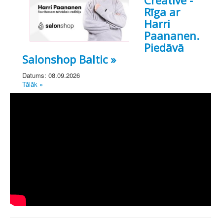
Rīga ar
Harri
Paananen.
Piedāvā
Salonshop Baltic »
Datums: 08.09.2026
Tālāk »