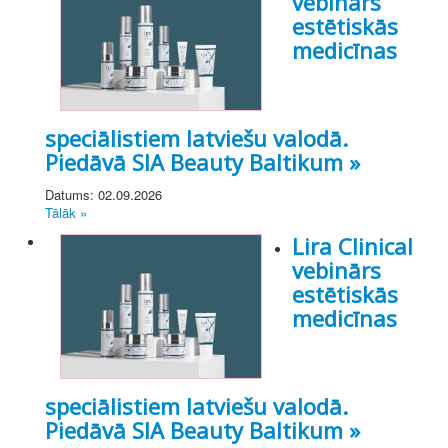
vebinārs
estētiskās
medicīnas
speciālistiem latviešu valodā.
Piedāvā SIA Beauty Baltikum »
Datums: 02.09.2026
Tālāk »
Lira Clinical
vebinārs
estētiskās
medicīnas
speciālistiem latviešu valodā.
Piedāvā SIA Beauty Baltikum »