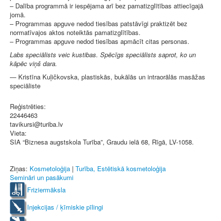
– Dalība programmā ir iespējama arī bez pamatizglītības attiecīgajā
jomā.
– Programmas apguve nedod tiesības patstāvīgi praktizēt bez
normatīvajos aktos noteiktās pamatizglītības.
– Programmas apguve nedod tiesības apmācīt citas personas.
Labs speciālists veic kustibas. Spēcīgs speciālists saprot, ko un
kāpēc viņš dara.
— Kristīna Kuļičkovska, plastiskās, bukālās un intraorālās masāžas
speciāliste
Reģistrēties:
22446463
tavikursi@turiba.lv
Vieta:
SIA “Biznesa augstskola Turība”, Graudu ielā 68, Rīgā, LV-1058.
Ziņas:
Kosmetoloģija
|
Turība, Estētiskā kosmetoloģija
Semināri un pasākumi
Friziermāksla
Injekcijas / ķīmiskie pīlingi