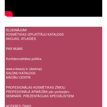
SLUDINĀJUMI
KOSMĒTIKAS IZPLATĪTĀJU KATALOGS
AKCIJAS, ATLAIDES
.
PAR MUMS
.
Konfidencialitātes politika
.
www.e-beauty.lv (desktop)
SALONU KATALOGS
MĀCĪBU CENTRI
.
PROFESIONĀLAS KOSMĒTIKAS ZĪMOLI
PROFESIONĀLĀ APMĀCĪBA pēc profesijām:
SEMINĀRI, PREZENTĀCIJAS SPECIĀLISTIEM
.
NOZARES ZIŅAS