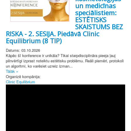
un medicīnas
speciālistiem:
ESTĒTISKS
SKAISTUMS BEZ
RISKA - 2. SESIJA. Piedāvā Clinic
Equilibrium (8 TIP)
Datums: 03.10.2026
Kāpēc šī konference ir unikāla? Tikai starpdisciplināra pieeja ļauj
pilnvērtīgi izprast noteiktu estētisku problēmu. Reāli piemēri, protokoli
un algoritmi, ko varēsiet uzreiz izman...
Tālāk »
Organizē kompānija:
Clinic Equilibrium