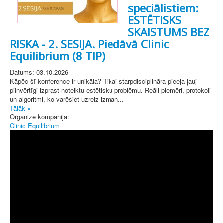
speciālistiem:
ESTĒTISKS
SKAISTUMS BEZ
RISKA - 2. SESIJA. Piedāvā Clinic
Equilibrium (8 TIP)
Datums: 03.10.2026
Kāpēc šī konference ir unikāla? Tikai starpdisciplināra pieeja ļauj
pilnvērtīgi izprast noteiktu estētisku problēmu. Reāli piemēri, protokoli
un algoritmi, ko varēsiet uzreiz izman...
Tālāk »
Organizē kompānija:
Clinic Equilibrium