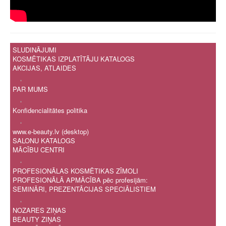
SLUDINĀJUMI
KOSMĒTIKAS IZPLATĪTĀJU KATALOGS
AKCIJAS, ATLAIDES
.
PAR MUMS
.
Konfidencialitātes politika
.
www.e-beauty.lv (desktop)
SALONU KATALOGS
MĀCĪBU CENTRI
.
PROFESIONĀLAS KOSMĒTIKAS ZĪMOLI
PROFESIONĀLĀ APMĀCĪBA pēc profesijām:
SEMINĀRI, PREZENTĀCIJAS SPECIĀLISTIEM
.
NOZARES ZIŅAS
BEAUTY ZIŅAS