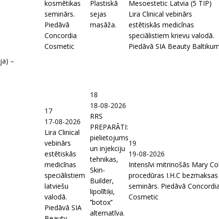
kosmētikas
Plastiskā
Mesoestetic Latvia (5 TIP)
seminārs.
sejas
Lira Clinical vebinārs
Piedāvā
masāža.
estētiskās medicīnas
Concordia
speciālistiem krievu valodā.
Cosmetic
Piedāvā SIA Beauty Baltiku
ja) –
18
18-08-2026
17
RRS
17-08-2026
PREPARĀTI:
Lira Clinical
pielietojums
vebinārs
19
un injekciju
estētiskās
19-08-2026
tehnikas,
medicīnas
Intensīvi mitrinošās Mary Co
Skin-
speciālistiem
procedūras I.H.C bezmaksas
Builder,
latviešu
seminārs. Piedāvā Concordi
lipolītiķi,
valodā.
Cosmetic
’’botox’’
Piedāvā SIA
alternatīva.
Beauty