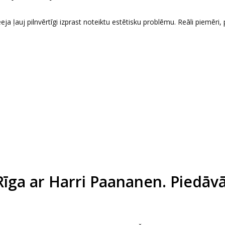
eeja ļauj pilnvērtīgi izprast noteiktu estētisku problēmu. Reāli piemēri, 
Rīga ar Harri Paananen. Piedāv