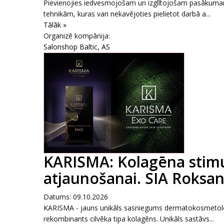
Pievienojies iedvesmojošam un izglītojošam pasākumam,
tehnikām, kuras vari nekavējoties pielietot darbā a...
Tālāk »
Organizē kompānija:
Salonshop Baltic, AS
KARISMA: Kolagēna stimul
atjaunošanai. SIA Roksana
Datums: 09.10.2026
KARISMA - jauns unikāls sasniegums dermatokosmetoloģi
rekombinants cilvēka tipa kolagēns. Unikāls sastāvs...