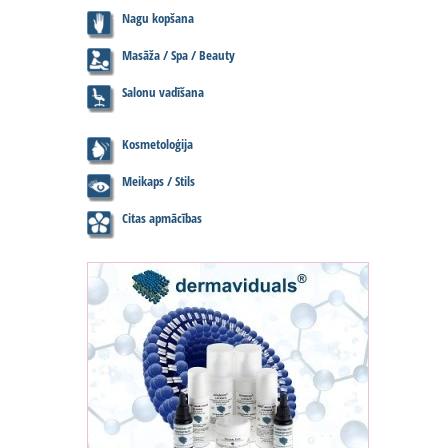
Nagu kopšana
Masāža / Spa / Beauty
Salonu vadīšana
Kosmetoloģija
Meikaps / Stils
Citas apmācības