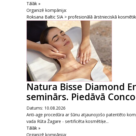
Tālāk »
Organizē kompānija:
Roksana Baltic SIA > profesionālā ārstnieciskā kosmēti
Natura Bisse Diamond E
seminārs. Piedāvā Conco
Datums: 10.08.2026
Anti-age procedūra ar šūnu atjaunojošo patentēto komp
vada Rūta Žagare - sertificēta kosmētiķe...
Tālāk »
Organizē kompānija: