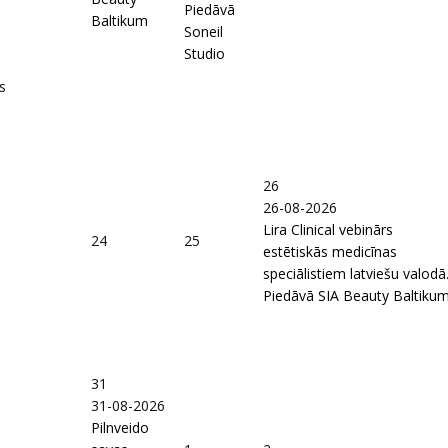
Piedāvā
Baltikum
Soneil
Studio
s
26
26-08-2026
Lira Clinical vebinārs
24
25
estētiskās medicīnas
speciālistiem latviešu valodā
Piedāvā SIA Beauty Baltiku
31
31-08-2026
Pilnveido