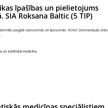
kas īpašības un pielietojums
. SIA Roksana Baltic (5 TIP)
ansdermālo piegādi nanosomās un liposomās. KOKO Dermaviduals (Vāci
.
ka un estētiskā medicīna
tētiskās medicīnas speciālistiem