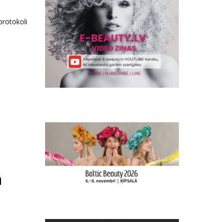
protokoli
ā