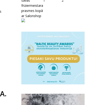
savas
1
2
friziermeistara
prasmes kopā
s
ar Salonshop
A.