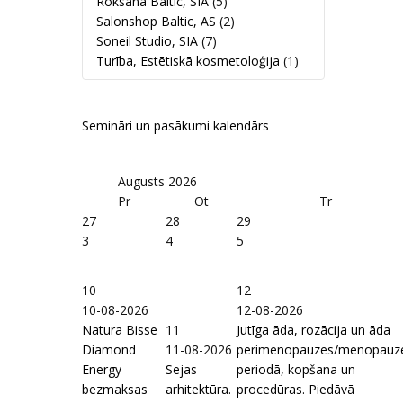
Roksana Baltic, SIA
(5)
Salonshop Baltic, AS
(2)
Soneil Studio, SIA
(7)
Turība, Estētiskā kosmetoloģija
(1)
Semināri un pasākumi kalendārs
Augusts
2026
Pr
Ot
Tr
27
28
29
3
4
5
10
12
10-08-2026
12-08-2026
Natura Bisse
11
Jutīga āda, rozācija un āda
Diamond
11-08-2026
perimenopauzes/menopauz
Energy
Sejas
periodā, kopšana un
bezmaksas
arhitektūra.
procedūras. Piedāvā