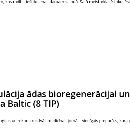
 kas radīts tieši ikdienas darbam salonā. Šajā meistarklasē fokusēs
ācija ādas bioregenerācijai un
 Baltic (8 TIP)
jas un rekonstruktīvās medicīnas jomā – vienīgais preparāts, kura 