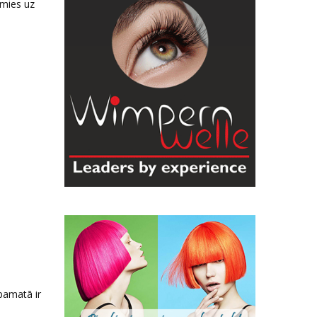
imies uz
pamatā ir