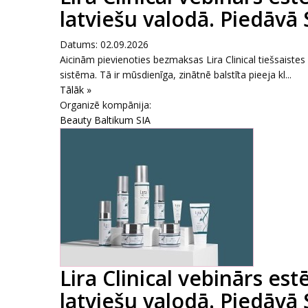
latviešu valodā. Piedāvā
Datums: 02.09.2026
Aicinām pievienoties bezmaksas Lira Clinical tiešsaiste
sistēma. Tā ir mūsdienīga, zinātnē balstīta pieeja kl...
Tālāk »
Organizē kompānija:
Beauty Baltikum SIA
Lira Clinical vebinārs es
latviešu valodā. Piedāvā