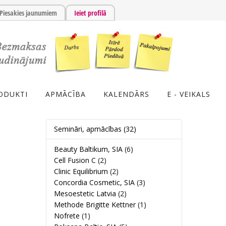
Piesakies jaunumiem
Ieiet profilā
ODUKTI
APMĀCĪBA
KALENDĀRS
E - VEIKALS
Semināri, apmācības
(32)
Beauty Baltikum, SIA
(6)
Cell Fusion C
(2)
Clinic Equilibrium
(2)
Concordia Cosmetic, SIA
(3)
Mesoestetic Latvia
(2)
Methode Brigitte Kettner
(1)
Nofrete
(1)