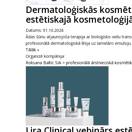
Dermatoloģiskās kosmēti
estētiskajā kosmetoloģijā
Datums: 01.10.2026
Ādas šūnu atjaunojoša terapija ar bioloģisko vielu tr
profesionālā dermatoloģiskā līnija uz lamelāro emulsiju..
Tālāk »
Organizē kompānija:
Roksana Baltic SIA > profesionālā ārstnieciskā kosmēti
Lira Clinical vebinārs es