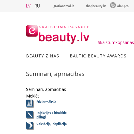
LV
RU
grozionamai.lt
shopbeauty.lv
alor.pro
Skaistumkopšanas 
BEAUTY ZIŅAS
BALTIC BEAUTY AWARDS
Semināri, apmācības
Semināri, apmācības
Meklēt
Friziermāksla
Injekcijas / ķīmiskie
pīlingi
Vaksācija, depilācija