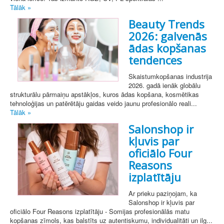
Tālāk »
Beauty Trends
2026: galvenās
ādas kopšanas
tendences
Skaistumkopšanas industrija
2026. gadā ienāk globālu
strukturālu pārmaiņu apstākļos, kuros ādas kopšana, kosmētikas
tehnoloģijas un patērētāju gaidas veido jaunu profesionālo reali...
Tālāk »
Salonshop ir
kļuvis par
oficiālo Four
Reasons
izplatītāju
Ar prieku paziņojam, ka
Salonshop ir kļuvis par
oficiālo Four Reasons izplatītāju - Somijas profesionālās matu
kopšanas zīmols, kas balstīts uz autentiskumu, individualitāti un ilg...