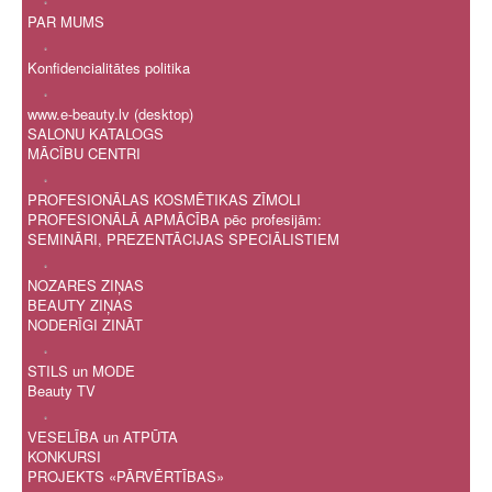
PAR MUMS
.
Konfidencialitātes politika
.
www.e-beauty.lv (desktop)
SALONU KATALOGS
MĀCĪBU CENTRI
.
PROFESIONĀLAS KOSMĒTIKAS ZĪMOLI
PROFESIONĀLĀ APMĀCĪBA pēc profesijām:
SEMINĀRI, PREZENTĀCIJAS SPECIĀLISTIEM
.
NOZARES ZIŅAS
BEAUTY ZIŅAS
NODERĪGI ZINĀT
.
STILS un MODE
Beauty TV
.
VESELĪBA un ATPŪTA
KONKURSI
PROJEKTS «PĀRVĒRTĪBAS»