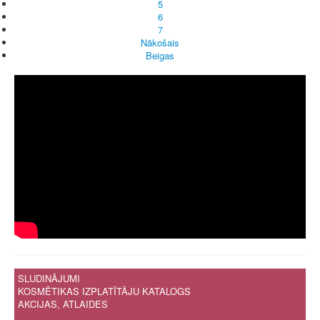
5
6
7
Nākošais
Beigas
SLUDINĀJUMI
KOSMĒTIKAS IZPLATĪTĀJU KATALOGS
AKCIJAS, ATLAIDES
.