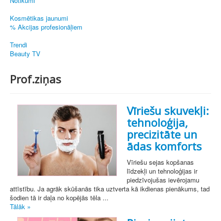
Notikumi
Kosmētikas jaunumi
% Akcijas profesionāļiem
Trendi
Beauty TV
Prof.ziņas
Vīriešu skuvekļi:
tehnoloģija,
precizitāte un
ādas komforts
Vīriešu sejas kopšanas
līdzekļi un tehnoloģijas ir
piedzīvojušas ievērojamu
attīstību. Ja agrāk skūšanās tika uztverta kā ikdienas pienākums, tad
šodien tā ir daļa no kopējās tēla ...
Tālāk »