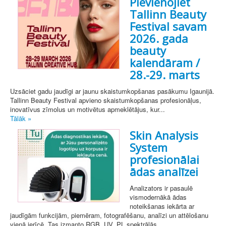
Pievienojiet
Tallinn Beauty
Festival savam
2026. gada
beauty
kalendāram /
28.-29. marts
Uzsāciet gadu jaudīgi ar jaunu skaistumkopšanas pasākumu Igaunijā.
Tallinn Beauty Festival apvieno skaistumkopšanas profesionāļus,
inovatīvus zīmolus un motivētus apmeklētājus, kur...
Tālāk »
Skin Analysis
System
profesionālai
ādas analīzei
Analizators ir pasaulē
vismodernākā ādas
noteikšanas iekārta ar
jaudīgām funkcijām, piemēram, fotografēšanu, analīzi un attēlošanu
vienā ierīcē. Tas izmanto RGB, UV, PL spektrālās ...