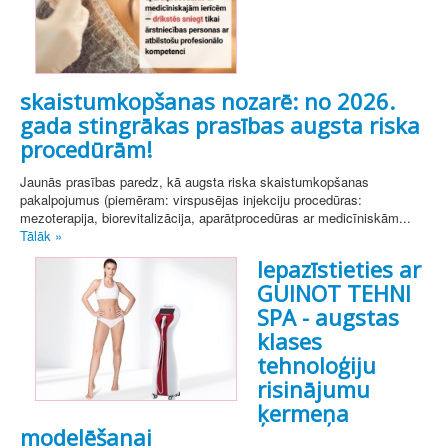
skaistumkopšanas nozarē: no 2026.
gada stingrākas prasības augsta riska
procedūrām!
Jaunās prasības paredz, kā augsta riska skaistumkopšanas
pakalpojumus (piemēram: virspusējas injekciju procedūras:
mezoterapija, biorevitalizācija, aparātprocedūras ar medicīniskām...
Tālāk »
Iepazīstieties ar
GUINOT TEHNI
SPA - augstas
klases
tehnoloģiju
risinājumu
ķermeņa
modelēšanai