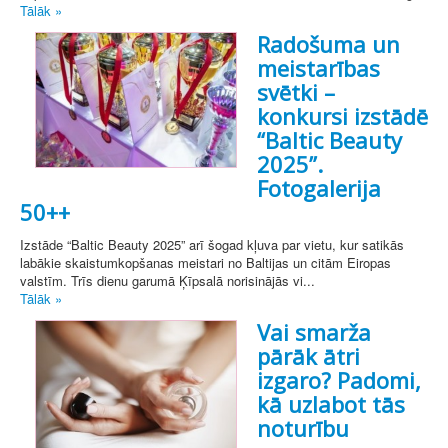
Tālāk »
Radošuma un
meistarības
svētki –
konkursi izstādē
“Baltic Beauty
2025”.
Fotogalerija
50++
Izstāde “Baltic Beauty 2025” arī šogad kļuva par vietu, kur satikās
labākie skaistumkopšanas meistari no Baltijas un citām Eiropas
valstīm. Trīs dienu garumā Ķīpsalā norisinājās vi...
Tālāk »
Vai smarža
pārāk ātri
izgaro? Padomi,
kā uzlabot tās
noturību