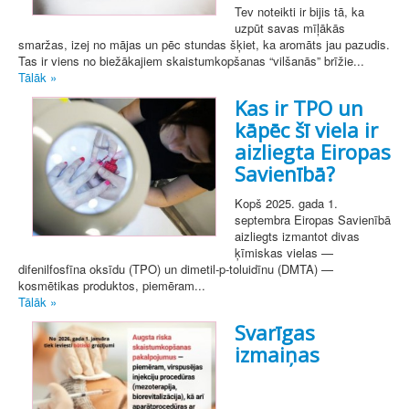
Tev noteikti ir bijis tā, ka
uzpūt savas mīļākās
smaržas, izej no mājas un pēc stundas šķiet, ka aromāts jau pazudis.
Tas ir viens no biežākajiem skaistumkopšanas “vilšanās” brīžie...
Tālāk »
Kas ir TPO un
kāpēc šī viela ir
aizliegta Eiropas
Savienībā?
Kopš 2025. gada 1.
septembra Eiropas Savienībā
aizliegts izmantot divas
ķīmiskas vielas —
difenilfosfīna oksīdu (TPO) un dimetil-p-toluidīnu (DMTA) —
kosmētikas produktos, piemēram...
Tālāk »
Svarīgas
izmaiņas