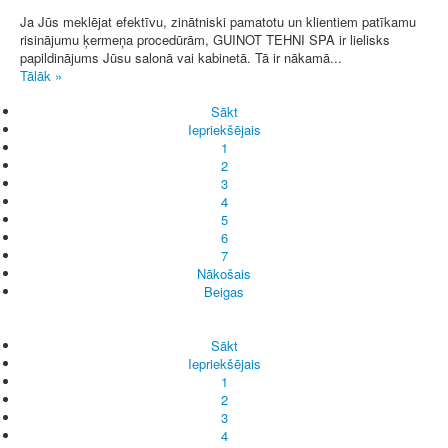
Ja Jūs meklējat efektīvu, zinātniski pamatotu un klientiem patīkamu
risinājumu ķermeņa procedūrām, GUINOT TEHNI SPA ir lielisks
papildinājums Jūsu salonā vai kabinetā. Tā ir nākamā...
Tālāk »
Sākt
Iepriekšējais
1
2
3
4
5
6
7
Nākošais
Beigas
Sākt
Iepriekšējais
1
2
3
4