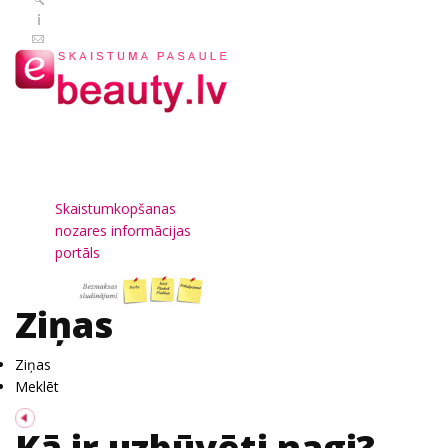
Skaistumkopšanas
nozares informācijas
portāls
Ziņas
Ziņas
Meklēt
Kā ir uzbūvēti nagi?