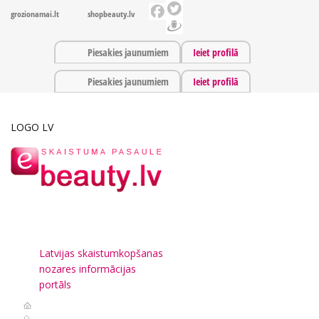
grozionamai.lt
shopbeauty.lv
Piesakies jaunumiem
Ieiet profilā
Piesakies jaunumiem
Ieiet profilā
LOGO LV
Latvijas skaistumkopšanas
nozares informācijas
portāls