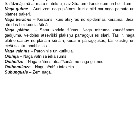
Salīdzinājumā ar matu matriksu, nav Stratum dranulosum un Lucidium.
Naga gultne
– Audi zem naga plātnes, kuri atbild par naga pamata un
plātnes saķeri.
Naga keratīns
– Keratīns, kurš atšķiras no epidermas keratīna. Bieži
atrodas bezkodola šūnās.
Naga plātne
- Satur kodola šūnas. Naga mitruma zaudēšanas
gadījumā, veidojas atsevišķi plākšņu pārragojušies slāņi. Tas ir, naga
plātne sastāv no plānām šūnām, kuras ir pārragojušās, tās elastīgi un
cieši saista tonofibrillas.
Naga valnītis
–
Paronihijs un kutikula.
Onihija
– Naga valnīša iekaisums.
Oniholīze
– Naga plātnes atdalīšanās no naga gultnes.
Onihomikoze
–
Nagu sēnīšu infekcija.
Subunguāls
– Zem naga.