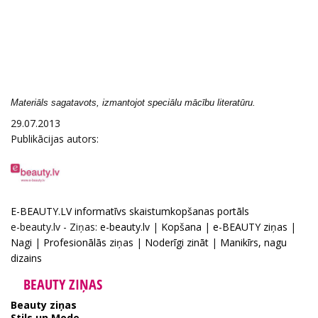
Materiāls sagatavots, izmantojot speciālu mācību literatūru.
29.07.2013
Publikācijas autors:
E-BEAUTY.LV informatīvs skaistumkopšanas portāls
e-beauty.lv - Ziņas:
e-beauty.lv
|
Kopšana
|
e-BEAUTY ziņas
|
Nagi
|
Profesionālās ziņas
|
Noderīgi zināt
|
Manikīrs, nagu
dizains
BEAUTY ZIŅAS
Beauty ziņas
Stils un Mode