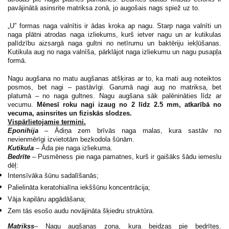
pavājinātā asinsrite matriksa zonā, jo augošais nags spiež uz to.
„U” formas naga valnītis ir ādas kroka ap nagu. Starp naga valnīti un
naga plātni atrodas naga izliekums, kurš ietver nagu un ar kutikulas
palīdzību aizsargā naga gultni no netīrumu un baktēriju iekļūšanas.
Kutikula aug no naga valnīša, pārklājot naga izliekumu un nagu pusapļa
formā.
Nagu augšana no matu augšanas atšķiras ar to, ka mati aug noteiktos
posmos, bet nagi – pastāvīgi. Garumā nagi aug no matriksa, bet
platumā – no naga gultnes. Nagu augšana sāk palēnināties līdz ar
vecumu.
Mēnesī roku nagi izaug no 2 līdz 2.5 mm, atkarībā no
vecuma, asinsrites un fiziskās slodzes.
Vispārlietojamie termini.
Eponihija
– Ādiņa zem brīvās naga malas, kura sastāv no
nevienmērīgi izvietotām bezkodola šūnām.
Kutikula
– Āda pie naga izliekuma.
Bedrīte
– Pusmēness pie naga pamatnes, kurš ir gaišāks šādu iemeslu
dēļ:
Intensīvāka šūnu sadalīšanās;
Palielināta keratohialīna iekššūnu koncentrācija;
Vāja kapilāru apgādāšana;
Zem tās esošo audu novājināta šķiedru struktūra.
Matrikss
– Nagu augšanas zona, kura beidzas pie bedrītes.