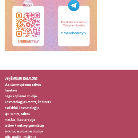
UZŅĒMUMU KATALOGS
skaistumkopšanas salons
frizētava
nagu kopšanas studija
kosmetoloģijas centrs, kabinets
estētiskā kosmetoloģija
spa centrs, salons
masāža, fizioterapija
tattoo / mikropigmentācija
solārijs, sauļošanās studija
stila studija, meikaps