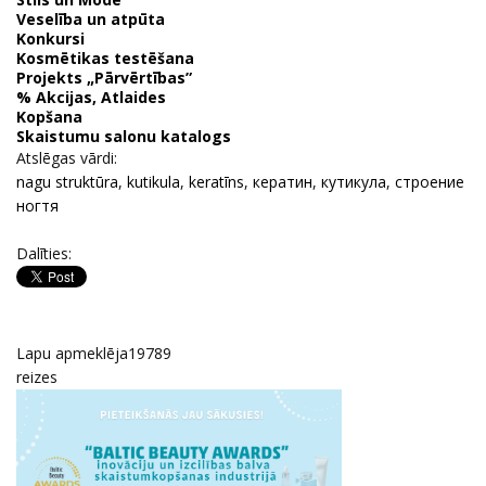
Veselība un atpūta
Konkursi
Kosmētikas testēšana
Projekts „Pārvērtības”
% Akcijas, Atlaides
Kopšana
Skaistumu salonu katalogs
Atslēgas vārdi:
nagu struktūra
,
kutikula
,
keratīns
,
кератин
,
кутикула
,
строение
ногтя
Dalīties:
Lapu apmeklēja
19789
reizes