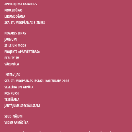
APRĪKOJUMA KATALOGS
PROCEDŪRAS
LIKUMDOŠANA
SKAISTUMKOPŠANAS BIZNESS
NOZARES ZIŅAS
JAUNUMI
STILS UN MODE
PROJEKTS «PĀRVĒRTĪBAS»
BEAUTY TV
VĀRDNĪCA
INTERVIJAS
SKAISTUMKOPŠANAS IZSTĀŽU KALENDĀRS 2016
VESELĪBA UN ATPŪTA
KONKURSI
TESTĒŠANA
JAUTĀJUMS SPECIĀLISTAM
SLUDINĀJUMI
VIDEO APMĀCĪBA