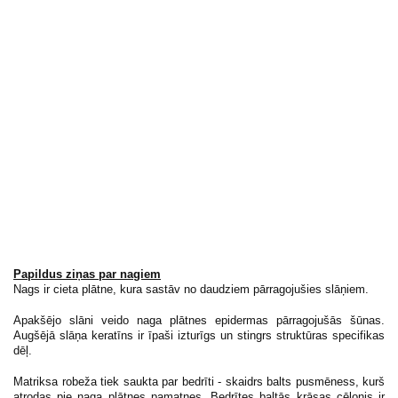
Papildus ziņas par nagiem
Nags ir cieta plātne, kura sastāv no daudziem pārragojušies slāņiem.
Apakšējo slāni veido naga plātnes epidermas pārragojušās šūnas.
Augšējā slāņa keratīns ir īpaši izturīgs un stingrs struktūras specifikas
dēļ.
Matriksa robeža tiek saukta par bedrīti - skaidrs balts pusmēness, kurš
atrodas pie naga plātnes pamatnes. Bedrītes baltās krāsas cēlonis ir