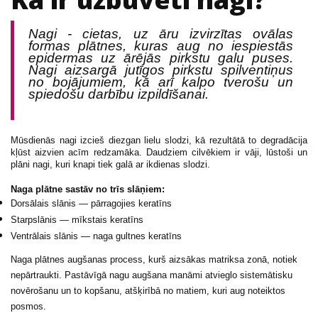
Nagi - cietas, uz āru izvirzītas ovālas
formas plātnes, kuras aug no iespiestās
epidermas uz ārējās pirkstu galu puses.
Nagi aizsargā jutīgos pirkstu spilventiņus
no bojājumiem, kā arī kalpo tverošu un
spiedošu darbību izpildīšanai.
Mūsdienās nagi izcieš diezgan lielu slodzi, kā rezultātā to degradācija
kļūst aizvien acīm redzamāka. Daudziem cilvēkiem ir vāji, lūstoši un
plāni nagi, kuri knapi tiek galā ar ikdienas slodzi.
Naga plātne sastāv no trīs slāņiem:
Dorsālais slānis — pārragojies keratīns
Starpslānis — mīkstais keratīns
Ventrālais slānis — naga gultnes keratīns
Naga plātnes augšanas process, kurš aizsākas matriksa zonā, notiek
nepārtraukti. Pastāvīgā nagu augšana manāmi atvieglo sistemātisku
novērošanu un to kopšanu, atšķirībā no matiem, kuri aug noteiktos
posmos.