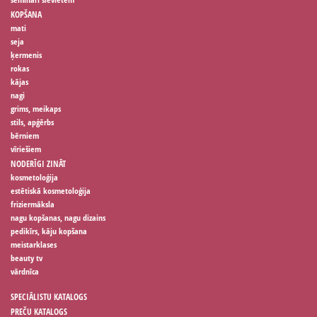
KOPŠANA
mati
seja
ķermenis
rokas
kājas
nagi
grims, meikaps
stils, apģērbs
bērniem
vīriešiem
NODERĪGI ZINĀT
kosmetoloģija
estētiskā kosmetoloģija
friziermāksla
nagu kopšanas, nagu dizains
pedikīrs, kāju kopšana
meistarklases
beauty tv
vārdnīca
SPECIĀLISTU KATALOGS
PREČU KATALOGS