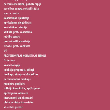
netradic.medicīna, psihoterapija
veselības centrs, rehabilitācija
sporta centrs
kosmētikas izplatītājs
aprīkojuma piegādātājs
kosmētikas ražotājs
veikals, prof. kosmētika
mācību centrs
profesionālā asociācija
izstāde, prof. konkurss
citi
PROFESIONĀLAS KOSMĒTIKAS ZĪMOLI
frizieriem
kosmetoloģija
injekciju preparāti, pīlingi
meikaps, skropstu ķīm.krāsas
permanentais meikaps
manikīrs, pedikīrs
solāriju kosmētika, aprīkojums
aprīkojums saloniem
instrumenti un aksesuāri
plaša patēriņa kosmētika
veselības preces