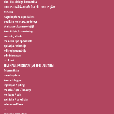
eko, bio, dabīga kosmētika
PROFESIONĀLĀ APMĀCĪBA PĒC PROFESIJĀM:
frizieris
nagu kopšanas speciālists
pedikīra meistars, podologs
skaist.spec.kosmetoloģijā
kosmētiķis, kosmetologs
vizāžists, stilists
masieris, spa speciālists
epilācija, vaksācija
mikropigmentācija
administrators
citi kursi
SEMINĀRI, PREZENTĀCIJAS SPECIĀLISTIEM
frizermāksla
nagu kopšana
kosmetoloģija
injekcijas / pīlingi
masāža / spa / beauty
meikaps / stils
epilācija / vaksācija
salonu vadīšana
citi
semināri sievietēm