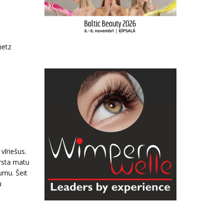
metz
vīriešus.
ērsta matu
umu. Šeit
u