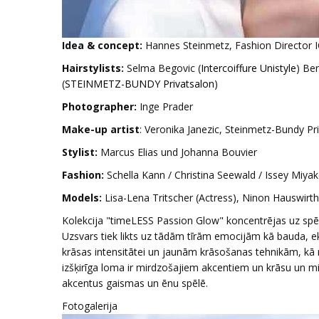
Idea & concept:
Hannes Steinmetz, Fashion Director I
Hairstylists:
Selma Begovic (
Intercoiffure Unistyle
) Be
(
STEINMETZ-BUNDY Privatsalon
)
Photographer:
Inge Prader
Make-up artist
: Veronika Janezic, Steinmetz-Bundy Pr
Stylist
:
Marcus Elias und Johanna Bouvier
Fashion:
Schella Kann / Christina Seewald / Issey Miyak
Models:
Lisa-Lena Tritscher (Actress), Ninon Hauswirth
Kolekcija "timeLESS Passion Glow" koncentrējas uz spē
Uzsvars tiek likts uz tādām tīrām emocijām kā bauda, ​​e
krāsas intensitātei un jaunām krāsošanas tehnikām, kā r
izšķirīga loma ir mirdzošajiem akcentiem un krāsu un mir
akcentus gaismas un ēnu spēlē.
Fotogalerija