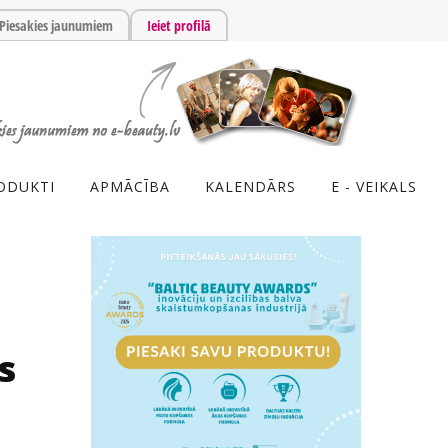
Piesakies jaunumiem
Ieiet profilā
ODUKTI
APMĀCĪBA
KALENDĀRS
E - VEIKALS
s