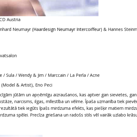
CD Austria
rnhard Neumayr (
Haardesign Neumayr Intercoiffeur
) & Hannes Stein
ivatsalon
e / Sula / Wendy & Jim / Marccain / La Perla / Acne
 (Model & Artist), Eno Peci
cīgām jūtām un apņēmīgu aizraušanos, kas aptver gan sievietes, gan 
kstāze, narcisms, ilgas, mīlestība un vēlme. Īpaša uzmanība tiek piev
ezultātā tiek iegūts īpašs mirdzuma efekts, kas piešķir matiem mirdz
dzuma spēlei. Precīza griešana un radošs stils vēl vairāk uzlabo krās