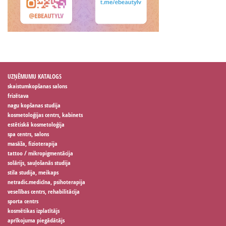
UZŅĒMUMU KATALOGS
skaistumkopšanas salons
frizētava
nagu kopšanas studija
kosmetoloģijas centrs, kabinets
estētiskā kosmetoloģija
spa centrs, salons
masāža, fizioterapija
tattoo / mikropigmentācija
solārijs, sauļošanās studija
stila studija, meikaps
netradic.medicīna, psihoterapija
veselības centrs, rehabilitācija
sporta centrs
kosmētikas izplatītājs
aprīkojuma piegādātājs