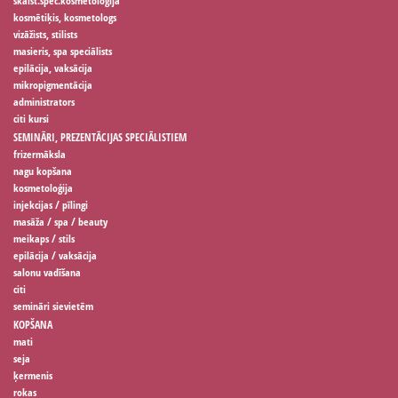
skaist.spec.kosmetoloģijā
kosmētiķis, kosmetologs
vizāžists, stilists
masieris, spa speciālists
epilācija, vaksācija
mikropigmentācija
administrators
citi kursi
SEMINĀRI, PREZENTĀCIJAS SPECIĀLISTIEM
frizermāksla
nagu kopšana
kosmetoloģija
injekcijas / pīlingi
masāža / spa / beauty
meikaps / stils
epilācija / vaksācija
salonu vadīšana
citi
semināri sievietēm
KOPŠANA
mati
seja
ķermenis
rokas