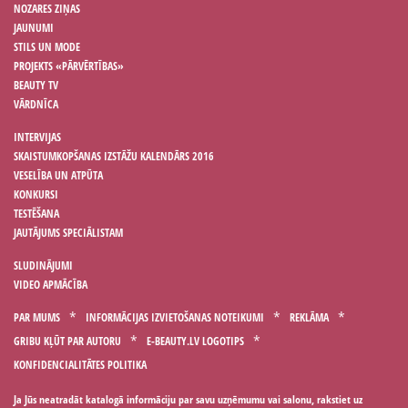
NOZARES ZIŅAS
JAUNUMI
STILS UN MODE
PROJEKTS «PĀRVĒRTĪBAS»
BEAUTY TV
VĀRDNĪCA
INTERVIJAS
SKAISTUMKOPŠANAS IZSTĀŽU KALENDĀRS 2016
VESELĪBA UN ATPŪTA
KONKURSI
TESTĒŠANA
JAUTĀJUMS SPECIĀLISTAM
SLUDINĀJUMI
VIDEO APMĀCĪBA
PAR MUMS
INFORMĀCIJAS IZVIETOŠANAS NOTEIKUMI
REKLĀMA
GRIBU KĻŪT PAR AUTORU
E-BEAUTY.LV LOGOTIPS
KONFIDENCIALITĀTES POLITIKA
Ja Jūs neatradāt katalogā informāciju par savu uzņēmumu vai salonu, rakstiet uz