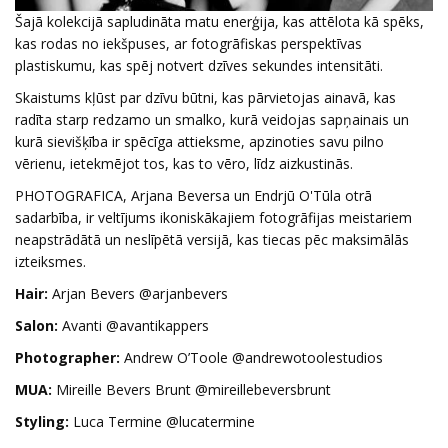
Šajā kolekcijā sapludināta matu enerģija, kas attēlota kā spēks,
kas rodas no iekšpuses, ar fotogrāfiskas perspektīvas
plastiskumu, kas spēj notvert dzīves sekundes intensitāti.
Skaistums kļūst par dzīvu būtni, kas pārvietojas ainavā, kas
radīta starp redzamo un smalko, kurā veidojas sapņainais un
kurā sievišķība ir spēcīga attieksme, apzinoties savu pilno
vērienu, ietekmējot tos, kas to vēro, līdz aizkustinās.
PHOTOGRAFICA, Arjana Beversa un Endrjū O'Tūla otrā
sadarbība, ir veltījums ikoniskākajiem fotogrāfijas meistariem
neapstrādātā un neslīpētā versijā, kas tiecas pēc maksimālās
izteiksmes.
Hair:
Arjan Bevers @arjanbevers
Salon:
Avanti @avantikappers
Photographer:
Andrew O’Toole @andrewotoolestudios
MUA:
Mireille Bevers Brunt @mireillebeversbrunt
Styling:
Luca Termine @lucatermine