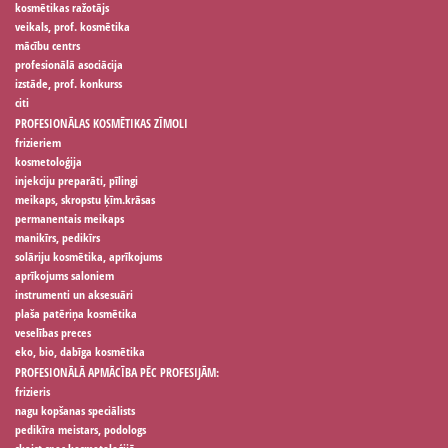
kosmētikas ražotājs
veikals, prof. kosmētika
mācību centrs
profesionālā asociācija
izstāde, prof. konkurss
citi
PROFESIONĀLAS KOSMĒTIKAS ZĪMOLI
frizieriem
kosmetoloģija
injekciju preparāti, pīlingi
meikaps, skropstu ķīm.krāsas
permanentais meikaps
manikīrs, pedikīrs
solāriju kosmētika, aprīkojums
aprīkojums saloniem
instrumenti un aksesuāri
plaša patēriņa kosmētika
veselības preces
eko, bio, dabīga kosmētika
PROFESIONĀLĀ APMĀCĪBA PĒC PROFESIJĀM:
frizieris
nagu kopšanas speciālists
pedikīra meistars, podologs