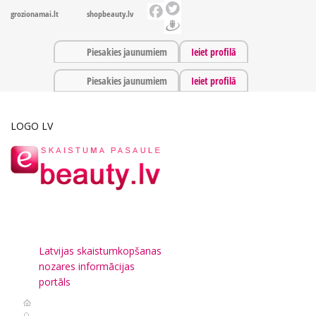
grozionamai.lt
shopbeauty.lv
Piesakies jaunumiem
Ieiet profilā
Piesakies jaunumiem
Ieiet profilā
LOGO LV
Latvijas skaistumkopšanas
nozares informācijas
portāls