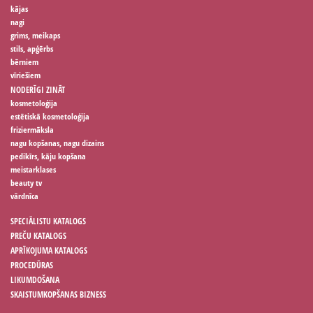
kājas
nagi
grims, meikaps
stils, apģērbs
bērniem
vīriešiem
NODERĪGI ZINĀT
kosmetoloģija
estētiskā kosmetoloģija
friziermāksla
nagu kopšanas, nagu dizains
pedikīrs, kāju kopšana
meistarklases
beauty tv
vārdnīca
SPECIĀLISTU KATALOGS
PREČU KATALOGS
APRĪKOJUMA KATALOGS
PROCEDŪRAS
LIKUMDOŠANA
SKAISTUMKOPŠANAS BIZNESS