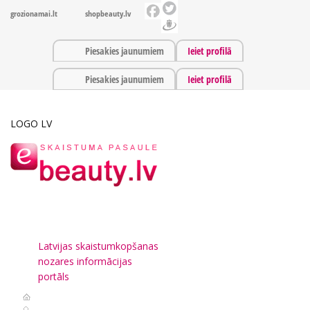
grozionamai.lt
shopbeauty.lv
Piesakies jaunumiem
Ieiet profilā
Piesakies jaunumiem
Ieiet profilā
LOGO LV
Latvijas skaistumkopšanas
nozares informācijas
portāls