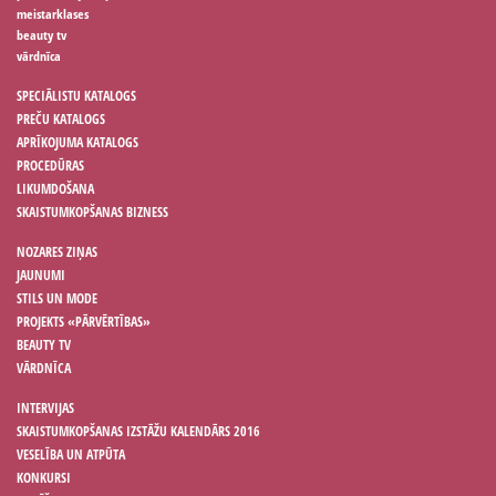
meistarklases
beauty tv
vārdnīca
SPECIĀLISTU KATALOGS
PREČU KATALOGS
APRĪKOJUMA KATALOGS
PROCEDŪRAS
LIKUMDOŠANA
SKAISTUMKOPŠANAS BIZNESS
NOZARES ZIŅAS
JAUNUMI
STILS UN MODE
PROJEKTS «PĀRVĒRTĪBAS»
BEAUTY TV
VĀRDNĪCA
INTERVIJAS
SKAISTUMKOPŠANAS IZSTĀŽU KALENDĀRS 2016
VESELĪBA UN ATPŪTA
KONKURSI