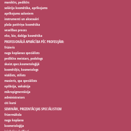
manikīrs, pedikīrs
solāriju kosmētika, aprīkojums
aprīkojums saloniem
instrumenti un aksesuāri
plaša patēriņa kosmētika
veselības preces
eko, bio, dabīga kosmētika
PROFESIONĀLĀ APMĀCĪBA PĒC PROFESIJĀM:
frizieris
nagu kopšanas speciālists
pedikīra meistars, podologs
skaist.spec.kosmetoloģijā
kosmētiķis, kosmetologs
vizāžists, stilists
masieris, spa speciālists
epilācija, vaksācija
mikropigmentācija
administrators
citi kursi
SEMINĀRI, PREZENTĀCIJAS SPECIĀLISTIEM
frizermāksla
nagu kopšana
kosmetoloģija