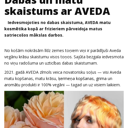
skaistums ar AVEDA
Iedvesmojoties no dabas skaistuma, AVEDA
matu
kosmētika
kopā ar frizieriem pārveidoja matus
satriecošos mākslas darbos.
No košām nokrāsām līdz zemes toņiem viņi ir parādījuši Aveda
vegānu
krāsu
skaistumu visos toņos. Sajūta bezgala iedvesmota
no viņu radošuma un uzticības dabas skaistumam.
2021. gadā AVEDA zīmols veica novatorisku soļus — visi Aveda
matu kopšanas, matu krāsu,
ķermeņa kopšanas
,
grima
un
aromātu
produkti ir 100% vegāni — tagad un uz visiem laikiem.