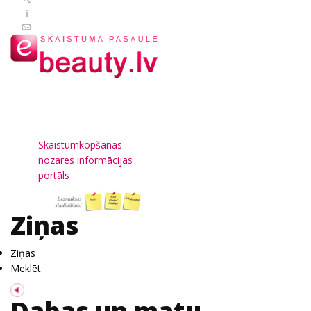
Skaistumkopšanas
nozares informācijas
portāls
Ziņas
Ziņas
Meklēt
Dabas un matu