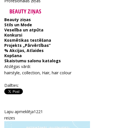
Profesionālās ziņas
BEAUTY ZIŅAS
Beauty ziņas
Stils un Mode
Veselība un atpūta
Konkursi
Kosmētikas testēšana
Projekts „Pārvērtības”
% Akcijas, Atlaides
Kopšana
Skaistumu salonu katalogs
Atslēgas vārdi:
hairstyle
,
collection
,
Hair
,
hair colour
Dalīties:
Lapu apmeklēja
1221
reizes