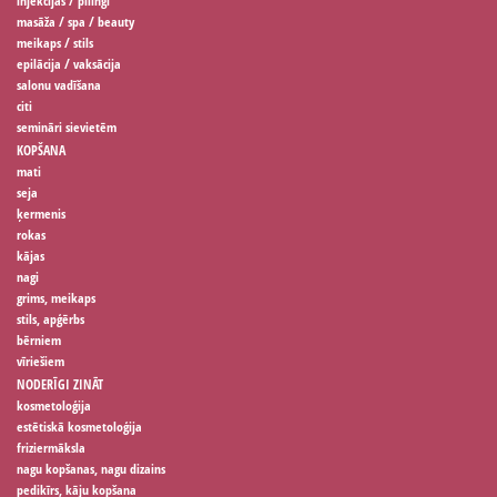
injekcijas / pīlingi
masāža / spa / beauty
meikaps / stils
epilācija / vaksācija
salonu vadīšana
citi
semināri sievietēm
KOPŠANA
mati
seja
ķermenis
rokas
kājas
nagi
grims, meikaps
stils, apģērbs
bērniem
vīriešiem
NODERĪGI ZINĀT
kosmetoloģija
estētiskā kosmetoloģija
friziermāksla
nagu kopšanas, nagu dizains
pedikīrs, kāju kopšana