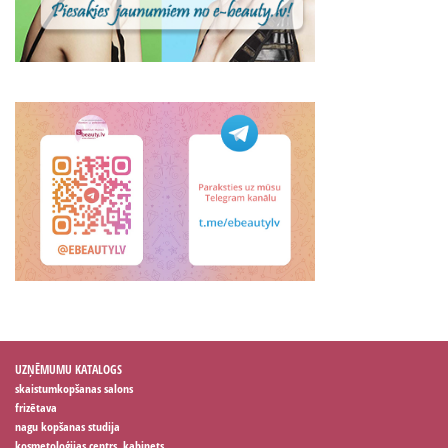
UZŅĒMUMU KATALOGS
skaistumkopšanas salons
frizētava
nagu kopšanas studija
kosmetoloģijas centrs, kabinets