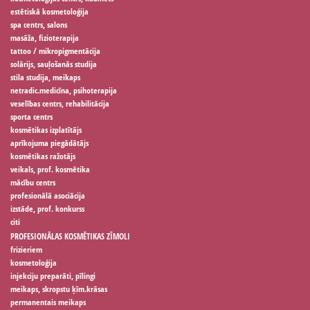
estētiskā kosmetoloģija
spa centrs, salons
masāža, fizioterapija
tattoo / mikropigmentācija
solārijs, sauļošanās studija
stila studija, meikaps
netradic.medicīna, psihoterapija
veselības centrs, rehabilitācija
sporta centrs
kosmētikas izplatītājs
aprīkojuma piegādātājs
kosmētikas ražotājs
veikals, prof. kosmētika
mācību centrs
profesionālā asociācija
izstāde, prof. konkurss
citi
PROFESIONĀLAS KOSMĒTIKAS ZĪMOLI
frizieriem
kosmetoloģija
injekciju preparāti, pīlingi
meikaps, skropstu ķīm.krāsas
permanentais meikaps