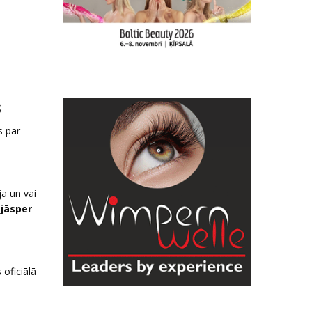
s
s par
ja un vai
 jāsper
 oficiālā