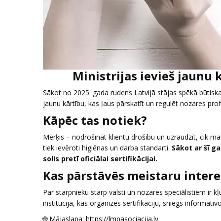
Ministrijas ievieš jaunu 
Sākot no 2025. gada rudens Latvijā stājas spēkā būtiskas
jaunu kārtību, kas ļaus pārskatīt un regulēt nozares prof
Kāpēc tas notiek?
Mērķis – nodrošināt klientu drošību un uzraudzīt, cik mani
tiek ievēroti higiēnas un darba standarti.
Sākot ar šī g
solis pretī oficiālai sertifikācijai.
Kas pārstāvēs meistaru intere
Par starpnieku starp valsti un nozares speciālistiem ir k
institūcija, kas organizēs sertifikāciju, sniegs informatī
🌐 Mājaslapa:
https://lmpasociacija.lv