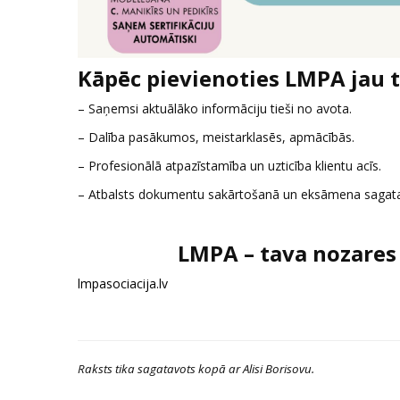
Kāpēc pievienoties LMPA jau 
– Saņemsi aktuālāko informāciju tieši no avota.
– Dalība pasākumos, meistarklasēs, apmācībās.
– Profesionālā atpazīstamība un uzticība klientu acīs.
– Atbalsts dokumentu sakārtošanā un eksāmena sagat
LMPA – tava nozares 
lmpasociacija.lv
Raksts tika sagatavots kopā ar Alisi Borisovu.