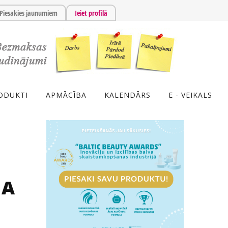
Piesakies jaunumiem
Ieiet profilā
ODUKTI
APMĀCĪBA
KALENDĀRS
E - VEIKALS
NA