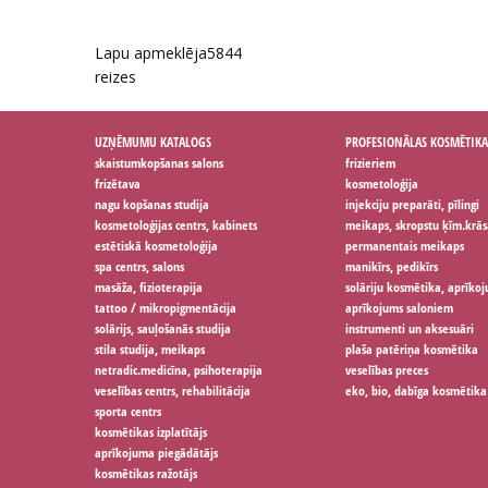
Lapu apmeklēja
5844
reizes
UZŅĒMUMU KATALOGS
PROFESIONĀLAS KOSMĒTIKA
skaistumkopšanas salons
frizieriem
frizētava
kosmetoloģija
nagu kopšanas studija
injekciju preparāti, pīlingi
kosmetoloģijas centrs, kabinets
meikaps, skropstu ķīm.krās
estētiskā kosmetoloģija
permanentais meikaps
spa centrs, salons
manikīrs, pedikīrs
masāža, fizioterapija
solāriju kosmētika, aprīko
tattoo / mikropigmentācija
aprīkojums saloniem
solārijs, sauļošanās studija
instrumenti un aksesuāri
stila studija, meikaps
plaša patēriņa kosmētika
netradic.medicīna, psihoterapija
veselības preces
veselības centrs, rehabilitācija
eko, bio, dabīga kosmētika
sporta centrs
kosmētikas izplatītājs
aprīkojuma piegādātājs
kosmētikas ražotājs