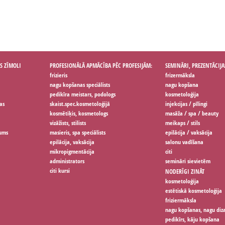
S ZĪMOLI
PROFESIONĀLĀ APMĀCĪBA PĒC PROFESIJĀM:
SEMINĀRI, PREZENTĀCIJA
frizieris
frizermāksla
nagu kopšanas speciālists
nagu kopšana
pedikīra meistars, podologs
kosmetoloģija
as
skaist.spec.kosmetoloģijā
injekcijas / pīlingi
kosmētiķis, kosmetologs
masāža / spa / beauty
vizāžists, stilists
meikaps / stils
jums
masieris, spa speciālists
epilācija / vaksācija
epilācija, vaksācija
salonu vadīšana
mikropigmentācija
citi
administrators
semināri sievietēm
citi kursi
NODERĪGI ZINĀT
kosmetoloģija
estētiskā kosmetoloģija
friziermāksla
nagu kopšanas, nagu diz
pedikīrs, kāju kopšana