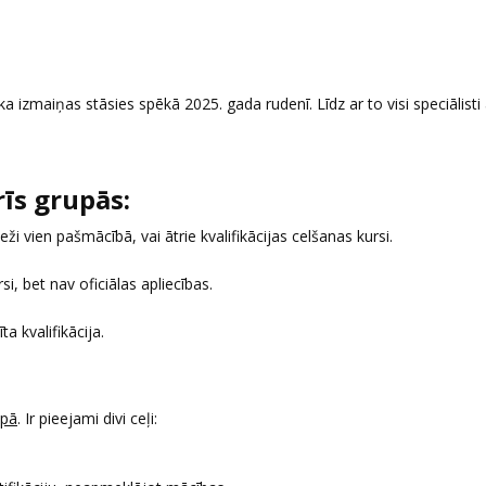
 ka izmaiņas stāsies spēkā 2025. gada rudenī. Līdz ar to visi speciālisti 
rīs grupās:
ži vien pašmācībā, vai ātrie kvalifikācijas celšanas kursi.
si, bet nav oficiālas apliecības.
īta kvalifikācija.
upā
. Ir pieejami divi ceļi: