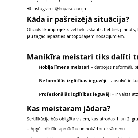
📲 Instagram: @lmpasociacija
Kāda ir pašreizējā situācija?
Oficiāls likumprojekts vēl tiek izskatīts, bet tiek plānots,
jau tagad iepazīties ar topošajiem nosacījumiem.
Manikīra meistari tiks dalīti t
Hobija līmeņa meistari
– darbojas neformāli, bie
Neformālās izglītības ieguvēji
– absolvētie kur
Profesionālās izglītības ieguvēji
– ir valsts atz
Kas meistaram jādara?
Sertifikācija būs
obligāta visiem, kas atrodas 1. un 2. gr
– Apgūt oficiālu apmācību un nokārtot eksāmenu