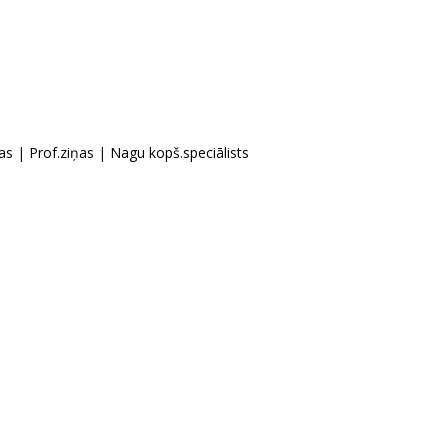
as
|
Prof.ziņas
|
Nagu kopš.speciālists