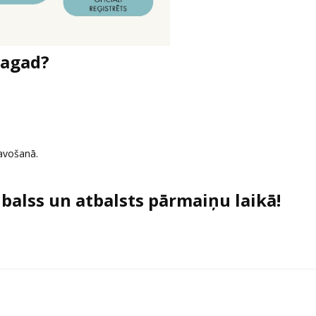
tagad?
avošanā.
balss un atbalsts pārmaiņu laikā!