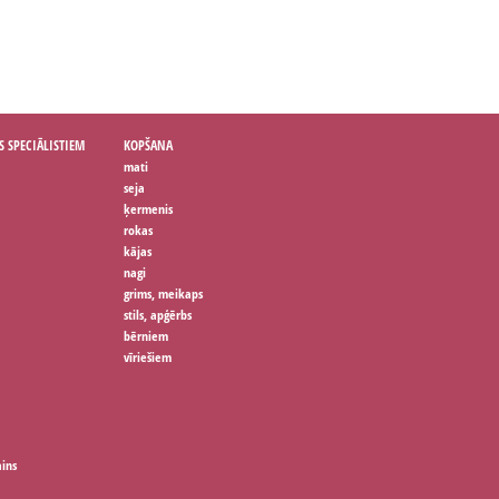
S SPECIĀLISTIEM
KOPŠANA
mati
seja
ķermenis
rokas
kājas
nagi
grims, meikaps
stils, apģērbs
bērniem
vīriešiem
ains