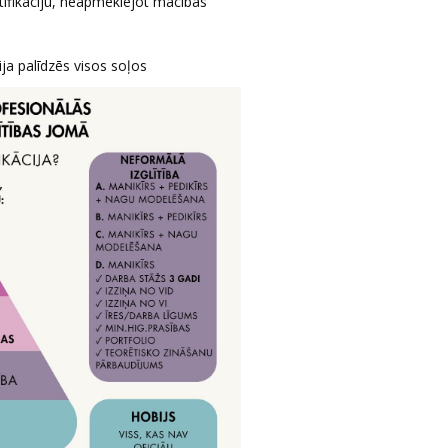
rtifikāciju, neapmeklējot mācības
ija palīdzēs visos soļos