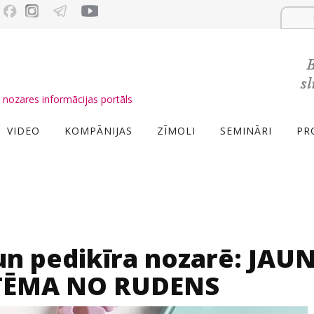
nozares informācijas portāls
VIDEO
KOMPĀNIJAS
ZĪMOLI
SEMINĀRI
PR
un pedikīra nozarē: JAU
STĒMA NO RUDENS