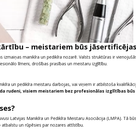
kārtību – meistariem būs jāsertificēja
 izmaiņas manikīra un pedikīra nozarē. Valsts struktūras ir vienojušā
esionālo līmeni, drošības prasības un meistaru izglītību.
kīra un pedikīra meistaru darbojas, vai viņiem ir atbilstoša kvalifikāci
ada rudeni, visiem meistariem bez profesionālas izglītības būs
ses?
ļuvusi Latvijas Manikīra un Pedikīra Meistaru Asociācija (LMPA). Tā būs
vo atbalstu un rūpēsies par nozares attīstību.