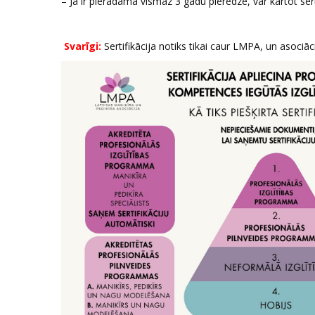
– Ja ir pierādāma vismaz 3 gadu pieredze, var kārtot se
Svarīgi:
Sertifikācija notiks tikai caur LMPA, un asociāc