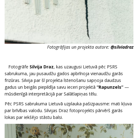
Fotogrāfijas un projekta autore:
@silviadraz
Fotogrāfe
Silvija Draz
, kas uzaugusi Lietuvā pēc PSRS
sabrukuma, jau pusaudžu gados apbrīnoja vienaudžu garās
frizūras. Silvija par šī projekta īstenošanu sapņoja daudzus
gadus un beigās piepildīja savu ieceri projektā
“Rapunzels”
—
mūsdienīgā interpretācijā par Salātlapiņas tēlu.
Pēc PSRS sabrukuma Lietuvā uzplauka pašizpausme: mati kļuva
par brīvības valodu. Silvijas Draz fotoprojekts pārvērš garās
lokas par iekšējo stāstu balsi.