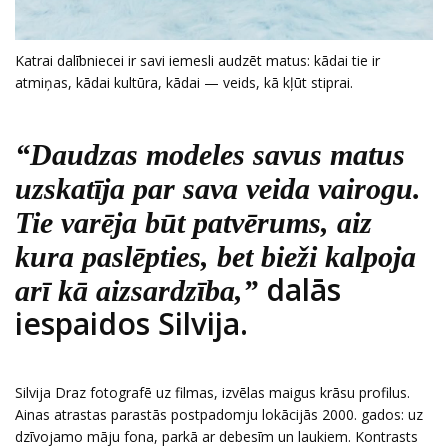
Katrai dalībniecei ir savi iemesli audzēt matus: kādai tie ir
atmiņas, kādai kultūra, kādai — veids, kā kļūt stiprai.
“Daudzas modeles savus matus
uzskatīja par sava veida vairogu.
Tie varēja būt patvērums, aiz
kura paslēpties, bet bieži kalpoja
dalās
arī kā aizsardzība,”
iespaidos Silvija.
Silvija Draz fotografē uz filmas, izvēlas maigus krāsu profilus.
Ainas atrastas parastās postpadomju lokācijās 2000. gados: uz
dzīvojamo māju fona, parkā ar debesīm un laukiem. Kontrasts