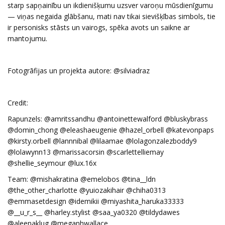
starp sapņainību un ikdienišķumu uzsver varoņu mūsdienīgumu
— viņas negaida glābšanu, mati nav tikai sievišķības simbols, tie
ir personisks stāsts un vairogs, spēka avots un saikne ar
mantojumu.
Fotogrāfijas un projekta autore: @silviadraz
Credit:
Rapunzels: @amritssandhu @antoinettewalford @bluskybrass
@domin_chong @eleashaeugenie @hazel_orbell @katevonpaps
@kirsty.orbell @lannnibal @lilaamae @lolagonzalezboddy9
@lolawynn13 @marissacorsin @scarlettelliemay
@shellie_seymour @lux.16x
Team: @mishakratina @emelobos @tina__ldn
@the_other_charlotte @yuiozakihair @chiha0313
@emmasetdesign @idemikii @miyashita_haruka33333
@__u_r_s__ @harley.stylist @saa_ya0320 @tildydawes
@aleenaklug @meganhwallace