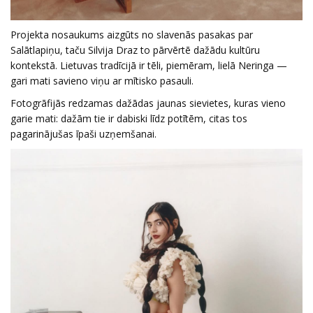
Projekta nosaukums aizgūts no slavenās pasakas par
Salātlapiņu, taču Silvija Draz to pārvērtē dažādu kultūru
kontekstā. Lietuvas tradīcijā ir tēli, piemēram, lielā Neringa —
gari mati savieno viņu ar mītisko pasauli.
Fotogrāfijās redzamas dažādas jaunas sievietes, kuras vieno
garie mati: dažām tie ir dabiski līdz potītēm, citas tos
pagarinājušas īpaši uzņemšanai.