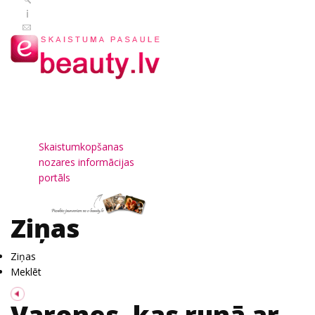
Skaistumkopšanas
nozares informācijas
portāls
Ziņas
Ziņas
Meklēt
Varones, kas runā ar