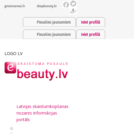
grozionamai.lt
shopbeauty.lv
Piesakies jaunumiem
Ieiet profilā
Piesakies jaunumiem
Ieiet profilā
LOGO LV
Latvijas skaistumkopšanas
nozares informācijas
portāls