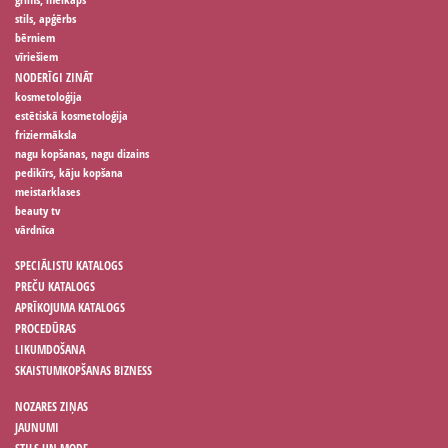
stils, apģērbs
bērniem
vīriešiem
NODERĪGI ZINĀT
kosmetoloģija
estētiskā kosmetoloģija
friziermāksla
nagu kopšanas, nagu dizains
pedikīrs, kāju kopšana
meistarklases
beauty tv
vārdnīca
SPECIĀLISTU KATALOGS
PREČU KATALOGS
APRĪKOJUMA KATALOGS
PROCEDŪRAS
LIKUMDOŠANA
SKAISTUMKOPŠANAS BIZNESS
NOZARES ZIŅAS
JAUNUMI