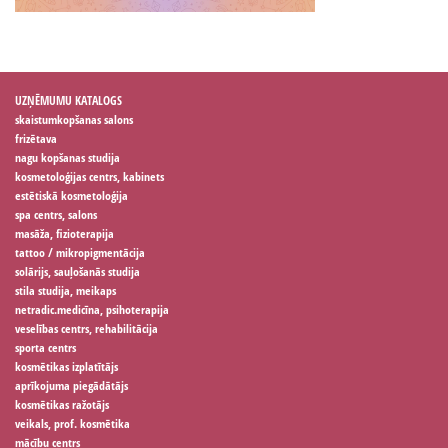
UZŅĒMUMU KATALOGS
skaistumkopšanas salons
frizētava
nagu kopšanas studija
kosmetoloģijas centrs, kabinets
estētiskā kosmetoloģija
spa centrs, salons
masāža, fizioterapija
tattoo / mikropigmentācija
solārijs, sauļošanās studija
stila studija, meikaps
netradic.medicīna, psihoterapija
veselības centrs, rehabilitācija
sporta centrs
kosmētikas izplatītājs
aprīkojuma piegādātājs
kosmētikas ražotājs
veikals, prof. kosmētika
mācību centrs