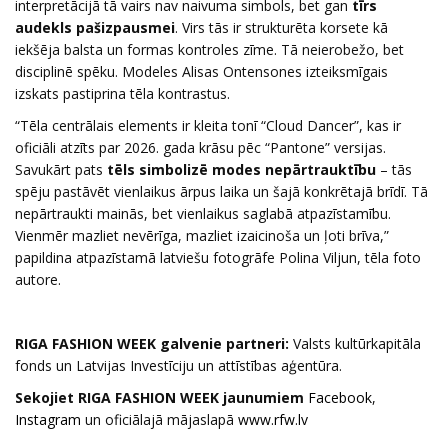
interpretācijā tā vairs nav naivuma simbols, bet gan
tīrs
audekls pašizpausmei
. Virs tās ir strukturēta korsete kā
iekšēja balsta un formas kontroles zīme. Tā neierobežo, bet
disciplinē spēku. Modeles Alisas Ontensones izteiksmīgais
izskats pastiprina tēla kontrastus.
“Tēla centrālais elements ir kleita tonī “Cloud Dancer”, kas ir
oficiāli atzīts par 2026. gada krāsu pēc “Pantone” versijas.
Savukārt pats
tēls simbolizē modes nepārtrauktību
– tās
spēju pastāvēt vienlaikus ārpus laika un šajā konkrētajā brīdī. Tā
nepārtraukti mainās, bet vienlaikus saglabā atpazīstamību.
Vienmēr mazliet nevērīga, mazliet izaicinoša un ļoti brīva,”
papildina atpazīstamā latviešu fotogrāfe Polina Viljun, tēla foto
autore.
RIGA FASHION WEEK galvenie partneri:
Valsts kultūrkapitāla
fonds un Latvijas Investīciju un attīstības aģentūra.
Sekojiet RIGA FASHION WEEK jaunumiem
Facebook
,
Instagram
un oficiālajā mājaslapā
www.rfw.lv