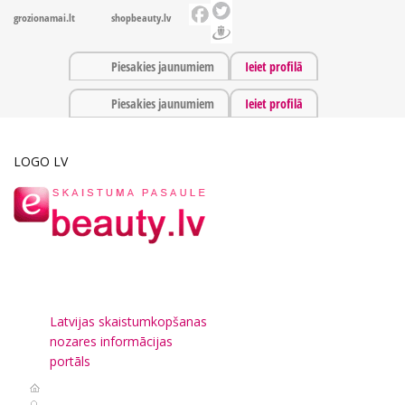
grozionamai.lt
shopbeauty.lv
Piesakies jaunumiem
Ieiet profilā
Piesakies jaunumiem
Ieiet profilā
LOGO LV
Latvijas skaistumkopšanas
nozares informācijas
portāls