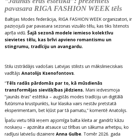
“Jaunās ēras estētika”: prezentēts
pavasara RIGA FASHION WEEK tēls
Baltijas Modes federācija, RIGA FASHION WEEK organizatori, ir
paziņojuši par pavasara sezonas vizuālo tēlu, kas tiks īstenots
aprīļa vidū.
Šajā sezonā modele iemieso kolektīvu
sievietes tēlu, kas brīvi apvieno romantismu un
stingrumu, tradīciju un avangardu.
Stilu izstrādājis vadošais Latvijas stilists un mākslinieciskais
vadītājs
Anatolijs Ksenofontovs
.
“
Tēls radās pārdomās par to, kā mūsdienās
transformējas sievišķības jēdziens.
Mani iedvesmoja
“jaunās ēras” estētika – augstās modes tradīciju un digitālā
futūrisma krustpunkts, kur klasika vairs nestāv pretstatā
eksperimentam, bet kļūst par tā pamatu,” komentē Anatolijs.
Īpašu vietu tēlā ieņem apjomīga balta kleita ar gandrīz kāzu
noskaņu – apzināta atsauce uz tīrības un sākuma arhetipu, ko
radījusi latviešu dizainere
Anna Gulbe
. Tomēr 2026. gada