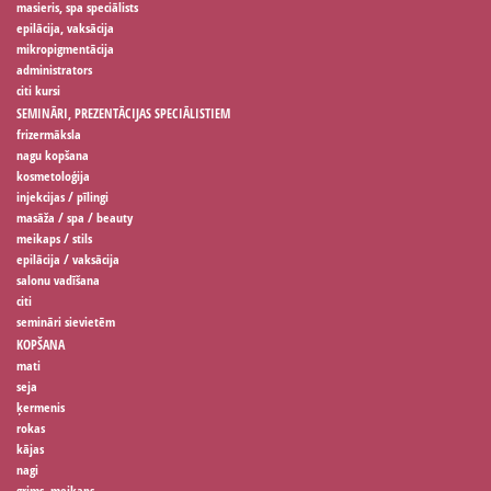
masieris, spa speciālists
epilācija, vaksācija
mikropigmentācija
administrators
citi kursi
SEMINĀRI, PREZENTĀCIJAS SPECIĀLISTIEM
frizermāksla
nagu kopšana
kosmetoloģija
injekcijas / pīlingi
masāža / spa / beauty
meikaps / stils
epilācija / vaksācija
salonu vadīšana
citi
semināri sievietēm
KOPŠANA
mati
seja
ķermenis
rokas
kājas
nagi
grims, meikaps