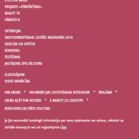
STILS UN MODE
PROJEKTS «PĀRVĒRTĪBAS»
BEAUTY TV
VĀRDNĪCA
INTERVIJAS
SKAISTUMKOPŠANAS IZSTĀŽU KALENDĀRS 2016
VESELĪBA UN ATPŪTA
KONKURSI
TESTĒŠANA
JAUTĀJUMS SPECIĀLISTAM
SLUDINĀJUMI
VIDEO APMĀCĪBA
PAR MUMS
INFORMĀCIJAS IZVIETOŠANAS NOTEIKUMI
REKLĀMA
GRIBU KĻŪT PAR AUTORU
E-BEAUTY.LV LOGOTIPS
KONFIDENCIALITĀTES POLITIKA
Ja Jūs neatradāt katalogā informāciju par savu uzņēmumu vai salonu, rakstiet uz
vai arī reģistrējaties
šiet