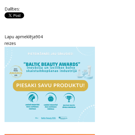
Dalīties:
Lapu apmeklēja
904
reizes