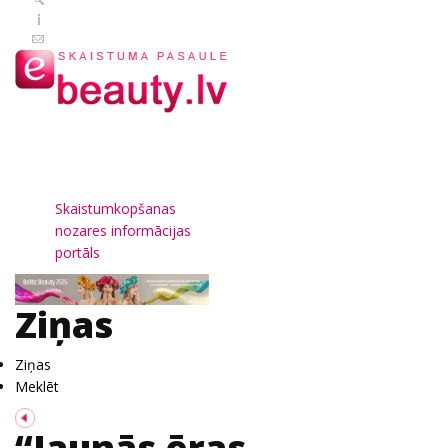
Skaistumkopšanas
nozares informācijas
portāls
Ziņas
Ziņas
Meklēt
“Jaunās ēras