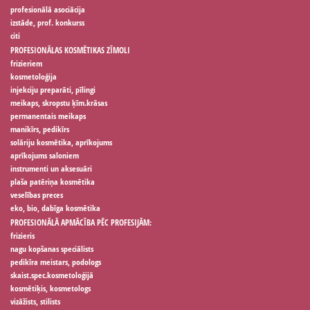
profesionālā asociācija
izstāde, prof. konkurss
citi
PROFESIONĀLAS KOSMĒTIKAS ZĪMOLI
frizieriem
kosmetoloģija
injekciju preparāti, pīlingi
meikaps, skropstu ķīm.krāsas
permanentais meikaps
manikīrs, pedikīrs
solāriju kosmētika, aprīkojums
aprīkojums saloniem
instrumenti un aksesuāri
plaša patēriņa kosmētika
veselības preces
eko, bio, dabīga kosmētika
PROFESIONĀLĀ APMĀCĪBA PĒC PROFESIJĀM:
frizieris
nagu kopšanas speciālists
pedikīra meistars, podologs
skaist.spec.kosmetoloģijā
kosmētiķis, kosmetologs
vizāžists, stilists