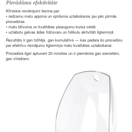
Pierādāma efektivitāte
Klīniskie novērojumi liecina par:
• redzamu matu apjoma un spīduma uzlabošanos jau pēc pirmās
procedūras
• matu blīvuma un kvalitātes pieaugumu kursa veidā
• uzlabotu galvas ādas līdzsvaru un folikulu aktivitāti ilgtermiņā
Rezultāts ir gan tūlītējs, gan kumulatīvs — kas padara šo procedūru
par efektīvu risinājumu ilgtermiņa matu kvalitātes uzlabošanai.
Procedūra ilgst aptuveni 20 minūtes un ir piemērota gan sievietēm,
gan vīriešiem.