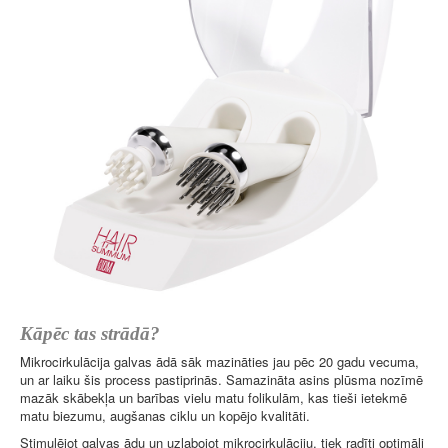
Kāpēc tas strādā?
Mikrocirkulācija galvas ādā sāk mazināties jau pēc 20 gadu vecuma,
un ar laiku šis process pastiprinās. Samazināta asins plūsma nozīmē
mazāk skābekļa un barības vielu matu folikulām, kas tieši ietekmē
matu biezumu, augšanas ciklu un kopējo kvalitāti.
Stimulējot galvas ādu un uzlabojot mikrocirkulāciju, tiek radīti optimāli