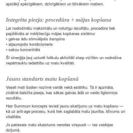
apstākļi spēcīgākiem, dzīvīgākiem un blīvākiem matiem.
Integrēta pieeja: procedūra + mājas kopšana
Lai nodrošinātu maksimālu un noturīgu rezultātu, procedūra tiek
papildināta ar mērķtiecīgu mājas kopšanas sistēmu:
• galvas ādu stimulējošs šampūns
• atjaunojošs kondicionieris
• sakņu koncentrāts
Šī sinerģija ļauj uzturēt folikulu aktivitāti starp vizītēm un nodrošina
nepārtrauktu iedarbību uz matu kvalitāti.
Jauns standarts matu kopšanā
Veseli mati šodien nozīmē vairāk nekā estētiku. Tā ir apzināta,
zinātnē balstīta pieeja, kas sākas galvas ādā un veido ilgtermiņa
rezultātu.
Hair Summum koncepts ievieš jaunu skatījumu uz matu kopšanu —
kā uz anti-age procesu, kurā tiek saglabāta matu jaunība, blīvums un
vitalitāte.
Jo patiesais matu skaistums nerodas virspusē — tas veidojas
dziļumā.