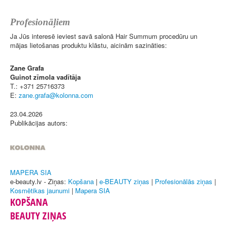
Profesionāļiem
Ja Jūs interesē ieviest savā salonā Hair Summum procedūru un
mājas lietošanas produktu klāstu, aicinām sazināties:
Zane Grafa
Guinot zīmola vadītāja
T.: +371 25716373
E:
23.04.2026
Publikācijas autors:
MAPERA SIA
e-beauty.lv - Ziņas:
Kopšana
|
e-BEAUTY ziņas
|
Profesionālās ziņas
|
Kosmētikas jaunumi
|
Mapera SIA
KOPŠANA
BEAUTY ZIŅAS