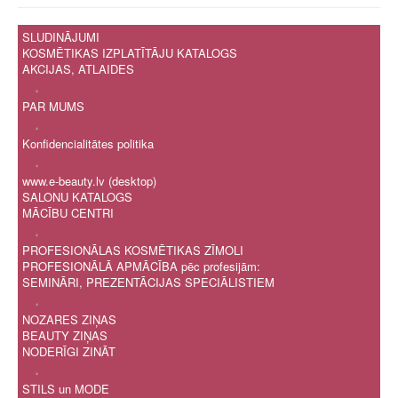
SLUDINĀJUMI
KOSMĒTIKAS IZPLATĪTĀJU KATALOGS
AKCIJAS, ATLAIDES
.
PAR MUMS
.
Konfidencialitātes politika
.
www.e-beauty.lv (desktop)
SALONU KATALOGS
MĀCĪBU CENTRI
.
PROFESIONĀLAS KOSMĒTIKAS ZĪMOLI
PROFESIONĀLĀ APMĀCĪBA pēc profesijām:
SEMINĀRI, PREZENTĀCIJAS SPECIĀLISTIEM
.
NOZARES ZIŅAS
BEAUTY ZIŅAS
NODERĪGI ZINĀT
.
STILS un MODE