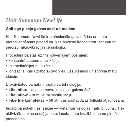
Hair Summum NewLife
Anti-age pieeja galvas ādai un matiem
Hair Summum NewLife ir profesionāla galvas ādas un matu
pretnovecošanās procedūra, kas apvieno koncentrētu serumu ar
precīzu mikrovibrācijas tehnoloģiju.
Procedūra balstās uz trīs galvenajiem posmiem:
• koncentrēta seruma aplikācija
• mikrovibrācijas stimulācija
• ionizācija, kas uzlabo aktīvo vielu uzsūkšanos un stiprina matu
šķiedru
Efektivitātes pamatā ir trīskārša tehnoloģija:
•
Life Influx
– atjauno nervu impulsus galvas ādā
•
Life Inflow
– stimulē mikrocirkulāciju
•
Fiberlife komplekss
– 56 aktīvās sastāvdaļas folikulu atjaunošanai
Iedarbība notiek tieši saknē — vietā, kur veidojas matu blīvums. Tiek
aktivizēta sakņu enerģija un uzlabota matu kvalitāte jau no pirmās
procedūras.