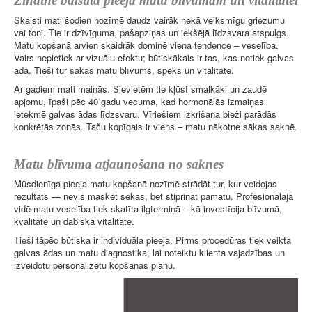
Zinātnē balstīta pieeja matu blīvumam un vitalitātei
Skaisti mati šodien nozīmē daudz vairāk nekā veiksmīgu griezumu
vai toni. Tie ir dzīvīguma, pašapziņas un iekšējā līdzsvara atspulgs.
Matu kopšanā arvien skaidrāk dominē viena tendence – veselība.
Vairs nepietiek ar vizuālu efektu; būtiskākais ir tas, kas notiek galvas
ādā. Tieši tur sākas matu blīvums, spēks un vitalitāte.
Ar gadiem mati mainās. Sievietēm tie kļūst smalkāki un zaudē
apjomu, īpaši pēc 40 gadu vecuma, kad hormonālās izmaiņas
ietekmē galvas ādas līdzsvaru. Vīriešiem izkrišana bieži parādās
konkrētās zonās. Taču kopīgais ir viens – matu nākotne sākas saknē.
Matu blīvuma atjaunošana no saknes
Mūsdienīga pieeja matu kopšanā nozīmē strādāt tur, kur veidojas
rezultāts — nevis maskēt sekas, bet stiprināt pamatu. Profesionālajā
vidē matu veselība tiek skatīta ilgtermiņā – kā investīcija blīvumā,
kvalitātē un dabiskā vitalitātē.
Tieši tāpēc būtiska ir individuāla pieeja. Pirms procedūras tiek veikta
galvas ādas un matu diagnostika, lai noteiktu klienta vajadzības un
izveidotu personalizētu kopšanas plānu.