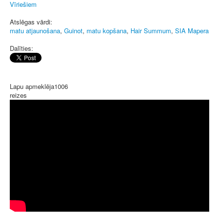
Vīriešiem
Atslēgas vārdi:
matu atjaunošana
,
Guinot
,
matu kopšana
,
Hair Summum
,
SIA Mapera
Dalīties:
Lapu apmeklēja
1006
reizes