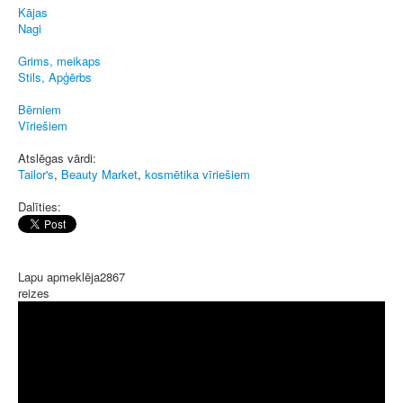
Kājas
Nagi
Grims, meikaps
Stils, Apģērbs
Bērniem
Vīriešiem
Atslēgas vārdi:
Tailor's
,
Beauty Market
,
kosmētika vīriešiem
Dalīties:
Lapu apmeklēja
2867
reizes