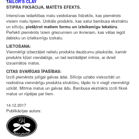
TAILOR’S CLAY
STIPRA FIKSĀCIJA, MATĒTS EFEKTS.
Intensīvas iedarbības matu veidošanas līdzeklis, kas piemērots
visiem matu tipiem. Unikāls produkts, kas satur bambusa ekstraktu
un silīciju,
piešķirot matiem formu un izteiksmīgu tekstūru
.
Perfekti piemērots īsiem griezumiem un ikvienam, kas vēlas iegūt
dabisku un izteiksmīgu izskatu.
LIETOŠANA:
Vienmērīgi izberzējiet nelielu produkta daudzumu plaukstās, kamēr
produkts kļūst viendabīgs, un tad iestrādājiet mitros, ar dvieli
izsusinātos matos.
CITAS SVARĪGAS ĪPAŠĪBAS:
Izcili piemērots jutīgai galvas ādai. Silīcijs uzlabo viskozitāti un
nodrošina vienmērīgu produkta struktūru, tāpēc to ir viegli vienmērīgi
uzklāt. Mitrina matus un galvas ādu. Bambusa ekstrakts izcili fiksē
matus un rūpējas par tiem.
14.12.2017
Publikācijas autors: