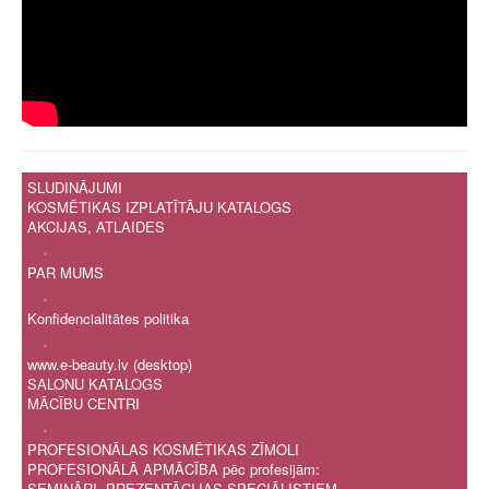
SLUDINĀJUMI
KOSMĒTIKAS IZPLATĪTĀJU KATALOGS
AKCIJAS, ATLAIDES
.
PAR MUMS
.
Konfidencialitātes politika
.
www.e-beauty.lv (desktop)
SALONU KATALOGS
MĀCĪBU CENTRI
.
PROFESIONĀLAS KOSMĒTIKAS ZĪMOLI
PROFESIONĀLĀ APMĀCĪBA pēc profesijām:
SEMINĀRI, PREZENTĀCIJAS SPECIĀLISTIEM