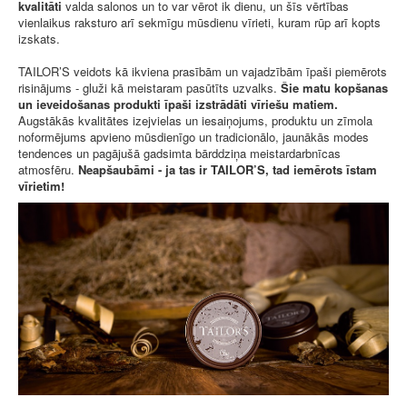
kvalitāti
valda salonos un to var vērot ik dienu, un šīs vērtības
vienlaikus raksturo arī sekmīgu mūsdienu vīrieti, kuram rūp arī kopts
izskats.
TAILOR’S veidots kā ikviena prasībām un vajadzībām īpaši piemērots
risinājums - gluži kā meistaram pasūtīts uzvalks.
Šie matu kopšanas
un ieveidošanas produkti īpaši izstrādāti vīriešu matiem.
Augstākās kvalitātes izejvielas un iesaiņojums, produktu un zīmola
noformējums apvieno mūsdienīgo un tradicionālo, jaunākās modes
tendences un pagājušā gadsimta bārddziņa meistardarbnīcas
atmosfēru.
Neapšaubāmi - ja tas ir TAILOR’S, tad iemērots īstam
vīrietim!