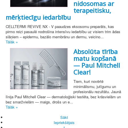
nidosomas ar
terapeitisku,
mērķtiecīgu iedarbību
CELLTERMI REVIVE NX - V paaudzes eksosomu preparāts, kas
pirmo reizi pasaulē nodrošina intensīvu iedarbību uz visiem trim ādas
slāņiem – epidermu, bazālo membrānu un dermu, veicino...
Tālāk »
Absolūta tīrība
matu kopšanā
— Paul Mitchell
Clear!
Tiem, kuri novērtē
minimālismu, jutīgumu un
profesionālu rezultātu. Jaunā
līnija Paul Mitchell Clear — dermatoloģiski testēta, bez krāsvielām un
bez smaržvielām — maigs, drošs un e...
Tālāk »
Sākt
Iepriekšējais
1