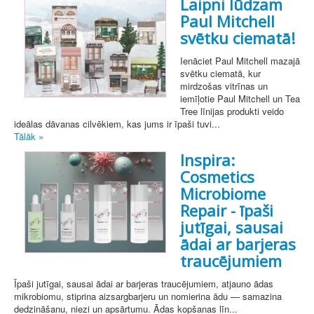
Laipni lūdzam
Paul Mitchell
svētku ciematā!
Ienāciet Paul Mitchell mazajā
svētku ciematā, kur
mirdzošas vitrīnas un
iemīļotie Paul Mitchell un Tea
Tree līnijas produkti veido
ideālas dāvanas cilvēkiem, kas jums ir īpaši tuvi...
Tālāk »
Inspira:
Cosmetics
Microbiome
Repair - īpaši
jutīgai, sausai
ādai ar barjeras
traucējumiem
Īpaši jutīgai, sausai ādai ar barjeras traucējumiem, atjauno ādas
mikrobiomu, stiprina aizsargbarjeru un nomierina ādu — samazina
dedzināšanu, niezi un apsārtumu. Ādas kopšanas līn...