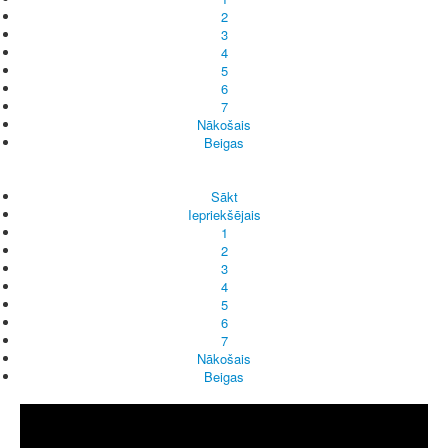
2
3
4
5
6
7
Nākošais
Beigas
Sākt
Iepriekšējais
1
2
3
4
5
6
7
Nākošais
Beigas