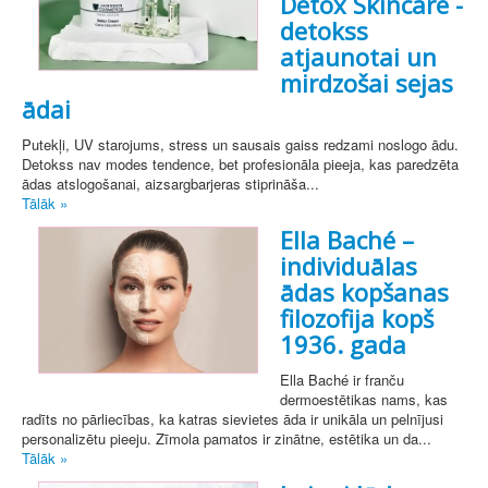
Detox Skincare -
detokss
atjaunotai un
mirdzošai sejas
ādai
Putekļi, UV starojums, stress un sausais gaiss redzami noslogo ādu.
Detokss nav modes tendence, bet profesionāla pieeja, kas paredzēta
ādas atslogošanai, aizsargbarjeras stiprināša...
Tālāk »
Ella Baché –
individuālas
ādas kopšanas
filozofija kopš
1936. gada
Ella Baché ir franču
dermoestētikas nams, kas
radīts no pārliecības, ka katras sievietes āda ir unikāla un pelnījusi
personalizētu pieeju. Zīmola pamatos ir zinātne, estētika un da...
Tālāk »