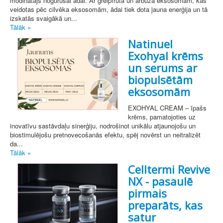
modinātājs nogurušai ādai. Ar greipfrūta un arbūza eksosomām, kas
veidotas pēc cilvēka eksosomām, ādai tiek dota jauna enerģija un tā
izskatās svaigākā un...
Tālāk »
Natinuel
Exohyal krēms
un serums ar
biopulsētām
eksosomām
EXOHYAL CREAM – īpašs
krēms, pamatojoties uz
inovatīvu sastāvdaļu sinerģiju, nodrošinot unikālu atjaunojošu un
biostimulējošu pretnovecošanās efektu, spēj novērst un neitralizēt
da...
Tālāk »
Celltermi Revive
NX - pasaulē
pirmais
preparāts, kas
satur