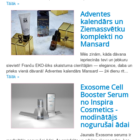
Tālāk »
Adventes
kalendārs un
Ziemassvētku
komplekti no
Mansard
Mēs zinām, kāda dāvana
iepriecinās tevi un jebkuru
sievieti! Franču EKO-šiks skaistuma cienītājām — elegance, daba un
prieks vienā dāvanā! Adventes kalendārs Mansard — 24 dienu rit...
Tālāk »
Exosome Cell
Booster Serum
no Inspira
Cosmetics -
modinātājs
nogurušai ādai
Jaunais Exosome serums ir