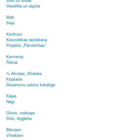
Stils un Mode
Veselība un atpūta
Mati
Seja
Konkursi
Kosmētikas testēšana
Projekts „Pārvērtības”
Ķermenis
Rokas
% Akcijas, Atlaides
Kopšana
Skaistumu salonu katalogs
Kājas
Nagi
Grims, meikaps
Stils, Apģērbs
Bērniem
Vīriešiem