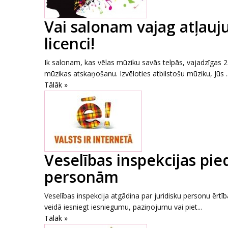
Vai salonam vajag atļauj
licenci!
Ik salonam, kas vēlas mūziku savās telpās, vajadzīgas 
mūzikas atskaņošanu. Izvēloties atbilstošu mūziku, Jūs ..
Tālāk »
Veselības inspekcijas pie
personām
Veselības inspekcija atgādina par juridisku personu ērt
veidā iesniegt iesniegumu, paziņojumu vai piet...
Tālāk »