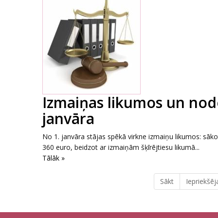
Izmaiņas likumos un nodo
janvāra
No 1. janvāra stājas spēkā virkne izmaiņu likumos: sāk
360 euro, beidzot ar izmaiņām šķīrējtiesu likumā...
Tālāk »
Sākt
Iepriekšēj