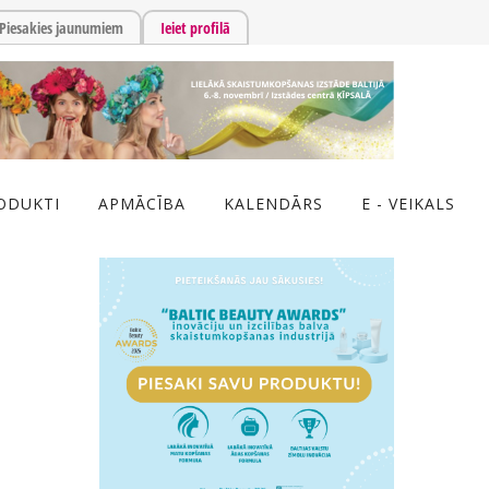
Piesakies jaunumiem
Ieiet profilā
ODUKTI
APMĀCĪBA
KALENDĀRS
E - VEIKALS