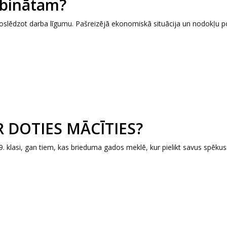
arbinātam?
, noslēdzot darba līgumu. Pašreizējā ekonomiskā situācija un nodokļu po
UR DOTIES MĀCĪTIES?
9. klasi, gan tiem, kas brieduma gados meklē, kur pielikt savus spēkus