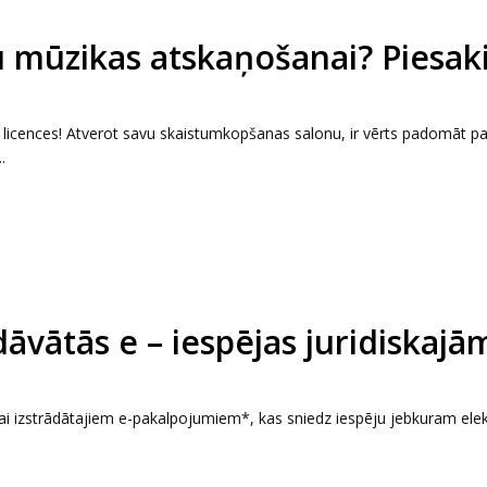
u mūzikas atskaņošanai? Piesak
2 licences! Atverot savu skaistumkopšanas salonu, ir vērts padomāt pa
.
dāvātās e – iespējas juridiskajā
ībai izstrādātajiem e-pakalpojumiem*, kas sniedz iespēju jebkuram ele