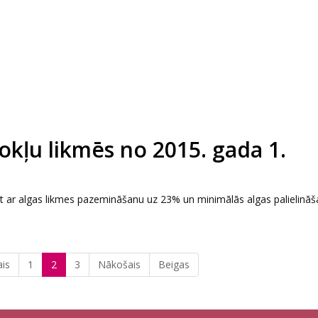
kļu likmēs no 2015. gada 1.
ot ar algas likmes pazemināšanu uz 23% un minimālās algas palielināša
ais
1
2
3
Nākošais
Beigas