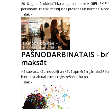
2018. gada 6. oktobrī tika pieņemti jaunie HIGIĒNISK
personām. Būtiski mainījušās prasības un normas. Note.
Tālāk »
PAŠNODARBINĀTAIS - brīv
maksāt
Kā saprast, kādi nodokļi un kādā apmērā ir jāmaksā? Ka p
kuri kļūst aktuāli pirms reģistrēšanās kā pa...
Tālāk »