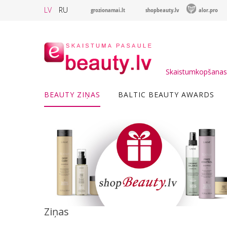
LV
RU
grozionamai.lt
shopbeauty.lv
alor.pro
Skaistumkopšanas 
BEAUTY ZIŅAS
BALTIC BEAUTY AWARDS
Ziņas