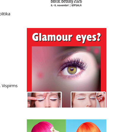
litika
. Vispirms