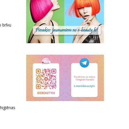
o brīvu
 higiēnas