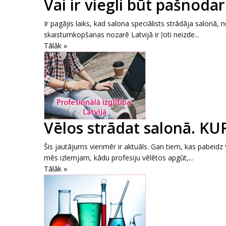
Vai ir viegli būt pašnod
Ir pagājis laiks, kad salona speciālists strādāja salonā
skaistumkopšanas nozarē Latvijā ir ļoti neizde...
Tālāk »
Vēlos strādat salonā. K
Šis jautājums vienmēr ir aktuāls. Gan tiem, kas pabeidz 
mēs izlemjam, kādu profesiju vēlētos apgūt,...
Tālāk »