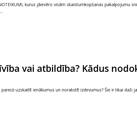
IE NOTEIKUMI, kurus jāievēro visām skaistumkopšanas pakalpojumu sn
..
ība vai atbildība? Kādus nodo
areizi uzskaitīt ienākumus un norakstīt izdevumus? Šie ir tikai daži j