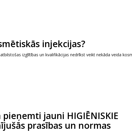
smētiskās injekcijas?
tbilstošas izglītības un kvalifikācijas nedrīkst veikt nekāda veida kos
a pieņemti jauni HIGIĒNISKIE
ījušās prasības un normas