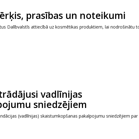
ērķis, prasības un noteikumi
us Dalībvalstīs attiecībā uz kosmētikas produktiem, lai nodrošinātu t
trādājusi vadlīnijas
pojumu sniedzējiem
mendācijas (vadlīnijas) skaistumkopšanas pakalpojumu sniedzējiem par