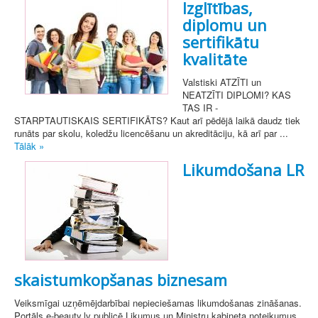
Izglītības,
diplomu un
sertifikātu
kvalitāte
Valstiski ATZĪTI un
NEATZĪTI DIPLOMI? KAS
TAS IR -
STARPTAUTISKAIS SERTIFIKĀTS? Kaut arī pēdējā laikā daudz tiek
runāts par skolu, koledžu licencēšanu un akreditāciju, kā arī par ...
Tālāk »
Likumdošana LR
skaistumkopšanas biznesam
Veiksmīgai uzņēmējdarbībai nepieciešamas likumdošanas zināšanas.
Portāls e-beauty.lv publicē Likumus un Ministru kabineta noteikumus,