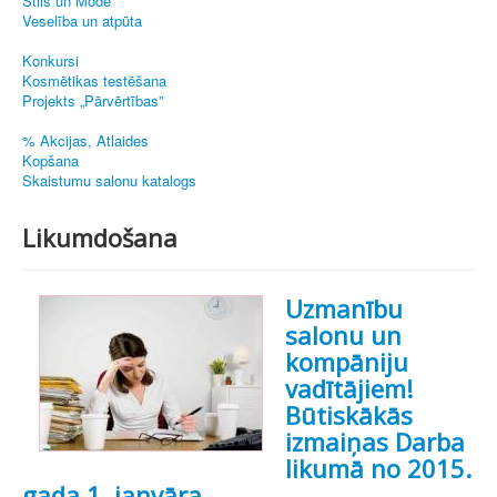
Stils un Mode
Veselība un atpūta
Konkursi
Kosmētikas testēšana
Projekts „Pārvērtības”
% Akcijas, Atlaides
Kopšana
Skaistumu salonu katalogs
Likumdošana
Uzmanību
salonu un
kompāniju
vadītājiem!
Būtiskākās
izmaiņas Darba
likumā no 2015.
gada 1. janvāra