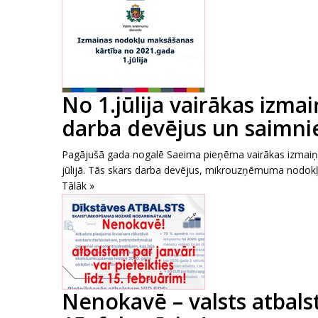
No 1.jūlija vairākas izma
darba devējus un saimnie
Pagājušā gada nogalē Saeima pieņēma vairākas izmaiņa
jūlijā. Tās skars darba devējus, mikrouzņēmuma nodokļa
Tālāk »
Nenokavē – valsts atbalst