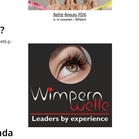
ā?
til-p-
ada