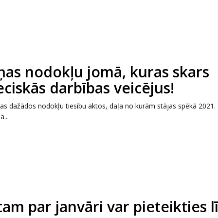
iņas nodokļu jomā, kuras skars
ciskās darbības veicējus!
s dažādos nodokļu tiesību aktos, daļa no kurām stājas spēkā 2021. 
...
am par janvāri var pieteikties l