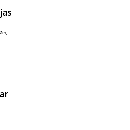
jas
nām,
ar