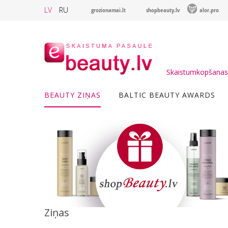
LV
RU
grozionamai.lt
shopbeauty.lv
alor.pro
Skaistumkopšanas 
BEAUTY ZIŅAS
BALTIC BEAUTY AWARDS
Ziņas