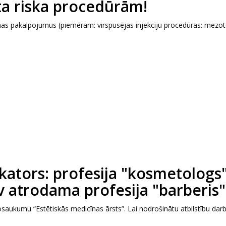
ta riska procedūrām!
nas pakalpojumus (piemēram: virspusējas injekciju procedūras: mezot
fikators: profesija "kosmetologs
av atrodama profesija "barberis"
aukumu “Estētiskās medicīnas ārsts”. Lai nodrošinātu atbilstību darb