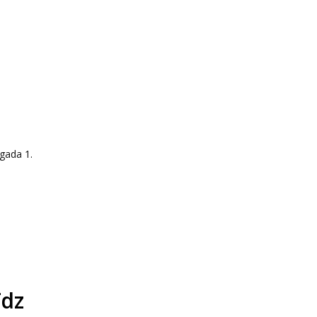
gada 1.
īdz