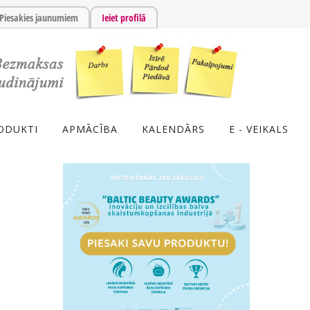
Piesakies jaunumiem
Ieiet profilā
ODUKTI
APMĀCĪBA
KALENDĀRS
E - VEIKALS