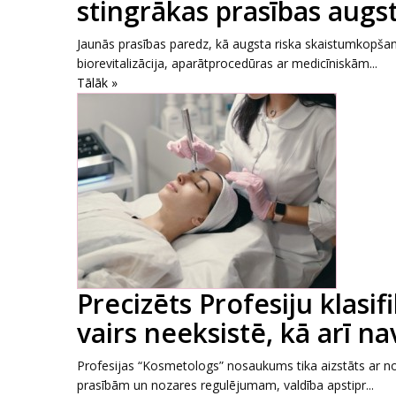
stingrākas prasības augs
Jaunās prasības paredz, kā augsta riska skaistumkopša
biorevitalizācija, aparātprocedūras ar medicīniskām...
Tālāk »
Precizēts Profesiju klasi
vairs neeksistē, kā arī n
Profesijas “Kosmetologs” nosaukums tika aizstāts ar nos
prasībām un nozares regulējumam, valdība apstipr...