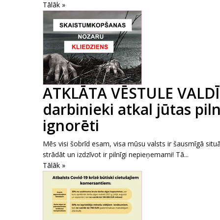
Tālāk »
ATKLĀTA VĒSTULE VALDĪB
darbinieki atkal jūtas pil
ignorēti
Mēs visi šobrīd esam, visa mūsu valsts ir šausmīgā situāc
strādāt un izdzīvot ir pilnīgi nepieņemami! Tā...
Tālāk »