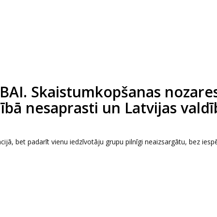
AI. Skaistumkopšanas nozare
nībā nesaprasti un Latvijas vald
ijā, bet padarīt vienu iedzīvotāju grupu pilnīgi neaizsargātu, bez iesp