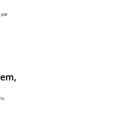
 par
iem,
inu