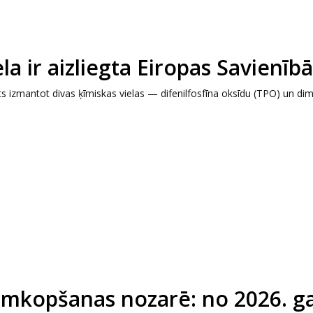
la ir aizliegta Eiropas Savienīb
s izmantot divas ķīmiskas vielas — difenilfosfīna oksīdu (TPO) un dime
tumkopšanas nozarē: no 2026. g