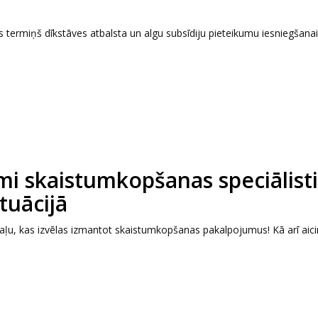
as termiņš dīkstāves atbalsta un algu subsīdiju pieteikumu iesniegšanai
mi skaistumkopšanas speciālist
tuācijā
 daļu, kas izvēlas izmantot skaistumkopšanas pakalpojumus! Kā arī aic