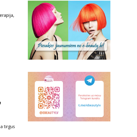
erapija,
"
a tirgus