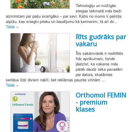
Tehnoloģiju un mūžīgās
steigas laikmetā mēs bieži
aizmirstam par pašu svarīgāko – par sevi. Katrs no mums ir pelnījis
atpūtu, kas sniegtu prieku un baudījumu kā ķermenim, tā arī dv...
Tālāk »
Rīts gudrāks par
vakaru
Šis sakāmvārds ir nodrillēts
līdz apnikumam, tomēr
jāatzīst, ka vakaros mēs
pārāk daudz laika pavadām
pie datora, skatāmies
seriālus līdz diviem naktī, bet reklāmas pauzēs virinām ...
Tālāk »
Orthomol FEMIN
- premium
klases