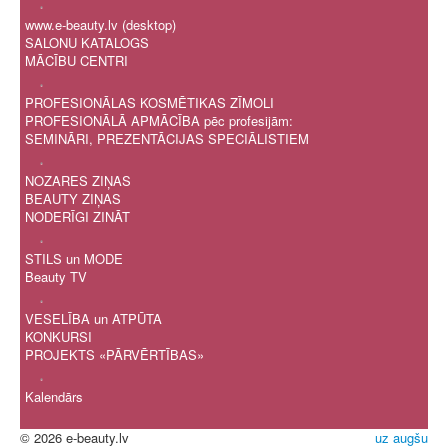
.
www.e-beauty.lv (desktop)
SALONU KATALOGS
MĀCĪBU CENTRI
.
PROFESIONĀLAS KOSMĒTIKAS ZĪMOLI
PROFESIONĀLĀ APMĀCĪBA pēc profesijām:
SEMINĀRI, PREZENTĀCIJAS SPECIĀLISTIEM
.
NOZARES ZIŅAS
BEAUTY ZIŅAS
NODERĪGI ZINĀT
.
STILS un MODE
Beauty TV
.
VESELĪBA un ATPŪTA
KONKURSI
PROJEKTS «PĀRVĒRTĪBAS»
.
Kalendārs
© 2026 e-beauty.lv
uz augšu