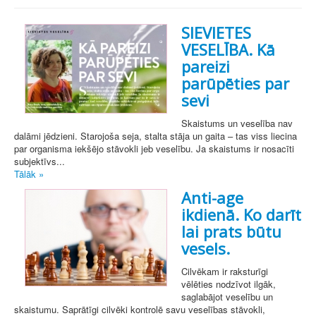
SIEVIETES
VESELĪBA. Kā
pareizi
parūpēties par
sevi
Skaistums un veselība nav
dalāmi jēdzieni. Starojoša seja, stalta stāja un gaita – tas viss liecina
par organisma iekšējo stāvokli jeb veselību. Ja skaistums ir nosacīti
subjektīvs...
Tālāk »
Anti-age
ikdienā. Ko darīt
lai prats būtu
vesels.
Cilvēkam ir raksturīgi
vēlēties nodzīvot ilgāk,
saglabājot veselību un
skaistumu. Saprātīgi cilvēki kontrolē savu veselības stāvokli,