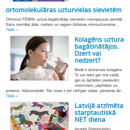
ortomolekulāras uzturvielas sievietēm
Orthomol FEMIN- uztura bagātinātājs sievietēm menopauzes periodā.
Satur normālai ādai, matiem un nagiem būtiskas mikrouzturvielas ...
Tālāk »
Kolagēns uztura
bagātinātājos.
Dzert vai
nedzert?
Modē ir dzeramais kolagēns.
To var lietot gan tīrā veidā,
gan ar dažādām piedevām:
vitamīniem, peptīdiem un,
protams, hialuronskābi. Tās visas ir ļoti vērtīgas vielas, pierastas ād...
Tālāk »
Latvijā atzīmēta
starptautiskā
NET diena
Ievadot Starptautisko