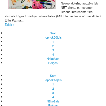
Neiroendokrīno audzēju jeb
NET dienu, 9. novembrī
ikviens interesents tikai
aicināts Rīgas Stradiņa universitātes (RSU) telpās kopā ar mākslinieci
Elitu Patma...
Tālāk »
Sākt
Iepriekšējais
1
2
3
4
Nākošais
Beigas
Sākt
Iepriekšējais
1
2
3
4
Nākošais
Beigas