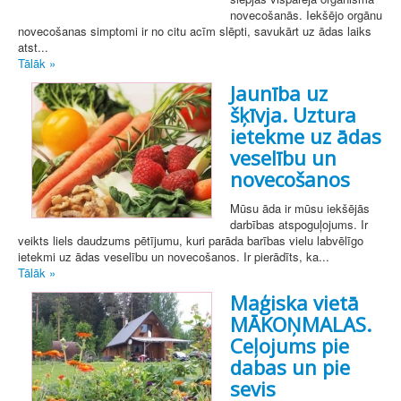
novecošanās. Iekšējo orgānu
novecošanas simptomi ir no citu acīm slēpti, savukārt uz ādas laiks
atst...
Tālāk »
Jaunība uz
šķīvja. Uztura
ietekme uz ādas
veselību un
novecošanos
Mūsu āda ir mūsu iekšējās
darbības atspoguļojums. Ir
veikts liels daudzums pētījumu, kuri parāda barības vielu labvēlīgo
ietekmi uz ādas veselību un novecošanos. Ir pierādīts, ka...
Tālāk »
Maģiska vietā
MĀKOŅMALAS.
Ceļojums pie
dabas un pie
sevis