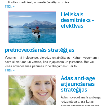
uzticoties medicīnai, apmeklē ģenētiķus un iev...
Tālāk »
Lieliskais
desmitnieks -
efektīvas
pretnovecošanās stratēģijas
Vecums – tā ir elegance, pieredze un zināšanas. Katram vecumam ir
savs skaistums un vērtība, kas ir jāpieņem un jāizbauda. Bet vai
visas novecošanās pazīmes ir neizbēgamas? Par to,...
Tālāk »
Ādas anti-age
atjaunošanas
stratēģijas
Ādas novecošana ir aisberga
redzamā daļa, aiz kuras
slēpjas vispārēja organisma