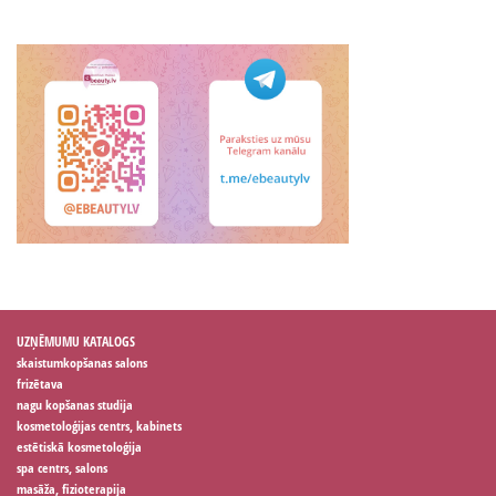
UZŅĒMUMU KATALOGS
skaistumkopšanas salons
frizētava
nagu kopšanas studija
kosmetoloģijas centrs, kabinets
estētiskā kosmetoloģija
spa centrs, salons
masāža, fizioterapija