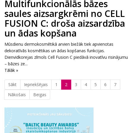
Multifunkcionālās bāzes
saules aizsargkrēmi no CELL
FUSION C: droša aizsardzība
un ādas kopšana
Mūsdienu dermokosmētikā arvien biežāk tiek apvienotas
dekoratīvās kosmētikas un ādas kopšanas funkcijas.
Dienvidkorejas zīmols Cell Fusion C piedāvā inovatīvu risinājumu
– bāzes ze...
Tālāk »
Sākt
Iepriekšējais
1
2
3
4
5
6
7
Nākošais
Beigas