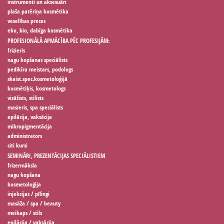
instrumenti un aksesuāri
plaša patēriņa kosmētika
veselības preces
eko, bio, dabīga kosmētika
PROFESIONĀLĀ APMĀCĪBA PĒC PROFESIJĀM:
frizieris
nagu kopšanas speciālists
pedikīra meistars, podologs
skaist.spec.kosmetoloģijā
kosmētiķis, kosmetologs
vizāžists, stilists
masieris, spa speciālists
epilācija, vaksācija
mikropigmentācija
administrators
citi kursi
SEMINĀRI, PREZENTĀCIJAS SPECIĀLISTIEM
frizermāksla
nagu kopšana
kosmetoloģija
injekcijas / pīlingi
masāža / spa / beauty
meikaps / stils
epilācija / vaksācija