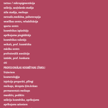
tattoo / mikropigmentācija
solārijs, sauļošanās studija
stila studija, meikaps
netradic.medicīna, psihoterapija
veselības centrs, rehabilitācija
sporta centrs
kosmētikas izplatītājs
aprīkojuma piegādātājs
kosmētikas ražotājs
veikals, prof. kosmētika
mācību centrs
profesionālā asociācija
izstāde, prof. konkurss
citi
PROFESIONĀLAS KOSMĒTIKAS ZĪMOLI
frizieriem
kosmetoloģija
injekciju preparāti, pīlingi
meikaps, skropstu ķīm.krāsas
permanentais meikaps
manikīrs, pedikīrs
solāriju kosmētika, aprīkojums
aprīkojums saloniem