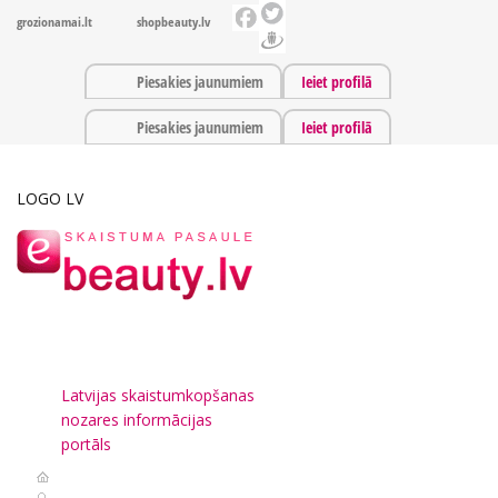
grozionamai.lt
shopbeauty.lv
Piesakies jaunumiem
Ieiet profilā
Piesakies jaunumiem
Ieiet profilā
LOGO LV
Latvijas skaistumkopšanas
nozares informācijas
portāls