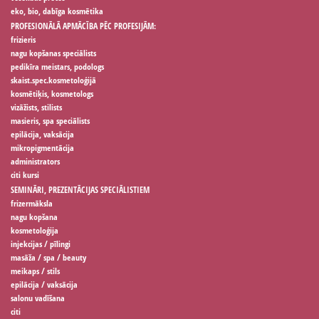
eko, bio, dabīga kosmētika
PROFESIONĀLĀ APMĀCĪBA PĒC PROFESIJĀM:
frizieris
nagu kopšanas speciālists
pedikīra meistars, podologs
skaist.spec.kosmetoloģijā
kosmētiķis, kosmetologs
vizāžists, stilists
masieris, spa speciālists
epilācija, vaksācija
mikropigmentācija
administrators
citi kursi
SEMINĀRI, PREZENTĀCIJAS SPECIĀLISTIEM
frizermāksla
nagu kopšana
kosmetoloģija
injekcijas / pīlingi
masāža / spa / beauty
meikaps / stils
epilācija / vaksācija
salonu vadīšana
citi