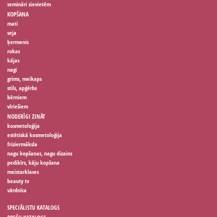
semināri sievietēm
KOPŠANA
mati
seja
ķermenis
rokas
kājas
nagi
grims, meikaps
stils, apģērbs
bērniem
vīriešiem
NODERĪGI ZINĀT
kosmetoloģija
estētiskā kosmetoloģija
friziermāksla
nagu kopšanas, nagu dizains
pedikīrs, kāju kopšana
meistarklases
beauty tv
vārdnīca
SPECIĀLISTU KATALOGS