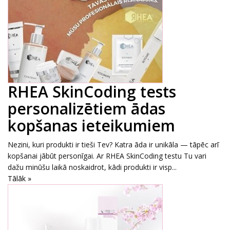
RHEA SkinCoding tests
personalizētiem ādas
kopšanas ieteikumiem
Nezini, kuri produkti ir tieši Tev? Katra āda ir unikāla — tāpēc arī
kopšanai jābūt personīgai. Ar RHEA SkinCoding testu Tu vari
dažu minūšu laikā noskaidrot, kādi produkti ir visp...
Tālāk »