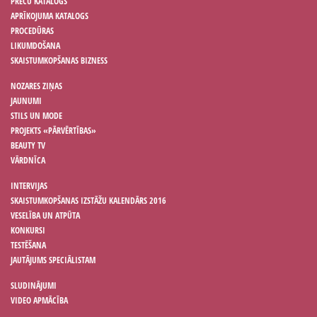
PREČU KATALOGS
APRĪKOJUMA KATALOGS
PROCEDŪRAS
LIKUMDOŠANA
SKAISTUMKOPŠANAS BIZNESS
NOZARES ZIŅAS
JAUNUMI
STILS UN MODE
PROJEKTS «PĀRVĒRTĪBAS»
BEAUTY TV
VĀRDNĪCA
INTERVIJAS
SKAISTUMKOPŠANAS IZSTĀŽU KALENDĀRS 2016
VESELĪBA UN ATPŪTA
KONKURSI
TESTĒŠANA
JAUTĀJUMS SPECIĀLISTAM
SLUDINĀJUMI
VIDEO APMĀCĪBA