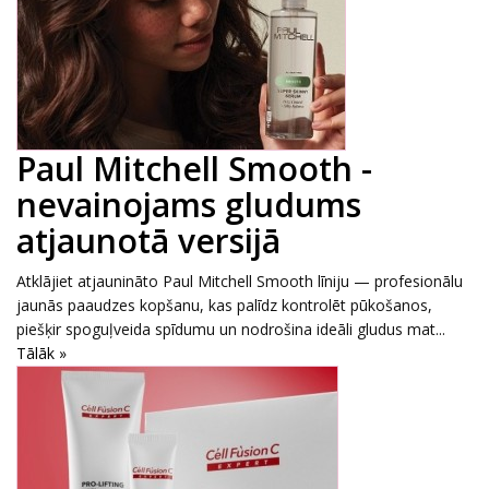
Paul Mitchell Smooth -
nevainojams gludums
atjaunotā versijā
Atklājiet atjaunināto Paul Mitchell Smooth līniju — profesionālu
jaunās paaudzes kopšanu, kas palīdz kontrolēt pūkošanos,
piešķir spoguļveida spīdumu un nodrošina ideāli gludus mat...
Tālāk »