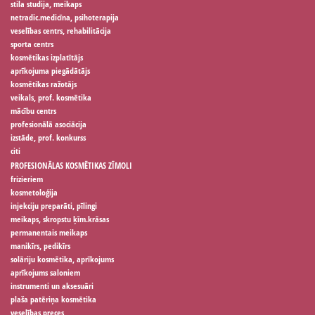
stila studija, meikaps
netradic.medicīna, psihoterapija
veselības centrs, rehabilitācija
sporta centrs
kosmētikas izplatītājs
aprīkojuma piegādātājs
kosmētikas ražotājs
veikals, prof. kosmētika
mācību centrs
profesionālā asociācija
izstāde, prof. konkurss
citi
PROFESIONĀLAS KOSMĒTIKAS ZĪMOLI
frizieriem
kosmetoloģija
injekciju preparāti, pīlingi
meikaps, skropstu ķīm.krāsas
permanentais meikaps
manikīrs, pedikīrs
solāriju kosmētika, aprīkojums
aprīkojums saloniem
instrumenti un aksesuāri
plaša patēriņa kosmētika
veselības preces