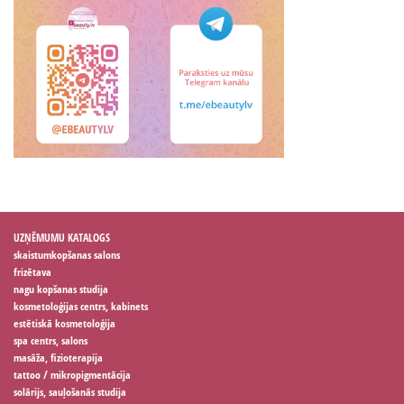
UZŅĒMUMU KATALOGS
skaistumkopšanas salons
frizētava
nagu kopšanas studija
kosmetoloģijas centrs, kabinets
estētiskā kosmetoloģija
spa centrs, salons
masāža, fizioterapija
tattoo / mikropigmentācija
solārijs, sauļošanās studija