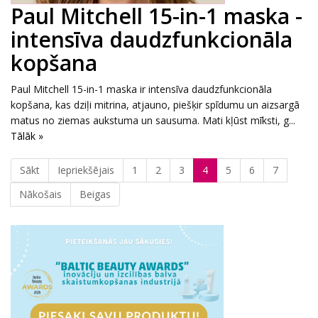
Paul Mitchell 15-in-1 maska -
intensīva daudzfunkcionāla
kopšana
Paul Mitchell 15-in-1 maska ir intensīva daudzfunkcionāla
kopšana, kas dziļi mitrina, atjauno, piešķir spīdumu un aizsargā
matus no ziemas aukstuma un sausuma. Mati kļūst mīksti, g...
Tālāk »
Sākt
Iepriekšējais
1
2
3
4
5
6
7
Nākošais
Beigas