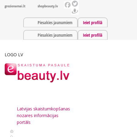
grozionamai.lt
shopbeauty.lv
Piesakies jaunumiem
Ieiet profilā
Piesakies jaunumiem
Ieiet profilā
LOGO LV
Latvijas skaistumkopšanas
nozares informācijas
portāls