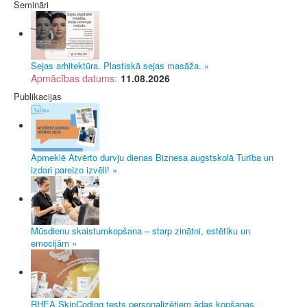
Semināri
Sejas arhitektūra. Plastiskā sejas masāža. »
Apmācības datums:
11.08.2026
Publikacijas
Apmeklē Atvērto durvju dienas Biznesa augstskolā Turība un
izdari pareizo izvēli! »
Mūsdienu skaistumkopšana – starp zinātni, estētiku un
emocijām »
RHEA SkinCoding tests personalizētiem ādas kopšanas