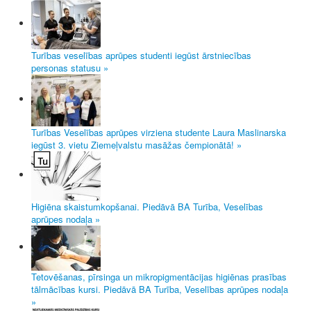
Turības veselības aprūpes studenti iegūst ārstniecības
personas statusu »
Turības Veselības aprūpes virziena studente Laura Maslinarska
iegūst 3. vietu Ziemeļvalstu masāžas čempionātā! »
Higiēna skaistumkopšanai. Piedāvā BA Turība, Veselības
aprūpes nodaļa »
Tetovēšanas, pīrsinga un mikropigmentācijas higiēnas prasības
tālmācības kursi. Piedāvā BA Turība, Veselības aprūpes nodaļa
»