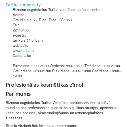
Biznesa augstskolas Turība veselības aprūpes nodaļa
Adrese:
Graudu iela 68, Rīga
,
Rīga
, LV-1058
Tālr.:
22446463
e-pasts:
tavikursi@turiba.lv
web-saits:
www.turiba.lv
Darba laiks
:
Pirmdiena: 9:00-21:00 Otrdiena: 9:00-21:00 Trešdiena: 9:00-21:00
Ceturtdiena: 9:00-21:00 Piektdiena: 9:00– 19:00 Sestdiena - 9:00–
19:00
Profesionālas kosmētikas zīmoli
Par mums
Biznesa augstskolas Turība Veselības aprūpes virziens piedāvā
mūsdienīgas profesionālās augstākās izglītības studijas, apvienojot
veselības aprūpes, skaistumkopšanas un uzņēmējdarbības
zināšanas.
Studiju virzienā tiek īstenotas programmas: