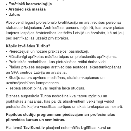
• Estētiskā kosmetoloģija
• Ārstnieciskā masāža
• Uzturs
Absolventi iegūst profesionālo kvalifikāciju un ārstniecības personas
statusu ar iekļaušanu Ārstniecības personu reģistrā, kas paver plašas
karjeras iespējas ārstniecības iestādēs Latvijā un ārvalstīs, kā arī ļauj
pēc sertifikācijas uzsākt privātpraksi.
Kāpēc izvēlēties Turību?
• Pieredzējuši un nozarē praktizējoši pasniedzēji.
• Mūsdienīgi aprīkotas mācību telpas un profesionāls aprīkojums.
• Praktiskās nodarbības, kas pietuvinātas reālai darba videi.
• Plašas prakses iespējas ārstniecības iestādēs, skaistumkopšanas
un SPA centros Latvijā un ārvalstīs.
• Studiju saturs apvieno medicīnas, skaistumkopšanas un
uzņēmējdarbības kompetences.
• Iespēja studēt pilna vai nepilna laika studijās.
Biznesa augstskola Turība nodrošina kvalitatīvu izglītību un
praktiskas zināšanas, kas palīdz absolventiem veiksmīgi veidot
profesionālo karjeru veselības aprūpes un skaistumkopšanas nozarē.
Papildus studiju programmām piedāvājam arī profesionālās
pilnveides kursus un seminārus.
Platformā
TaviKursi.lv
pieejami neformālās izglītības kursi un