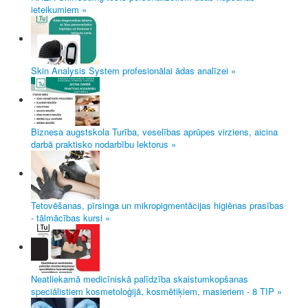
ieteikumiem »
Skin Analysis System profesionālai ādas analīzei »
Biznesa augstskola Turība, veselības aprūpes virziens, aicina
darbā praktisko nodarbību lektorus »
Tetovēšanas, pīrsinga un mikropigmentācijas higiēnas prasības
- tālmācības kursi »
Neatliekamā medicīniskā palīdzība skaistumkopšanas
speciālistiem kosmetoloģijā, kosmētiķiem, masieriem - 8 TIP »