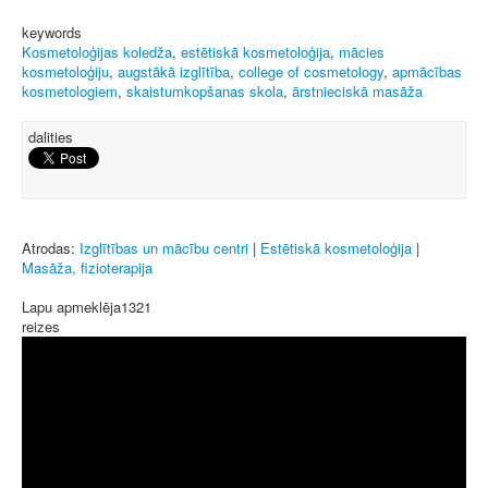
keywords
Kosmetoloģijas koledža
,
estētiskā kosmetoloģija
,
mācies
kosmetoloģiju
,
augstākā izglītība
,
college of cosmetology
,
apmācības
kosmetologiem
,
skaistumkopšanas skola
,
ārstnieciskā masāža
dalities
Atrodas:
Izglītības un mācību centri
|
Estētiskā kosmetoloģija
|
Masāža, fizioterapija
Lapu apmeklēja
1321
reizes