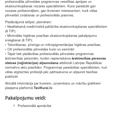
profesionālās pilnveides programmas veselības aprūpes un
skaistumkopšanas nozares speciālistiem. Kursi paredzēti gan
nozares profesionāļiem, gan ikvienam interesentam, kurš vēlas
pilnveidot zināšanas un profesionālās prasmes.
Piedāvājumā ietilpst, piemēram:
• Neatliekamā medicīniskā palīdzība skaistumkopšanas speciālistiem
(8 TIP);
• Minimālās higiēnas prasības skaistumkopšanas pakalpojumu
sniegšanai (8 TIP);
• Tetovēšanas, pīrsinga un mikropigmentācijas higiēnas prasības;
• Citi profesionālās pilnveides kursi un semināri.
• Tāpat tiek piedāvātas profesionālās pilnveides programmas
ārstniecības personām, kurām nepieciešama
ārstniecības personas
statusa (reģistrācijas) atjaunošana
atbilstoši Latvijas Republikas
normatīvo aktu prasībām. Programmas paredzētas speciālistiem, kuri
vēlas atgriezties profesijā pēc pārtraukuma un atjaunot tiesības
praktizēt.
Aktuālā informācija par kursiem, uzņemšanu un mācību grafikiem
pieejama platformā
TaviKursi.lv
.
Pakalpojumu veidi:
Profesionālā apmācība