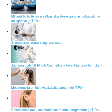
Minimālās higiēnas prasības skaistumkopšanas pakalpojumu
sniegšanai (8 TIP) »
Ārstniecības statusa atjaunošana »
Jaunums Latvijā! RHEA Cosmetics – tava āda, tava formula. »
Mezoterapija un biorevitalizācija pamati (40 TIP) »
Profesionāla ausu caurduršanas mācību programma (8 TIP) »