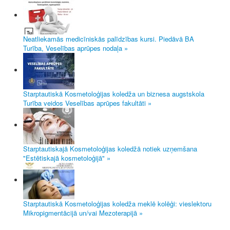
Neatliekamās medicīniskās palīdzības kursi. Piedāvā BA
Turība, Veselības aprūpes nodaļa »
Starptautiskā Kosmetoloģijas koledža un biznesa augstskola
Turība veidos Veselības aprūpes fakultāti »
Starptautiskajā Kosmetoloģijas koledžā notiek uzņemšana
"Estētiskajā kosmetoloģijā" »
Starptautiskā Kosmetoloģijas koledža meklē kolēģi: vieslektoru
Mikropigmentācijā un/vai Mezoterapijā »