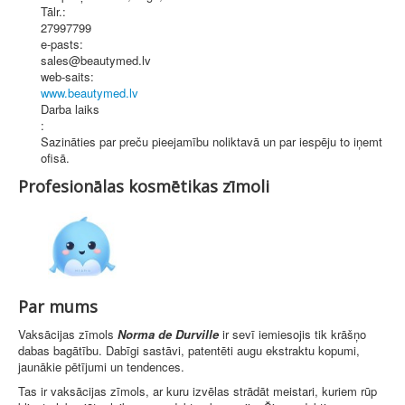
Tālr.:
27997799
e-pasts:
sales@beautymed.lv
web-saits:
www.beautymed.lv
Darba laiks
:
Sazināties par preču pieejamību noliktavā un par iespēju to iņemt
ofisā.
Profesionālas kosmētikas zīmoli
Par mums
Vaksācijas zīmols
Norma de Durville
ir sevī iemiesojis tik krāšņo
dabas bagātību. Dabīgi sastāvi, patentēti augu ekstraktu kopumi,
jaunākie pētījumi un tendences.
Tas ir vaksācijas zīmols, ar kuru izvēlas strādāt meistari, kuriem rūp