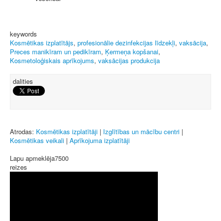
keywords
Kosmētikas izplatītājs
,
profesionālie dezinfekcijas līdzekļi
,
vaksācija
,
Preces manikīram un pedikīram
,
Ķermeņa kopšanai
,
Kosmetoloģiskais aprīkojums
,
vaksācijas produkcija
dalities
Atrodas:
Kosmētikas izplatītāji
|
Izglītības un mācību centri
|
Kosmētikas veikali
|
Aprīkojuma izplatītāji
Lapu apmeklēja
7500
reizes