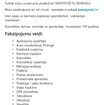
Turklāt mūsu uzņēmums piedāvā arī SERTIFICĒTU SERVISU!
Mūsu piedāvājumā arī citi zīmoli - ieskaties e-veikalā
beautymed.lv!
Viss sejas un ķermeņa kopšanas speciālistiem, vaksācijas
meistariem.
Kosmētika, ierīces, semināri un apmācības. Izsniedzam TIP punktus.
Pakalpojumu veidi:
Aprīkojuma izplatītājs
Ausu caurduršana/ Pīrsings
Estētiskā medicīna
Ķermeņa kopšana
Kosmētika
Kosmētikas izplatītājs
Mikropigmentācija
Pedikīrs
Preces skaistumam
Profesionālā apmācība
Podologs / pēdu ārstēšana
Sejas kopšana
SPA procedūras
Tetovēšana
Vaksācija
Veselībai