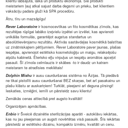
klientu labsajūta, laika un produktu ekonomija. Šie produkti
meistariem ļauj atkal sajust darba degsmi un prieku, bet klientiem
vaksāciju padara gluži kā SPA procedūru.
Ātru, tīru un mazsāpīgu!
Rever Laboratoire
ir kosmocevtikas un fito kosmētikas zīmols, kas
rezultējas rūpīgai labāko izejvielu izpētei un izvēlei, kas apvienoti
unikālās formulās, garantējot augstus standartus un
absolūtiievērojamu rezultātu. Aktīvās sastāvdaļas kosmētikā balstītas
uz zinātniskajiem pētījumiem. Rever Laboratoire paver jaunas, plašas
iespējas, apvienojot estētisko kosmetoloģiju un maigu, relaksējošu
atpūtu kabinetā. Ēterisko eļļu virpuļus un iespēju aromātos apceļot
pasauli. Šī zīmola celmlauzis ir skābes -to ir daudz un katram
meistaram te atradīsies meklētais!
Dolphin Mishu
ir ausu caurduršanas sistēma no Āzijas. Tā piedāvā
ne tikai pistolīti ausu caurduršanai BEZ skaņas, bet arī pasakainu un
plašu klāstu ar auskariņiem! Turklāt, pieejami arī deguna pīrsingi!
Ieskaties, izmēģini, iemīli un pārsteidz savu klientu!
Zemākās cenas attiecībā pret augsto kvalitāti!
Organizējam apmācības.
Enbio
ir Šveicē dizainētie sterilizācijas aparāti - autoklāvu iekārtas,
kas nu jau pieejamas un augsti novērtētas visā pasaulē. Šīs iekārtas
pārsteidz ar estētisko dizainu, kompakto izmēru, kvaitāti un cenu.