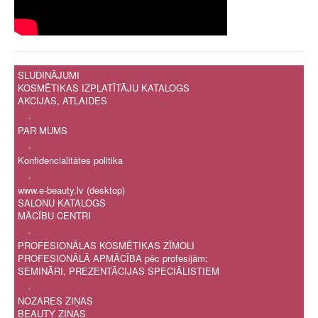
SLUDINĀJUMI
KOSMĒTIKAS IZPLATĪTĀJU KATALOGS
AKCIJAS, ATLAIDES
.
PAR MUMS
.
Konfidencialitātes politika
.
www.e-beauty.lv (desktop)
SALONU KATALOGS
MĀCĪBU CENTRI
.
PROFESIONĀLAS KOSMĒTIKAS ZĪMOLI
PROFESIONĀLĀ APMĀCĪBA pēc profesijām:
SEMINĀRI, PREZENTĀCIJAS SPECIĀLISTIEM
.
NOZARES ZIŅAS
BEAUTY ZIŅAS