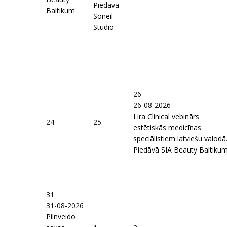
Piedāvā
Baltikum
Soneil
Studio
26
26-08-2026
Lira Clinical vebinārs
24
25
estētiskās medicīnas
speciālistiem latviešu valodā
Piedāvā SIA Beauty Baltiku
31
31-08-2026
Pilnveido