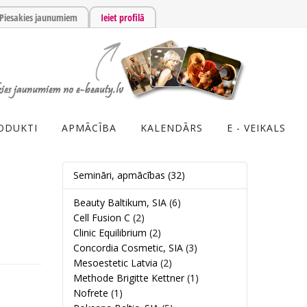
Piesakies jaunumiem
Ieiet profilā
ODUKTI
APMĀCĪBA
KALENDĀRS
E - VEIKALS
Semināri, apmācības
(32)
Beauty Baltikum, SIA
(6)
Cell Fusion C
(2)
Clinic Equilibrium
(2)
Concordia Cosmetic, SIA
(3)
Mesoestetic Latvia
(2)
Methode Brigitte Kettner
(1)
Nofrete
(1)