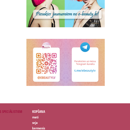
S SPECIĀLISTIEM
KOPŠANA
mati
seja
ķermenis