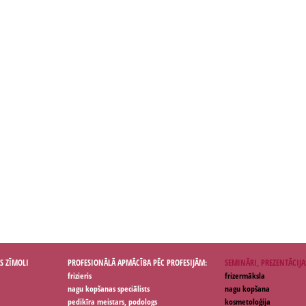
S ZĪMOLI
PROFESIONĀLĀ APMĀCĪBA PĒC PROFESIJĀM:
SEMINĀRI, PREZENTĀCIJA
frizieris
frizermāksla
nagu kopšanas speciālists
nagu kopšana
pedikīra meistars, podologs
kosmetoloģija