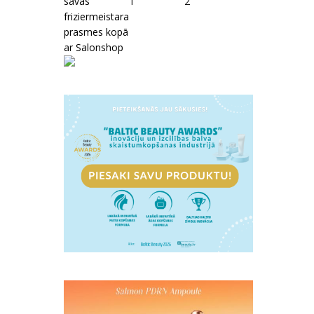
savas
1
2
friziermeistara
prasmes kopā
ar Salonshop