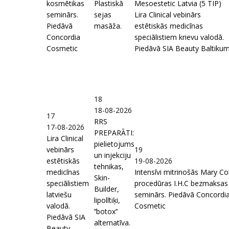
kosmētikas
Plastiskā
Mesoestetic Latvia (5 TIP)
seminārs.
sejas
Lira Clinical vebinārs
Piedāvā
masāža.
estētiskās medicīnas
Concordia
speciālistiem krievu valodā.
Cosmetic
Piedāvā SIA Beauty Baltiku
18
18-08-2026
17
RRS
17-08-2026
PREPARĀTI:
Lira Clinical
pielietojums
vebinārs
19
un injekciju
estētiskās
19-08-2026
tehnikas,
medicīnas
Intensīvi mitrinošās Mary Co
Skin-
speciālistiem
procedūras I.H.C bezmaksas
Builder,
latviešu
seminārs. Piedāvā Concordi
lipolītiķi,
valodā.
Cosmetic
’’botox’’
Piedāvā SIA
alternatīva.
Beauty