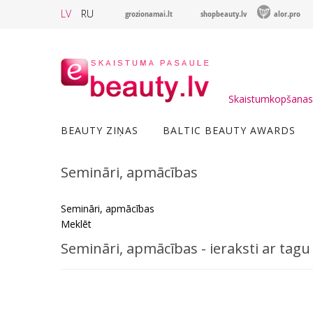
LV
RU
grozionamai.lt
shopbeauty.lv
alor.pro
Skaistumkopšanas 
BEAUTY ZIŅAS
BALTIC BEAUTY AWARDS
Semināri, apmācības
Semināri, apmācības
Meklēt
Semināri, apmācības - ieraksti ar ta