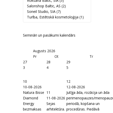
Roksana Baltic, SIA
(5)
Salonshop Baltic, AS
(2)
Soneil Studio, SIA
(7)
Turība, Estētiskā kosmetoloģija
(1)
Semināri un pasākumi kalendārs
Augusts
2026
Pr
Ot
Tr
27
28
29
3
4
5
10
12
10-08-2026
12-08-2026
Natura Bisse
11
Jutīga āda, rozācija un āda
Diamond
11-08-2026
perimenopauzes/menopauz
Energy
Sejas
periodā, kopšana un
bezmaksas
arhitektūra.
procedūras. Piedāvā