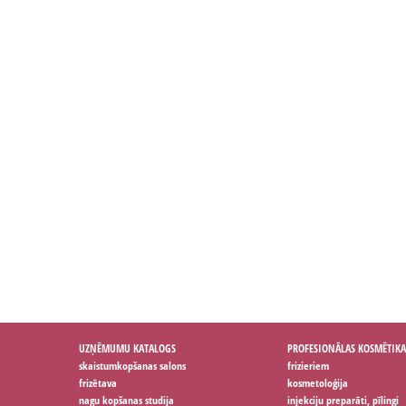
UZŅĒMUMU KATALOGS
PROFESIONĀLAS KOSMĒTIKA
skaistumkopšanas salons
frizieriem
frizētava
kosmetoloģija
nagu kopšanas studija
injekciju preparāti, pīlingi