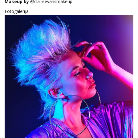
Makeup by
@claireevansmakeup
Fotogalerija