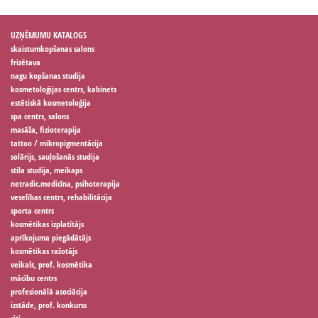
UZŅĒMUMU KATALOGS
skaistumkopšanas salons
frizētava
nagu kopšanas studija
kosmetoloģijas centrs, kabinets
estētiskā kosmetoloģija
spa centrs, salons
masāža, fizioterapija
tattoo / mikropigmentācija
solārijs, sauļošanās studija
stila studija, meikaps
netradic.medicīna, psihoterapija
veselības centrs, rehabilitācija
sporta centrs
kosmētikas izplatītājs
aprīkojuma piegādātājs
kosmētikas ražotājs
veikals, prof. kosmētika
mācību centrs
profesionālā asociācija
izstāde, prof. konkurss