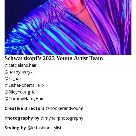
Schwarzkopf’s 2023 Young Artist Team
@catcleland.hair
@hairbyharryx
@kc_hair
@LishaRobertsHairx
@RileyYoungHair
@TommyHardyHair
Creative Directors
@hookerandyoung
Photography by
@myhairphotography
Styling by
@lrcfashionstylist