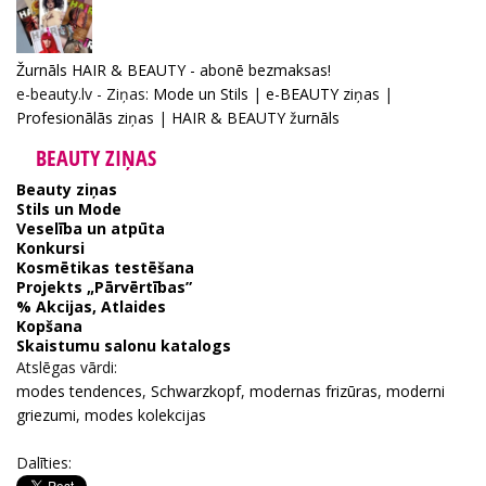
Žurnāls HAIR & BEAUTY - abonē bezmaksas!
e-beauty.lv - Ziņas:
Mode un Stils
|
e-BEAUTY ziņas
|
Profesionālās ziņas
|
HAIR & BEAUTY žurnāls
BEAUTY ZIŅAS
Beauty ziņas
Stils un Mode
Veselība un atpūta
Konkursi
Kosmētikas testēšana
Projekts „Pārvērtības”
% Akcijas, Atlaides
Kopšana
Skaistumu salonu katalogs
Atslēgas vārdi:
modes tendences
,
Schwarzkopf
,
modernas frizūras
,
moderni
griezumi
,
modes kolekcijas
Dalīties: