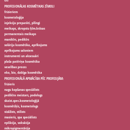
citi
PROFESIONĀLAS KOSMĒTIKAS ZĪMOLI
frizieriem
kosmetoloģija
injekciju preparāti, pīlingi
meikaps, skropstu ķīm.krāsas
permanentais meikaps
manikīrs, pedikīrs
solāriju kosmētika, aprīkojums
aprīkojums saloniem
instrumenti un aksesuāri
plaša patēriņa kosmētika
veselības preces
eko, bio, dabīga kosmētika
PROFESIONĀLĀ APMĀCĪBA PĒC PROFESIJĀM:
frizieris
nagu kopšanas speciālists
pedikīra meistars, podologs
skaist.spec.kosmetoloģijā
kosmētiķis, kosmetologs
vizāžists, stilists
masieris, spa speciālists
epilācija, vaksācija
mikropigmentācija