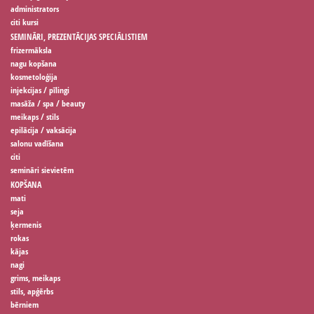
administrators
citi kursi
SEMINĀRI, PREZENTĀCIJAS SPECIĀLISTIEM
frizermāksla
nagu kopšana
kosmetoloģija
injekcijas / pīlingi
masāža / spa / beauty
meikaps / stils
epilācija / vaksācija
salonu vadīšana
citi
semināri sievietēm
KOPŠANA
mati
seja
ķermenis
rokas
kājas
nagi
grims, meikaps
stils, apģērbs
bērniem