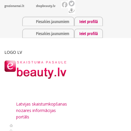
grozionamai.lt
shopbeauty.lv
Piesakies jaunumiem
Ieiet profilā
Piesakies jaunumiem
Ieiet profilā
LOGO LV
Latvijas skaistumkopšanas
nozares informācijas
portāls