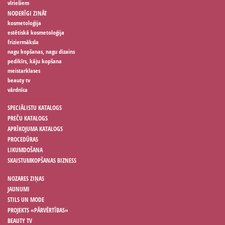
vīriešiem
NODERĪGI ZINĀT
kosmetoloģija
estētiskā kosmetoloģija
friziermāksla
nagu kopšanas, nagu dizains
pedikīrs, kāju kopšana
meistarklases
beauty tv
vārdnīca
SPECIĀLISTU KATALOGS
PREČU KATALOGS
APRĪKOJUMA KATALOGS
PROCEDŪRAS
LIKUMDOŠANA
SKAISTUMKOPŠANAS BIZNESS
NOZARES ZIŅAS
JAUNUMI
STILS UN MODE
PROJEKTS «PĀRVĒRTĪBAS»
BEAUTY TV