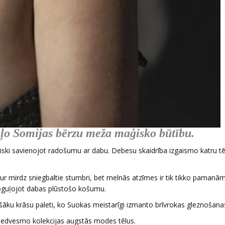
uļo Somijas bērzu meža maģisko būtību.
ski savienojot radošumu ar dabu. Debesu skaidrība izgaismo katru tē
 kur mirdz sniegbaltie stumbri, bet melnās atzīmes ir tik tikko pamanām
tspoguļojot dabas plūstošo košumu.
āku krāsu paleti, ko Suokas meistarīgi izmanto brīvrokas gleznošanas
iedvesmo kolekcijas augstās modes tēlus.