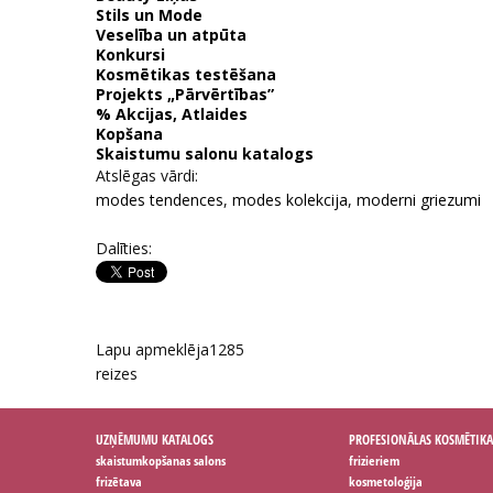
Stils un Mode
Veselība un atpūta
Konkursi
Kosmētikas testēšana
Projekts „Pārvērtības”
% Akcijas, Atlaides
Kopšana
Skaistumu salonu katalogs
Atslēgas vārdi:
modes tendences
,
modes kolekcija
,
moderni griezumi
Dalīties:
Lapu apmeklēja
1285
reizes
UZŅĒMUMU KATALOGS
PROFESIONĀLAS KOSMĒTIKA
skaistumkopšanas salons
frizieriem
frizētava
kosmetoloģija