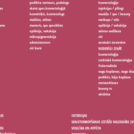
pedikīra meistars, podologs
kosmetoloģija
as
skaist.spec.kosmetoloģijā
injekcijas / pīlingi
kosmētiķis, kosmetologs
masāža / spa / beauty
vizāžists, stilists
meikaps / stils
jums
masieris, spa speciālists
epilācija / vaksācija
epilācija, vaksācija
salonu vadīšana
mikropigmentācija
citi
administrators
semināri sievietēm
citi kursi
NODERĪGI ZINĀT
kosmetoloģija
estētiskā kosmetoloģija
friziermāksla
nagu kopšanas, nagu diz
pedikīrs, kāju kopšana
meistarklases
beauty tv
vārdnīca
ŅAS
INTERVIJAS
SKAISTUMKOPŠANAS IZSTĀŽU KALENDĀRS 20
ODE
VESELĪBA UN ATPŪTA