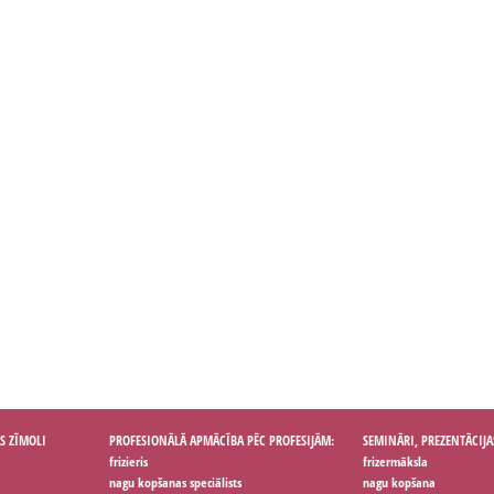
S ZĪMOLI
PROFESIONĀLĀ APMĀCĪBA PĒC PROFESIJĀM:
SEMINĀRI, PREZENTĀCIJA
frizieris
frizermāksla
nagu kopšanas speciālists
nagu kopšana