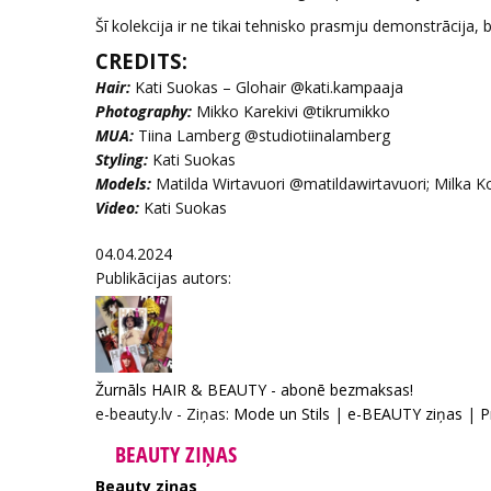
Šī kolekcija ir ne tikai tehnisko prasmju demonstrācija
CREDITS:
Hair:
Kati Suokas – Glohair @kati.kampaaja
Photography:
Mikko Karekivi @tikrumikko
MUA:
Tiina Lamberg @studiotiinalamberg
Styling:
Kati Suokas
Models:
Matilda Wirtavuori @matildawirtavuori; Milka
Video:
Kati Suokas
04.04.2024
Publikācijas autors:
Žurnāls HAIR & BEAUTY - abonē bezmaksas!
e-beauty.lv - Ziņas:
Mode un Stils
|
e-BEAUTY ziņas
|
P
BEAUTY ZIŅAS
Beauty ziņas