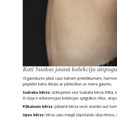
Kati Suokas jaunā kolekcija atspog
Organiskums plūst cauri katram priekšlikumam, harmoni
piepildot katru detaļu ar pārliecības un miera gaismu.
Sudraba bērzs:
iztēlojieties sevi Sudraba bērza tīrībā,
šī vīzija ir iedvesmojusi kolekcijas spilgtākos tēlus, a
Pūkainais bērzs:
pūkainā bērza vecie stumbri auž tumš
Upes bērzs:
bērzu zaru maigā šūpošanās vēja ritmos, 