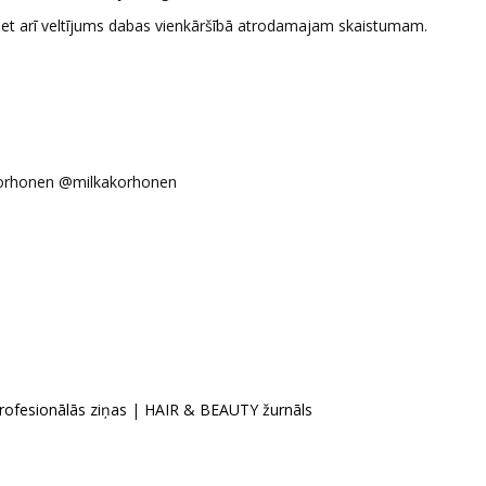
, bet arī veltījums dabas vienkāršībā atrodamajam skaistumam.
 Korhonen @milkakorhonen
rofesionālās ziņas
|
HAIR & BEAUTY žurnāls