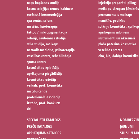
nagu kopšanas studija
injekciju preparāti, pīlingi
kosmetoloģijas centrs, kabinets
meikaps, skropstu ķīm.krās
estētiskā kosmetoloģija
permanentais meikaps
spa centrs, salons
manikīrs, pedikīrs
masāža, fizioterapija
solāriju kosmētika, aprīko
tattoo / mikropigmentācija
aprīkojums saloniem
solārijs, sauļošanās studija
instrumenti un aksesuāri
stila studija, meikaps
plaša patēriņa kosmētika
netradic.medicīna, psihoterapija
veselības preces
veselības centrs, rehabilitācija
eko, bio, dabīga kosmētika
sporta centrs
kosmētikas izplatītājs
aprīkojuma piegādātājs
kosmētikas ražotājs
veikals, prof. kosmētika
mācību centrs
profesionālā asociācija
izstāde, prof. konkurss
citi
SPECIĀLISTU KATALOGS
NOZARES ZI
PREČU KATALOGS
JAUNUMI
APRĪKOJUMA KATALOGS
STILS UN M