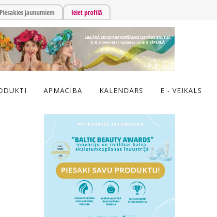
Piesakies jaunumiem
Ieiet profilā
ODUKTI
APMĀCĪBA
KALENDĀRS
E - VEIKALS