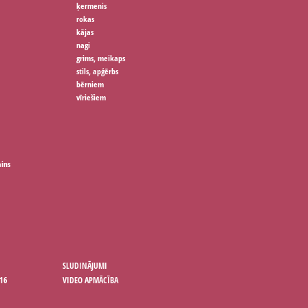
ķermenis
rokas
kājas
nagi
grims, meikaps
stils, apģērbs
bērniem
vīriešiem
ains
SLUDINĀJUMI
16
VIDEO APMĀCĪBA