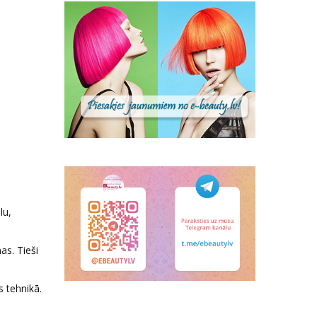
lu,
as. Tieši
 tehnikā.