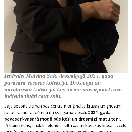
Ienirstiet Malvina Saiu drosmīgajā 2024. gada
pavasara-vasaras kolekcijā. Drosmīga un
novatoriska kolekcija, kas aicina mūs izpaust savu
individualitāti caur stilu.
Šajā sezonā uzmanības centrā ir oriģinālas krāsas un griezumi,
radot īstenu radošuma un svaiguma viesuli.
2024. gada
pavasarī-vasarā modē būs koši un drosmīgi matu toņi.
Zeltaini brūns, saulaini blonds - siltākas un košākas krāsas izcels
jūsu frizūru. Ļoti populāri būs arī krāsu gradienti, kas ļaus