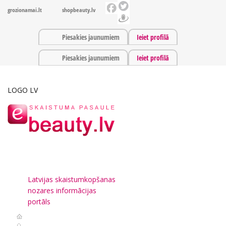
grozionamai.lt
shopbeauty.lv
Piesakies jaunumiem
Ieiet profilā
Piesakies jaunumiem
Ieiet profilā
LOGO LV
Latvijas skaistumkopšanas
nozares informācijas
portāls