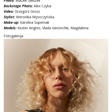
Photo:
Maciek Świstek
Backstage Photo:
Alex Czyba
Video:
Grzegorz Gross
Stylist:
Weronika Wysoczyńska
Make-up:
Karolina Supernak
Models:
Kester Angres, Vlada Varionchik, Magdalena
Fotogalerija