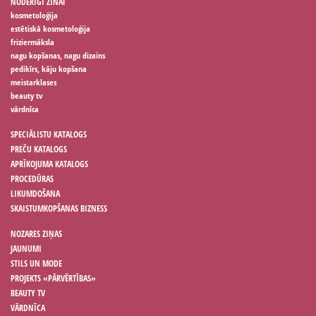
NODERĪGI ZINĀT
kosmetoloģija
estētiskā kosmetoloģija
friziermāksla
nagu kopšanas, nagu dizains
pedikīrs, kāju kopšana
meistarklases
beauty tv
vārdnīca
SPECIĀLISTU KATALOGS
PREČU KATALOGS
APRĪKOJUMA KATALOGS
PROCEDŪRAS
LIKUMDOŠANA
SKAISTUMKOPŠANAS BIZNESS
NOZARES ZIŅAS
JAUNUMI
STILS UN MODE
PROJEKTS «PĀRVĒRTĪBAS»
BEAUTY TV
VĀRDNĪCA