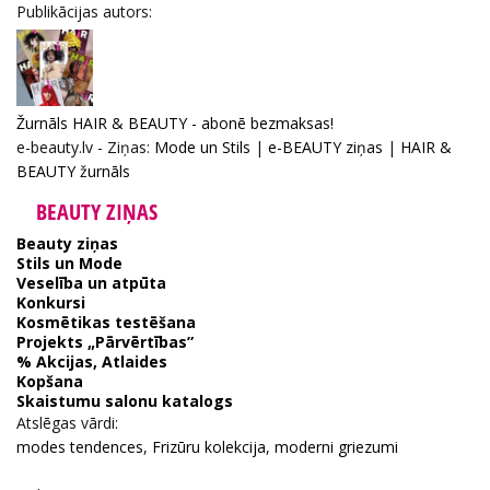
Publikācijas autors:
Žurnāls HAIR & BEAUTY - abonē bezmaksas!
e-beauty.lv - Ziņas:
Mode un Stils
|
e-BEAUTY ziņas
|
HAIR &
BEAUTY žurnāls
BEAUTY ZIŅAS
Beauty ziņas
Stils un Mode
Veselība un atpūta
Konkursi
Kosmētikas testēšana
Projekts „Pārvērtības”
% Akcijas, Atlaides
Kopšana
Skaistumu salonu katalogs
Atslēgas vārdi:
modes tendences
,
Frizūru kolekcija
,
moderni griezumi