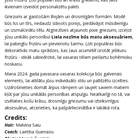
ikvienam izveidot personalizētu paleti.
Griezumi ar gaistošām līnijām un drosmīgām formām. Modē
būs īss un tīrs, nedaudz slāņots ponijs, piedāvājot mūsdienīgu
un izsmalcinātu tēlu. Atgriezīsies atjaunoti pixie griezumi, izceļot
jūsu unikālo personību!
Liela nozīme būs matu aksesuāriem
,
lai pabeigtu frizūru un pievienotu šarmu. Ļoti populāras būs
dekoratīvās matu sprādzes, kas ļaus acumirklī izrotāt jebkuru
frizūru - ideāli sabiedrotie, lai vasaras tēlam piešķirtu bohēmisku
noskaņu.
Mana 2024. gada pavasara-vasaras kolekcija būs galvenais
elements, lai atklātu jūsu individuālo stilu un palīdzētu izcelties.
Uzdrošinieties domāt ārpus rāmjiem un ļaujiet saviem matiem
kļūt par jūsu unikālās personības atspulgu. Neatkarīgi no tā, vai
izvēlaties košu krāsu, drosmīgu griezumu vai izteiksmīgus
aksesuārus, atcerieties, ka pašpārliecinātība ir labākā rota.
Credits:
Hair:
Malvina Saiu
Coach:
Laetitia Guenaou