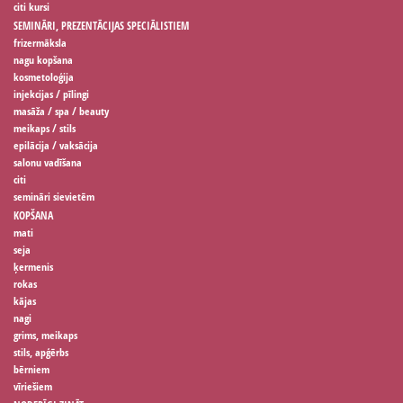
citi kursi
SEMINĀRI, PREZENTĀCIJAS SPECIĀLISTIEM
frizermāksla
nagu kopšana
kosmetoloģija
injekcijas / pīlingi
masāža / spa / beauty
meikaps / stils
epilācija / vaksācija
salonu vadīšana
citi
semināri sievietēm
KOPŠANA
mati
seja
ķermenis
rokas
kājas
nagi
grims, meikaps
stils, apģērbs
bērniem
vīriešiem