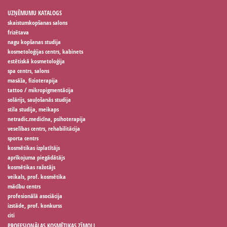
UZŅĒMUMU KATALOGS
skaistumkopšanas salons
frizētava
nagu kopšanas studija
kosmetoloģijas centrs, kabinets
estētiskā kosmetoloģija
spa centrs, salons
masāža, fizioterapija
tattoo / mikropigmentācija
solārijs, sauļošanās studija
stila studija, meikaps
netradic.medicīna, psihoterapija
veselības centrs, rehabilitācija
sporta centrs
kosmētikas izplatītājs
aprīkojuma piegādātājs
kosmētikas ražotājs
veikals, prof. kosmētika
mācību centrs
profesionālā asociācija
izstāde, prof. konkurss
citi
PROFESIONĀLAS KOSMĒTIKAS ZĪMOLI