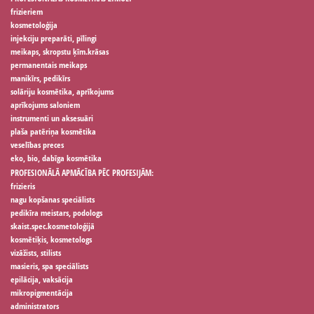
frizieriem
kosmetoloģija
injekciju preparāti, pīlingi
meikaps, skropstu ķīm.krāsas
permanentais meikaps
manikīrs, pedikīrs
solāriju kosmētika, aprīkojums
aprīkojums saloniem
instrumenti un aksesuāri
plaša patēriņa kosmētika
veselības preces
eko, bio, dabīga kosmētika
PROFESIONĀLĀ APMĀCĪBA PĒC PROFESIJĀM:
frizieris
nagu kopšanas speciālists
pedikīra meistars, podologs
skaist.spec.kosmetoloģijā
kosmētiķis, kosmetologs
vizāžists, stilists
masieris, spa speciālists
epilācija, vaksācija
mikropigmentācija
administrators