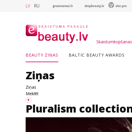
LV
RU
grozionamai.lt
shopbeauty.lv
alor.pro
Skaistumkopšanas 
BEAUTY ZIŅAS
BALTIC BEAUTY AWARDS
Ziņas
Ziņas
Meklēt
Pluralism collecti