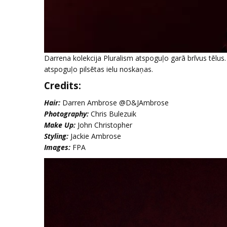
Darrena kolekcija Pluralism atspoguļo garā brīvus tēlus
atspoguļo pilsētas ielu noskaņas.
Credits:
Hair:
Darren Ambrose @D&JAmbrose
Photography:
Chris Bulezuik
Make Up:
John Christopher
Styling:
Jackie Ambrose
Images:
FPA