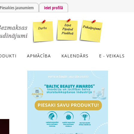
Piesakies jaunumiem
Ieiet profilā
ODUKTI
APMĀCĪBA
KALENDĀRS
E - VEIKALS