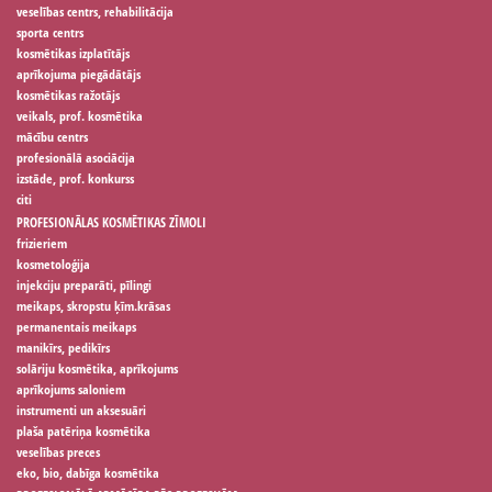
veselības centrs, rehabilitācija
sporta centrs
kosmētikas izplatītājs
aprīkojuma piegādātājs
kosmētikas ražotājs
veikals, prof. kosmētika
mācību centrs
profesionālā asociācija
izstāde, prof. konkurss
citi
PROFESIONĀLAS KOSMĒTIKAS ZĪMOLI
frizieriem
kosmetoloģija
injekciju preparāti, pīlingi
meikaps, skropstu ķīm.krāsas
permanentais meikaps
manikīrs, pedikīrs
solāriju kosmētika, aprīkojums
aprīkojums saloniem
instrumenti un aksesuāri
plaša patēriņa kosmētika
veselības preces
eko, bio, dabīga kosmētika