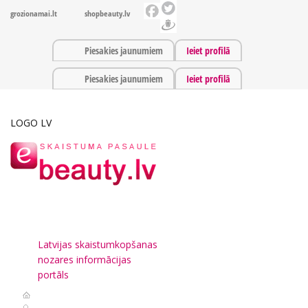
grozionamai.lt
shopbeauty.lv
Piesakies jaunumiem
Ieiet profilā
Piesakies jaunumiem
Ieiet profilā
LOGO LV
Latvijas skaistumkopšanas
nozares informācijas
portāls