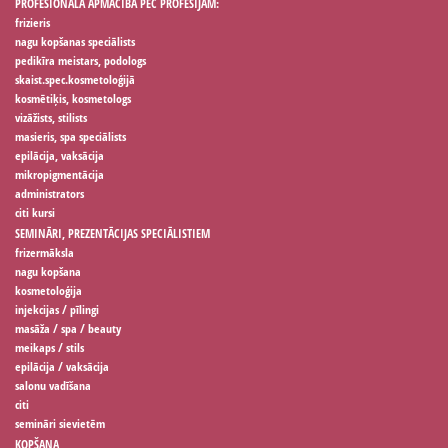
PROFESIONĀLĀ APMĀCĪBA PĒC PROFESIJĀM:
frizieris
nagu kopšanas speciālists
pedikīra meistars, podologs
skaist.spec.kosmetoloģijā
kosmētiķis, kosmetologs
vizāžists, stilists
masieris, spa speciālists
epilācija, vaksācija
mikropigmentācija
administrators
citi kursi
SEMINĀRI, PREZENTĀCIJAS SPECIĀLISTIEM
frizermāksla
nagu kopšana
kosmetoloģija
injekcijas / pīlingi
masāža / spa / beauty
meikaps / stils
epilācija / vaksācija
salonu vadīšana
citi
semināri sievietēm
KOPŠANA