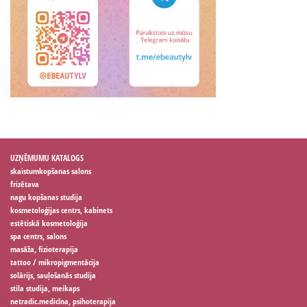
UZŅĒMUMU KATALOGS
skaistumkopšanas salons
frizētava
nagu kopšanas studija
kosmetoloģijas centrs, kabinets
estētiskā kosmetoloģija
spa centrs, salons
masāža, fizioterapija
tattoo / mikropigmentācija
solārijs, sauļošanās studija
stila studija, meikaps
netradic.medicīna, psihoterapija