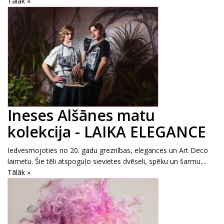
Tālāk »
Ineses Alšānes matu
kolekcija - LAIKA ELEGANCE
Iedvesmojoties no 20. gadu greznības, elegances un Art Deco
laimetu. Šie tēli atspoguļo sievietes dvēseli, spēku un šarmu....
Tālāk »