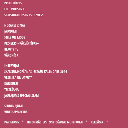
PROCEDŪRAS
LIKUMDOŠANA
SKAISTUMKOPŠANAS BIZNESS
NOZARES ZIŅAS
JAUNUMI
STILS UN MODE
PROJEKTS «PĀRVĒRTĪBAS»
BEAUTY TV
VĀRDNĪCA
INTERVIJAS
SKAISTUMKOPŠANAS IZSTĀŽU KALENDĀRS 2016
VESELĪBA UN ATPŪTA
KONKURSI
TESTĒŠANA
JAUTĀJUMS SPECIĀLISTAM
SLUDINĀJUMI
VIDEO APMĀCĪBA
PAR MUMS
INFORMĀCIJAS IZVIETOŠANAS NOTEIKUMI
REKLĀMA