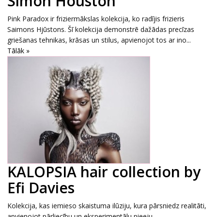
Simon Houston
Pink Paradox ir friziermākslas kolekcija, ko radījis frizieris
Saimons Hjūstons. Šī kolekcija demonstrē dažādas precīzas
griešanas tehnikas, krāsas un stilus, apvienojot tos ar ino...
Tālāk »
KALOPSIA hair collection by
Efi Davies
Kolekcija, kas iemieso skaistuma ilūziju, kura pārsniedz realitāti,
apvienojot pārliecību un eksperimentālu pieeju...