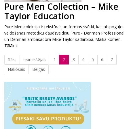
Pure Men Collection – Mike
Taylor Education
Pure Men kolekcija ir tekstūras un formas svētki, kas atspoguļo
veidošanas metodiku daudzveidību. Pure - Denman Professional
un Denman ambasadora Mike Taylor sadarbība. Maika komer...
Tālāk »
Sākt
Iepriekšējais
1
2
3
4
5
6
7
Nākošais
Beigas