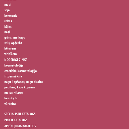
mati
seja
ķermenis
rokas
kājas
nagi
grims, meikaps
stils, apģērbs
bērniem
vīriešiem
NODERĪGI ZINĀT
kosmetoloģija
estētiskā kosmetoloģija
friziermāksla
nagu kopšanas, nagu dizains
pedikīrs, kāju kopšana
meistarklases
beauty tv
vārdnīca
SPECIĀLISTU KATALOGS
PREČU KATALOGS
APRĪKOJUMA KATALOGS