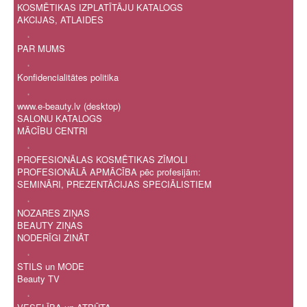
KOSMĒTIKAS IZPLATĪTĀJU KATALOGS
AKCIJAS, ATLAIDES
.
PAR MUMS
.
Konfidencialitātes politika
.
www.e-beauty.lv (desktop)
SALONU KATALOGS
MĀCĪBU CENTRI
.
PROFESIONĀLAS KOSMĒTIKAS ZĪMOLI
PROFESIONĀLĀ APMĀCĪBA pēc profesijām:
SEMINĀRI, PREZENTĀCIJAS SPECIĀLISTIEM
.
NOZARES ZIŅAS
BEAUTY ZIŅAS
NODERĪGI ZINĀT
.
STILS un MODE
Beauty TV
.