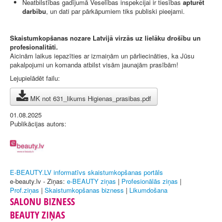
Neatbilstības gadījumā Veselības inspekcijai ir tiesības
apturēt
darbību
, un dati par pārkāpumiem tiks publiski pieejami.
Skaistumkopšanas nozare Latvijā virzās uz lielāku drošību un
profesionalitāti.
Aicinām laikus iepazīties ar izmaiņām un pārliecināties, ka Jūsu
pakalpojumi un komanda atbilst visām jaunajām prasībām!
Lejupielādēt failu
:
MK not 631_likums Higienas_prasibas.pdf
01.08.2025
Publikācijas autors:
E-BEAUTY.LV informatīvs skaistumkopšanas portāls
e-beauty.lv - Ziņas:
e-BEAUTY ziņas
|
Profesionālās ziņas
|
Prof.ziņas
|
Skaistumkopšanas bizness
|
Likumdošana
SALONU BIZNESS
BEAUTY ZIŅAS