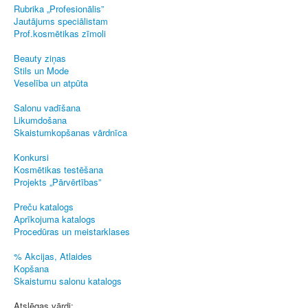
Rubrika „Profesionālis”
Jautājums speciālistam
Prof.kosmētikas zīmoli
Beauty ziņas
Stils un Mode
Veselība un atpūta
Salonu vadīšana
Likumdošana
Skaistumkopšanas vārdnīca
Konkursi
Kosmētikas testēšana
Projekts „Pārvērtības”
Preču katalogs
Aprīkojuma katalogs
Procedūras un meistarklases
% Akcijas, Atlaides
Kopšana
Skaistumu salonu katalogs
Atslēgas vārdi: