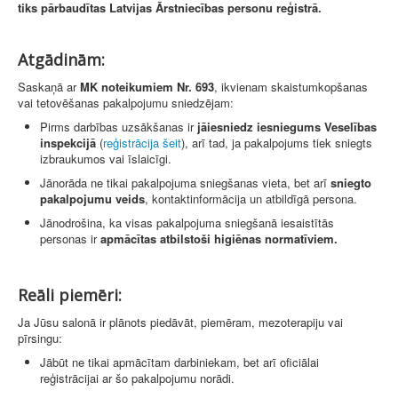
tiks pārbaudītas Latvijas Ārstniecības personu reģistrā.
Atgādinām:
Saskaņā ar
MK noteikumiem Nr. 693
, ikvienam skaistumkopšanas
vai tetovēšanas pakalpojumu sniedzējam:
Pirms darbības uzsākšanas ir
jāiesniedz iesniegums Veselības
inspekcijā
(
reģistrācija šeit
), arī tad, ja pakalpojums tiek sniegts
izbraukumos vai īslaicīgi.
Jānorāda ne tikai pakalpojuma sniegšanas vieta, bet arī
sniegto
pakalpojumu veids
, kontaktinformācija un atbildīgā persona.
Jānodrošina, ka visas pakalpojuma sniegšanā iesaistītās
personas ir
apmācītas atbilstoši higiēnas normatīviem.
Reāli piemēri:
Ja Jūsu salonā ir plānots piedāvāt, piemēram, mezoterapiju vai
pīrsingu:
Jābūt ne tikai apmācītam darbiniekam, bet arī oficiālai
reģistrācijai ar šo pakalpojumu norādi.