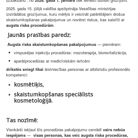
uzsākšanu”
, no
2026. gada 1. janvāra
tiek ieviesti būtiski grozījumi.
2025. gada 15. jūlijā valdība apstiprināja Veselības ministrijas
izstrādātos grozījumus, kuru mērķis ir veicināt patērētājiem drošus
skaistumkopšanas pakalpojumus un novērst riskus, kas saistīti ar
augsta riska procedūrām
.
Jaunās prasības paredz:
Augsta riska skaistumkopšanas pakalpojumus
— piemēram:
virspusējas injekciju procedūras: mezoterapija, biorevitalizācija,
aparātprocedūras ar medicīniskām ierīcēm
drīkstēs sniegt tikai
ārstniecības personas ar atbilstošu profesionālo
kompetenci:
kosmētiķis,
skaistumkopšanas speciālists
kosmetoloģijā.
Tas nozīmē:
Vienkārši iekļaut šīs procedūras pakalpojumu cenrādī
vairs nebūs
iespējams
—
visas personas, kas veic augsta riska procedūras,