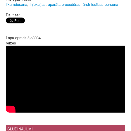
likumdošana
,
Injekcijas
,
aparāta procedūras
,
ārstniecības persona
Dalīties:
Lapu apmeklēja
3034
reizes
SLUDINĀJUMI