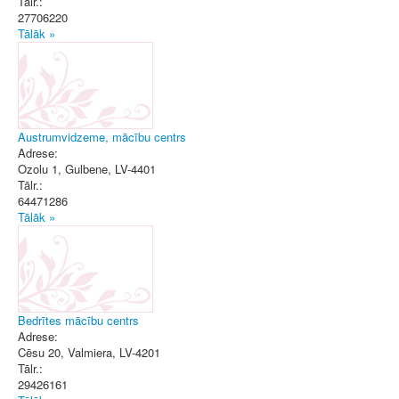
Tālr.:
27706220
Tālāk »
Austrumvidzeme, mācību centrs
Adrese:
Ozolu 1
,
Gulbene
, LV-4401
Tālr.:
64471286
Tālāk »
Bedrītes mācību centrs
Adrese:
Cēsu 20
,
Valmiera
, LV-4201
Tālr.:
29426161