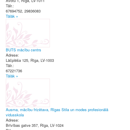
Avotu 1
,
Rīga
, LV-1011
Tālr.:
67694752, 29836083
Tālāk »
BUTS mācību centrs
Adrese:
Lāčplēša 125
,
Rīga
, LV-1003
Tālr.:
67221736
Tālāk »
Ausma, mācību frizētava, Rīgas Stila un modes profesionālā
vidusskola
Adrese:
Brīvības gatve 357
,
Rīga
, LV-1024