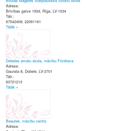
Birutas Mageles Starptautiskā Stilistu skola
Adrese:
Brīvības gatve 193d
,
Rīga
, LV-1034
Tālr.:
67542409; 22061161
Tālāk »
Dobeles amatu skola, mācību Frizētava
Adrese:
Gaurata 8
,
Dobele
, LV-3701
Tālr.:
63721213
Tālāk »
Beautek, mācību centrs
Adrese: