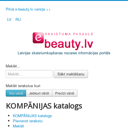
Pilnā e-beauty.lv versija >>
LV
RU
Latvijas skaistumkopšanas nozares informācijas portāls
PIETEIKT SAVU SALONU / FIRMU
Meklēt...
Sākt meklēšanu
Meklēt ierakstus kuri
Visi vārdi
Jebkuri vārdi
Precīzi vārdi
KOMPĀNIJAS katalogs
KOMPĀNIJAS katalogs
Pievienot ierakstu
Meklēt