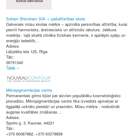
Soham Shivoham SIA -> pašattīstības skola
Galvenais mūsu skolas mērķis – apzināta personības attīstība, kurai
piemīt harmonisks, ārstniecisks un attīstošs raksturs. Jebkura
matērija - tajā skaitā cilvēka fiziskais ķermenis, ir apslēpto spēju un
enerģiju iedarbīb...
Adrese:
Lāčplēša iela 125
,
Rīga
Tālr.:
26751340
Tālāk »
Mikropigmentācijas centrs
Permanentais grims kļūst par aizvien populārāku kosmetoloģisko
procedūru. Mikropigmentācijas centrs tika izveidots apmaiņai ar
ilggadēji uzkrāto pieredzi un prasmēm. Mūsu mērķis - nodrošināt
augstas kvalitātes zināšanas ...
Adrese:
Sporto g. 3
,
Kaunas
, 44221
Tālr.:
+370 60087882; +370 63378858