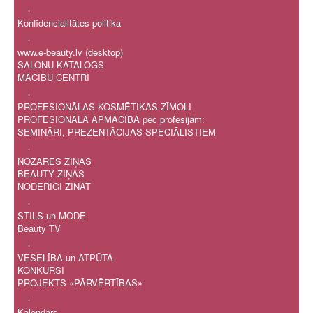
.
Konfidencialitātes politika
.
www.e-beauty.lv (desktop)
SALONU KATALOGS
MĀCĪBU CENTRI
.
PROFESIONĀLAS KOSMĒTIKAS ZĪMOLI
PROFESIONĀLĀ APMĀCĪBA pēc profesijām:
SEMINĀRI, PREZENTĀCIJAS SPECIĀLISTIEM
.
NOZARES ZIŅAS
BEAUTY ZIŅAS
NODERĪGI ZINĀT
.
STILS un MODE
Beauty TV
.
VESELĪBA un ATPŪTA
KONKURSI
PROJEKTS «PĀRVĒRTĪBAS»
.
Kalendārs