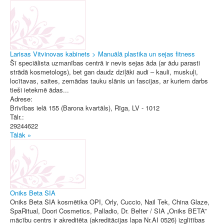
Larisas Vitvinovas kabinets > Manuālā plastika un sejas fitness
Šī speciālista uzmanības centrā ir nevis sejas āda (ar ādu parasti
strādā kosmetologs), bet gan daudz dziļāki audi – kauli, muskuļi,
locītavas, saites, zemādas tauku slānis un fascijas, ar kuriem darbs
tieši ietekmē ādas...
Adrese:
Brīvības ielā 155 (Barona kvartāls)
,
Rīga
, LV - 1012
Tālr.:
29244622
Tālāk »
Oniks Beta SIA
Oniks Beta SIA kosmētika OPI, Orly, Cuccio, Nail Tek, China Glaze,
SpaRitual, Doori Cosmetics, Palladio, Dr. Belter / SIA „Oniks BETA”
mācību centrs ir akreditēta (akreditācijas lapa Nr.AI 0526) izglītības