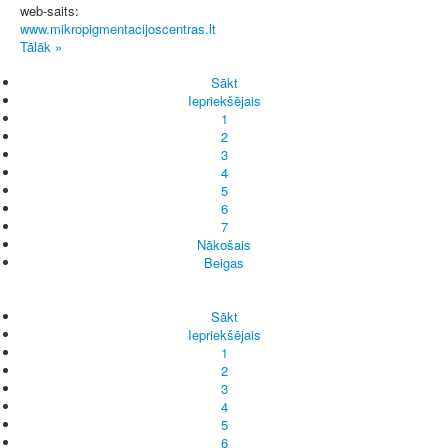
web-saits:
www.mikropigmentacijoscentras.lt
Tālāk »
Sākt
Iepriekšējais
1
2
3
4
5
6
7
Nākošais
Beigas
Sākt
Iepriekšējais
1
2
3
4
5
6