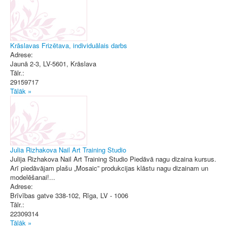
Krāslavas Frizētava, individuālais darbs
Adrese:
Jaunā 2-3, LV-5601
,
Krāslava
Tālr.:
29159717
Tālāk »
Julia Rizhakova Nail Art Training Studio
Julija Rizhakova Nail Art Training Studio Piedāvā nagu dizaina kursus.
Arī piedāvājam plašu „Mosaic” produkcijas klāstu nagu dizainam un
modelēšanai!...
Adrese:
Brīvības gatve 338-102
,
Rīga
, LV - 1006
Tālr.:
22309314
Tālāk »