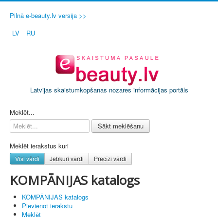
Pilnā e-beauty.lv versija >>
LV
RU
Latvijas skaistumkopšanas nozares informācijas portāls
PIETEIKT SAVU SALONU / FIRMU
Meklēt...
Sākt meklēšanu
Meklēt ierakstus kuri
Visi vārdi
Jebkuri vārdi
Precīzi vārdi
KOMPĀNIJAS katalogs
KOMPĀNIJAS katalogs
Pievienot ierakstu
Meklēt