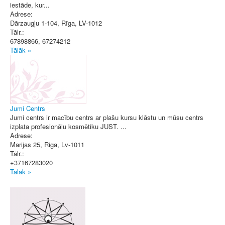
iestāde, kur...
Adrese:
Dārzaugļu 1-104
,
Rīga
, LV-1012
Tālr.:
67898866, 67274212
Tālāk »
Jumi Centrs
Jumi centrs ir macību centrs ar plašu kursu klāstu un mūsu centrs
izplata profesionālu kosmētiku JUST. ...
Adrese:
Marijas 25
,
Riga
, Lv-1011
Tālr.:
+37167283020
Tālāk »