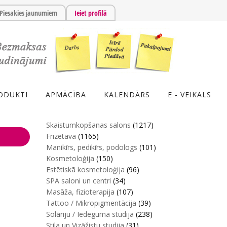
Piesakies jaunumiem
Ieiet profilā
ODUKTI
APMĀCĪBA
KALENDĀRS
E - VEIKALS
Skaistumkopšanas salons
(1217)
Frizētava
(1165)
Manikīrs, pedikīrs, podologs
(101)
Kosmetoloģija
(150)
Estētiskā kosmetoloģija
(96)
SPA saloni un centri
(34)
Masāža, fizioterapija
(107)
Tattoo / Mikropigmentācija
(39)
Solāriju / Iedeguma studija
(238)
Stila un Vizāžistu studija
(31)