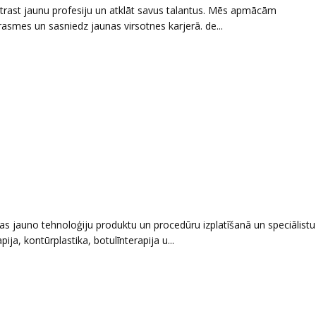
 atrast jaunu profesiju un atklāt savus talantus. Mēs apmācām
asmes un sasniedz jaunas virsotnes karjerā. de...
as jauno tehnoloģiju produktu un procedūru izplatīšanā un speciālistu
ja, kontūrplastika, botulīnterapija u...