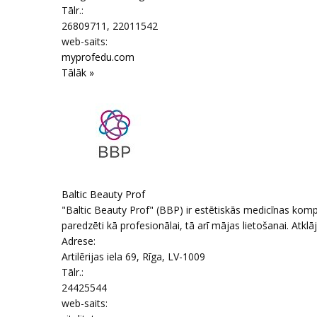
Tālr.:
26809711, 22011542
web-saits:
myprofedu.com
Tālāk »
Baltic Beauty Prof
"Baltic Beauty Prof" (BBP) ir estētiskās medicīnas kompā
paredzēti kā profesionālai, tā arī mājas lietošanai. Atklā
Adrese:
Artilērijas iela 69
,
Rīga
, LV-1009
Tālr.:
24425544
web-saits: