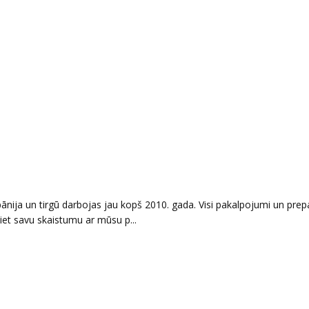
nija un tirgū darbojas jau kopš 2010. gada. Visi pakalpojumi un prepar
jiet savu skaistumu ar mūsu p...