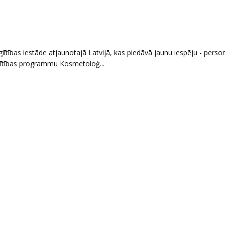
glītības iestāde atjaunotajā Latvijā, kas piedāvā jaunu iespēju - pers
zglītības programmu Kosmetoloģ...