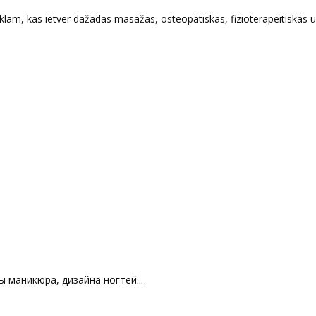
am, kas ietver dažādas masāžas, osteopātiskās, fizioterapeitiskās u
 маникюра, дизайна ногтей...