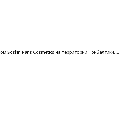
м Soskin Paris Сosmetics на территории Прибалтики. ...