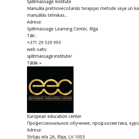
Splitmassage Institute
Manuāla pretnovecošanās terapijas metode sejai un kakl
manuālās tehnikas...
Adrese:
Splitmassage Learning Center
,
Rīga
Tālr.:
+371 29 529 993
web-saits:
splitmassage.institute/
Tālāk »
European education center
Профессиональное обучение, проф.косметика, курсы
Adrese:
Strūgu iela 2A
,
Rīga
, LV-1003