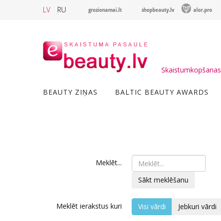
LV
RU
grozionamai.lt
shopbeauty.lv
alor.pro
Skaistumkopšanas 
BEAUTY ZIŅAS
BALTIC BEAUTY AWARDS
Meklēt...
Sākt meklēšanu
Meklēt ierakstus kuri
Visi vārdi
Jebkuri vārdi