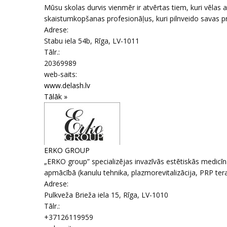
Mūsu skolas durvis vienmēr ir atvērtas tiem, kuri vēlas
skaistumkopšanas profesionāļus, kuri pilnveido savas pr
Adrese:
Stabu iela 54b
,
Rīga
, LV-1011
Tālr.:
20369989
web-saits:
www.delash.lv
Tālāk »
ERKO GROUP
„ERKO group” specializējas invazīvās estētiskās medicīn
apmācībā (kanulu tehnika, plazmorevitalizācija, PRP terapi
Adrese:
Pulkveža Brieža iela 15
,
Rīga
, LV-1010
Tālr.:
+37126119959