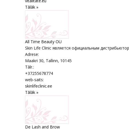
vitalitate.eu
Tālāk »
All Time Beauty OU
Skin Life Clinic является официальным дистрибьюторо
Adrese:
Maakri 30
,
Tallinn
, 10145
Tālr.:
+37255678774
web-saits:
skinlifeclinic.ee
Tālāk »
De Lash and Brow