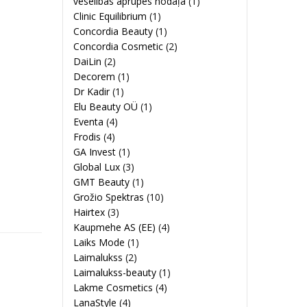
veselības aprūpes nodaļa
(1)
Clinic Equilibrium
(1)
Concordia Beauty
(1)
Concordia Cosmetic
(2)
DaiLin
(2)
Decorem
(1)
Dr Kadir
(1)
Elu Beauty OÜ
(1)
Eventa
(4)
Frodis
(4)
GA Invest
(1)
Global Lux
(3)
GMT Beauty
(1)
Grožio Spektras
(10)
Hairtex
(3)
Kaupmehe AS (EE)
(4)
Laiks Mode
(1)
Laimalukss
(2)
Laimalukss-beauty
(1)
Lakme Cosmetics
(4)
LanaStyle
(4)