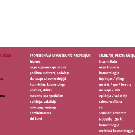
S ZĪMOLI
PROFESIONĀLĀ APMĀCĪBA PĒC PROFESIJĀM:
SEMINĀRI, PREZENTĀCIJA
frizieris
frizermāksla
nagu kopšanas speciālists
nagu kopšana
pedikīra meistars, podologs
kosmetoloģija
as
skaist.spec.kosmetoloģijā
injekcijas / pīlingi
kosmētiķis, kosmetologs
masāža / spa / beauty
vizāžists, stilists
meikaps / stils
jums
masieris, spa speciālists
epilācija / vaksācija
epilācija, vaksācija
salonu vadīšana
mikropigmentācija
citi
administrators
semināri sievietēm
citi kursi
NODERĪGI ZINĀT
kosmetoloģija
estētiskā kosmetoloģija