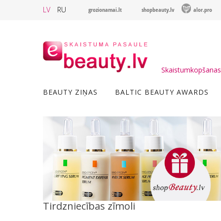
LV
RU
grozionamai.lt
shopbeauty.lv
alor.pro
Skaistumkopšanas 
BEAUTY ZIŅAS
BALTIC BEAUTY AWARDS
Tirdzniecības zīmoli