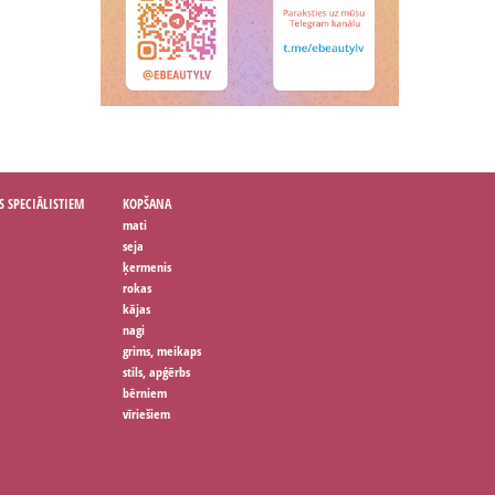
S SPECIĀLISTIEM
KOPŠANA
mati
seja
ķermenis
rokas
kājas
nagi
grims, meikaps
stils, apģērbs
bērniem
vīriešiem