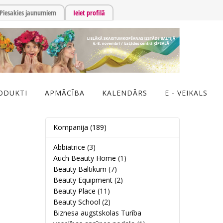
Piesakies jaunumiem
Ieiet profilā
ODUKTI
APMĀCĪBA
KALENDĀRS
E - VEIKALS
Kompanija
(189)
Abbiatrice
(3)
Auch Beauty Home
(1)
Beauty Baltikum
(7)
Beauty Equipment
(2)
Beauty Place
(11)
Beauty School
(2)
Biznesa augstskolas Turība