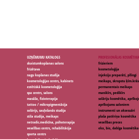
UZŅĒMUMU KATALOGS
PROFESIONĀLAS KOSMĒTIKA
skaistumkopšanas salons
frizieriem
frizētava
kosmetoloģija
nagu kopšanas studija
injekciju preparāti, pīlingi
kosmetoloģijas centrs, kabinets
meikaps, skropstu ķīm.krās
estētiskā kosmetoloģija
permanentais meikaps
spa centrs, salons
manikīrs, pedikīrs
masāža, fizioterapija
solāriju kosmētika, aprīko
tattoo / mikropigmentācija
aprīkojums saloniem
solārijs, sauļošanās studija
instrumenti un aksesuāri
stila studija, meikaps
plaša patēriņa kosmētika
netradic.medicīna, psihoterapija
veselības preces
veselības centrs, rehabilitācija
eko, bio, dabīga kosmētika
sporta centrs