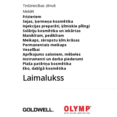
Tirdzniecības zīmoli
Meklēt
Frizieriem
Sejas, ķermeņa kosmētika
Injekcijas preparāti, ķīmiskie pīlingi
Solāriju kosmētika un iekārtas
Manikīram, pedikīram
Meikaps, skropstu ķīm.krāsas
Permanentais meikaps
Veselībai
Aprīkojums saloniem, mēbeles
Instrumenti un darba piederumi
Plaša patēriņa kosmētika
Eko, dabīgā kosmētika
Laimalukss